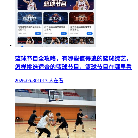
篮球节目全攻略，有哪些值得追的篮球综艺，
怎样挑选适合的篮球节目，篮球节目在哪里看
2026-05-30
1013 人在看