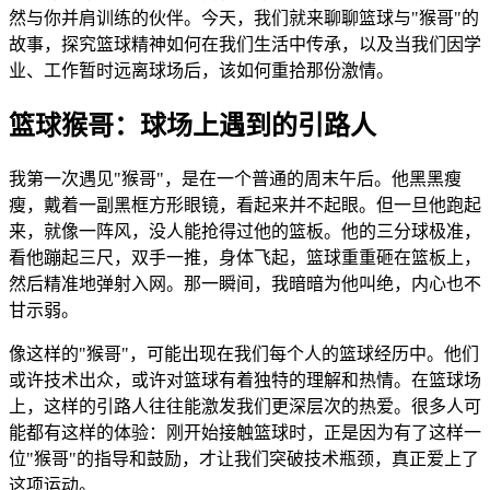
然与你并肩训练的伙伴。今天，我们就来聊聊篮球与"猴哥"的
故事，探究篮球精神如何在我们生活中传承，以及当我们因学
业、工作暂时远离球场后，该如何重拾那份激情。
篮球猴哥：球场上遇到的引路人
我第一次遇见"猴哥"，是在一个普通的周末午后。他黑黑瘦
瘦，戴着一副黑框方形眼镜，看起来并不起眼。但一旦他跑起
来，就像一阵风，没人能抢得过他的篮板。他的三分球极准，
看他蹦起三尺，双手一推，身体飞起，篮球重重砸在篮板上，
然后精准地弹射入网。那一瞬间，我暗暗为他叫绝，内心也不
甘示弱。
像这样的"猴哥"，可能出现在我们每个人的篮球经历中。他们
或许技术出众，或许对篮球有着独特的理解和热情。在篮球场
上，这样的引路人往往能激发我们更深层次的热爱。很多人可
能都有这样的体验：刚开始接触篮球时，正是因为有了这样一
位"猴哥"的指导和鼓励，才让我们突破技术瓶颈，真正爱上了
这项运动。