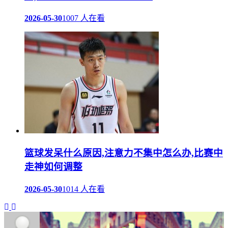
2026-05-30
1007 人在看
篮球发呆什么原因,注意力不集中怎么办,比赛中
走神如何调整
2026-05-30
1014 人在看