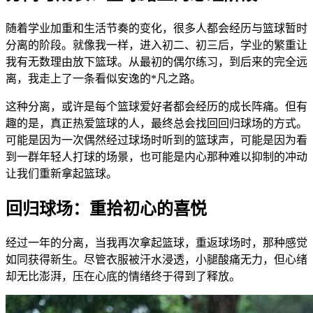
随着学业加重和生活节奏的变化，很多人都会经历与篮球暂时
分离的阶段。就像我一样，进入初二、初三后，学业的繁重让
我有无数理由放下篮球。从最初的偶尔练习，到后来的完全远
离，我走上了一条看似安逸的*凡之路。
这种分离，或许是每个篮球爱好者都会经历的成长阵痛。但有
趣的是，真正热爱篮球的人，最终总会找回回归球场的方式。
可能是因为一次偶然经过球场时听到的篮球声，可能是因为看
到一群年轻人打球的场景，也可能是内心那种难以抑制的冲动
让我们重新拿起篮球。
回归球场：重拾初心的喜悦
经过一年的分离，当我再次拿起篮球，重返球场时，那种感觉
如同获得新生。尽管衣服被汗水浸透，小腿酸痛无力，但心绪
却无比澎湃，压在心底的情绪终于得到了释放。