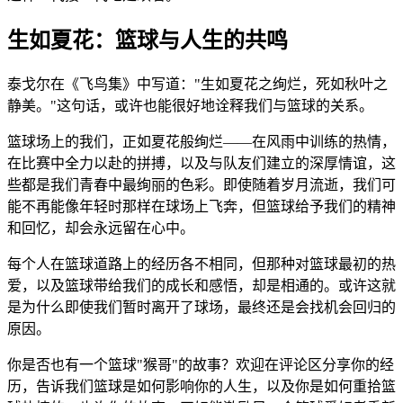
生如夏花：篮球与人生的共鸣
泰戈尔在《飞鸟集》中写道："生如夏花之绚烂，死如秋叶之
静美。"这句话，或许也能很好地诠释我们与篮球的关系。
篮球场上的我们，正如夏花般绚烂——在风雨中训练的热情，
在比赛中全力以赴的拼搏，以及与队友们建立的深厚情谊，这
些都是我们青春中最绚丽的色彩。即使随着岁月流逝，我们可
能不再能像年轻时那样在球场上飞奔，但篮球给予我们的精神
和回忆，却会永远留在心中。
每个人在篮球道路上的经历各不相同，但那种对篮球最初的热
爱，以及篮球带给我们的成长和感悟，却是相通的。或许这就
是为什么即使我们暂时离开了球场，最终还是会找机会回归的
原因。
你是否也有一个篮球"猴哥"的故事？欢迎在评论区分享你的经
历，告诉我们篮球是如何影响你的人生，以及你是如何重拾篮