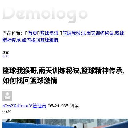
当前位置：
首页
篮球资讯
篮球我猴哥,雨天训练秘诀,篮球
精神传承,如何找回篮球激情
正文
篮球我猴哥,雨天训练秘诀,篮球精神传承,
如何找回篮球激情
rCxs2X41ntot
V
管理员
/
05-24
/
935 阅读
05
24