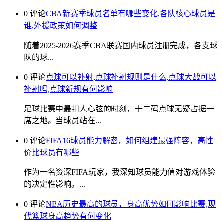
0 评论
CBA新赛季球员名单有哪些变化,各队核心球员是
谁,外援政策如何调整
随着2025-2026赛季CBA联赛国内球员注册完成，各支球
队的球...
0 评论
点球可以补射,点球补射规则是什么,点球大战可以
补射吗,点球新规有何影响
足球比赛中最扣人心弦的时刻，十二码点球无疑占据一
席之地。当球员站在...
0 评论
FIFA16球员能力解密，如何组建最强阵容，高性
价比球员有哪些
作为一名资深FIFA玩家，我深知球员能力值对游戏体验
的决定性影响。...
0 评论
NBA历史最高的球员，身高优势如何影响比赛,现
代篮球身高趋势有何变化