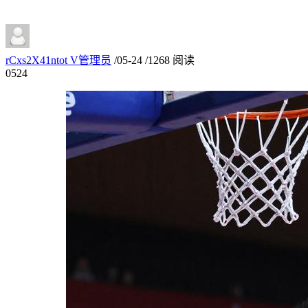
rCxs2X41ntot
V
管理员
/
05-24
/
1268 阅读
05
24