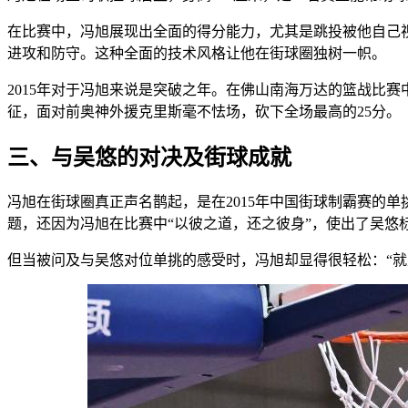
在比赛中，冯旭展现出全面的得分能力，尤其是跳投被他自己
进攻和防守。这种全面的技术风格让他在街球圈独树一帜。
2015年对于冯旭来说是突破之年。在佛山南海万达的篮战比
征，面对前奥神外援克里斯毫不怯场，砍下全场最高的25分。
三、与吴悠的对决及街球成就
冯旭在街球圈真正声名鹊起，是在2015年中国街球制霸赛的单
题，还因为冯旭在比赛中“以彼之道，还之彼身”，使出了吴悠
但当被问及与吴悠对位单挑的感受时，冯旭却显得很轻松：“