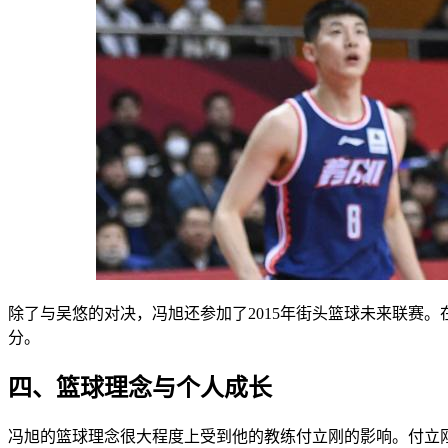
除了与吴悠的对决，冯旭还参加了2015年街头篮球未来联赛。在深
分。
四、篮球理念与个人成长
冯旭的篮球理念很大程度上受到他的教练付立刚的影响。付立