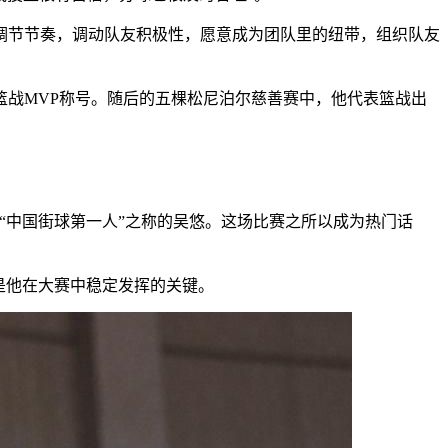
调节节奏，调动队友积极性，愿意成为团队里的纽带，组织队友
篮战MVP称号。随后的五棵松尼泊尔慈善赛中，他代表篮战出
有“中国街球第一人”之称的吴悠。这场比赛之所以成为热门话
是他在大赛中稳定发挥的关键。