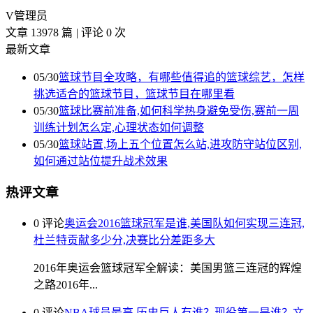
V
管理员
文章 13978 篇
|
评论 0 次
最新文章
05/30
篮球节目全攻略，有哪些值得追的篮球综艺，怎样
挑选适合的篮球节目，篮球节目在哪里看
05/30
篮球比赛前准备,如何科学热身避免受伤,赛前一周
训练计划怎么定,心理状态如何调整
05/30
篮球站置,场上五个位置怎么站,进攻防守站位区别,
如何通过站位提升战术效果
热评文章
0 评论
奥运会2016篮球冠军是谁,美国队如何实现三连冠,
杜兰特贡献多少分,决赛比分差距多大
2016年奥运会篮球冠军全解读：美国男篮三连冠的辉煌
之路2016年...
0 评论
NBA球员最高,历史巨人有谁？现役第一是谁？文