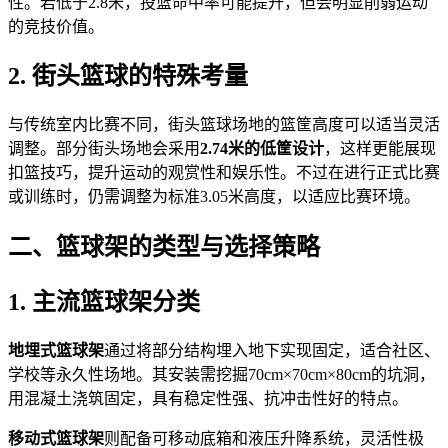
性。若低于2.8米，投篮命中率可能提升，但会明显削弱运动
的竞技价值。
2. 街头篮球的特殊考量
与传统室内比赛不同，街头篮球场地的篮筐高度可以适当灵活
调整。部分街头场地会采用
2.74米的低筐设计
，这样更能展现
扣篮技巧，提升运动的观赏性和娱乐性。不过在进行正式比赛
或训练时，仍需调整为标准3.05米高度，以适应比赛环境。
二、篮球架的类型与选择策略
1. 主流篮球架分类
地埋式篮球架
通过将部分结构埋入地下实现固定，适合社区、
学校等永久性场地。其安装需挖掘70cm×70cm×80cm的坑洞，
用混凝土浇筑固定，具有稳定性强、抗冲击性好的特点。
移动式篮球架
则配备可移动底箱和液压升降系统，灵活性极