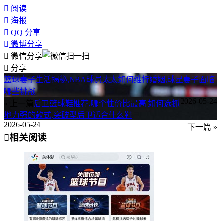
阅读
海报
QQ 分享
微博分享
微信分享
分享
篮球妻子生活揭秘,NBA球员太太如何维持婚姻,球星妻子面临
哪些挑战
2026-05-24
« 上一篇
后卫篮球鞋推荐,哪个性价比最高,如何选抓
地力强的款式,突破型后卫适合什么鞋
2026-05-24
下一篇 »
相关阅读