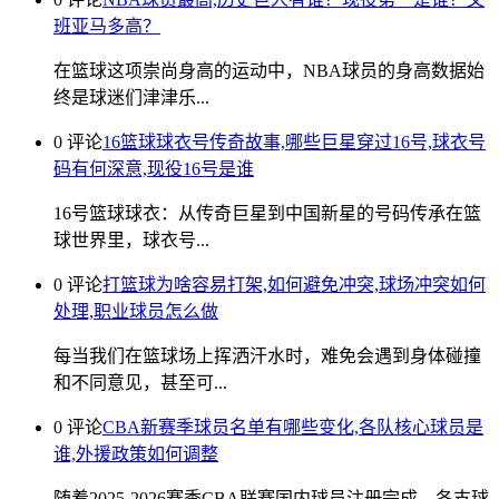
班亚马多高？
在篮球这项崇尚身高的运动中，NBA球员的身高数据始
终是球迷们津津乐...
0 评论
16篮球球衣号传奇故事,哪些巨星穿过16号,球衣号
码有何深意,现役16号是谁
16号篮球球衣：从传奇巨星到中国新星的号码传承在篮
球世界里，球衣号...
0 评论
打篮球为啥容易打架,如何避免冲突,球场冲突如何
处理,职业球员怎么做
每当我们在篮球场上挥洒汗水时，难免会遇到身体碰撞
和不同意见，甚至可...
0 评论
CBA新赛季球员名单有哪些变化,各队核心球员是
谁,外援政策如何调整
随着2025-2026赛季CBA联赛国内球员注册完成，各支球