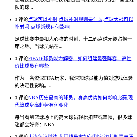
队的球...
0 评论
点球可以补射,点球补射规则是什么,点球大战可以
补射吗,点球新规有何影响
足球比赛中最扣人心弦的时刻，十二码点球无疑占据一
席之地。当球员站在...
0 评论
FIFA16球员能力解密，如何组建最强阵容，高性
价比球员有哪些
作为一名资深FIFA玩家，我深知球员能力值对游戏体验
的决定性影响。...
0 评论
NBA历史最高的球员，身高优势如何影响比赛,现
代篮球身高趋势有何变化
每当看到篮球场上的高大球员轻松扣篮或盖帽，很多球
迷都会好奇：NBA...
0 评论
大连争议球边裁,门线悬案如何判定,边裁职责与压