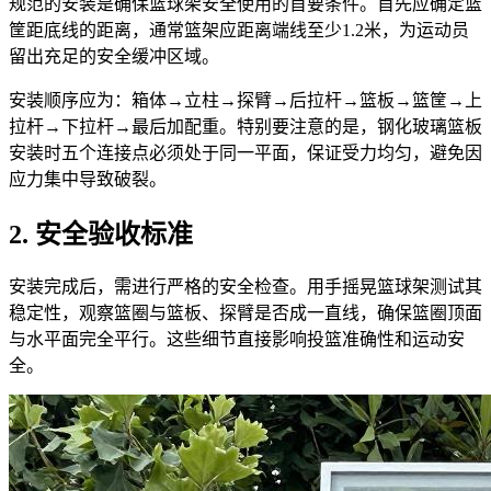
规范的安装是确保篮球架安全使用的首要条件。首先应确定篮
筐距底线的距离，通常篮架应距离端线至少1.2米，为运动员
留出充足的安全缓冲区域。
安装顺序应为：箱体→立柱→探臂→后拉杆→篮板→篮筐→上
拉杆→下拉杆→最后加配重。特别要注意的是，钢化玻璃篮板
安装时五个连接点必须处于同一平面，保证受力均匀，避免因
应力集中导致破裂。
2. 安全验收标准
安装完成后，需进行严格的安全检查。用手摇晃篮球架测试其
稳定性，观察篮圈与篮板、探臂是否成一直线，确保篮圈顶面
与水平面完全平行。这些细节直接影响投篮准确性和运动安
全。