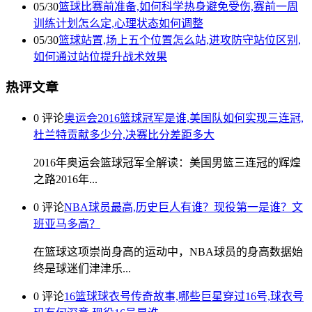
05/30
篮球比赛前准备,如何科学热身避免受伤,赛前一周
训练计划怎么定,心理状态如何调整
05/30
篮球站置,场上五个位置怎么站,进攻防守站位区别,
如何通过站位提升战术效果
热评文章
0 评论
奥运会2016篮球冠军是谁,美国队如何实现三连冠,
杜兰特贡献多少分,决赛比分差距多大
2016年奥运会篮球冠军全解读：美国男篮三连冠的辉煌
之路2016年...
0 评论
NBA球员最高,历史巨人有谁？现役第一是谁？文
班亚马多高？
在篮球这项崇尚身高的运动中，NBA球员的身高数据始
终是球迷们津津乐...
0 评论
16篮球球衣号传奇故事,哪些巨星穿过16号,球衣号