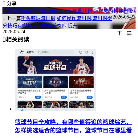
分享
辽篮男篮球迷为什么这么多,为何如此团结,怎样成为精神纽带
2026-05-23
« 上一篇
街头篮球流川枫,如何操作流川枫,流川枫得
分技巧有哪些,流川枫防守如何提升
2026-05-24
下一篇 »
相关阅读
篮球节目全攻略，有哪些值得追的篮球综艺，
怎样挑选适合的篮球节目，篮球节目在哪里看