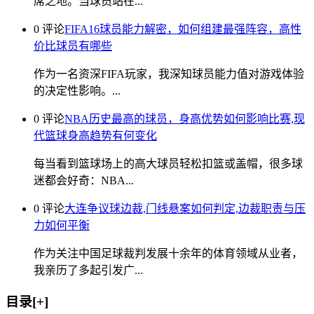
席之地。当球员站在...
0 评论
FIFA16球员能力解密，如何组建最强阵容，高性
价比球员有哪些
作为一名资深FIFA玩家，我深知球员能力值对游戏体验
的决定性影响。...
0 评论
NBA历史最高的球员，身高优势如何影响比赛,现
代篮球身高趋势有何变化
每当看到篮球场上的高大球员轻松扣篮或盖帽，很多球
迷都会好奇：NBA...
0 评论
大连争议球边裁,门线悬案如何判定,边裁职责与压
力如何平衡
作为关注中国足球裁判发展十余年的体育领域从业者，
我亲历了多起引发广...
目录[+]