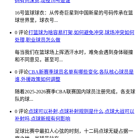
码有何深意,现役16号是谁
16号篮球球衣：从传奇巨星到中国新星的号码传承在篮
球世界里，球衣号...
0 评论
打篮球为啥容易打架,如何避免冲突,球场冲突如何
处理,职业球员怎么做
每当我们在篮球场上挥洒汗水时，难免会遇到身体碰撞
和不同意见，甚至可...
0 评论
CBA新赛季球员名单有哪些变化,各队核心球员是
谁,外援政策如何调整
随着2025-2026赛季CBA联赛国内球员注册完成，各支球
队的球...
0 评论
点球可以补射,点球补射规则是什么,点球大战可以
补射吗,点球新规有何影响
足球比赛中最扣人心弦的时刻，十二码点球无疑占据一