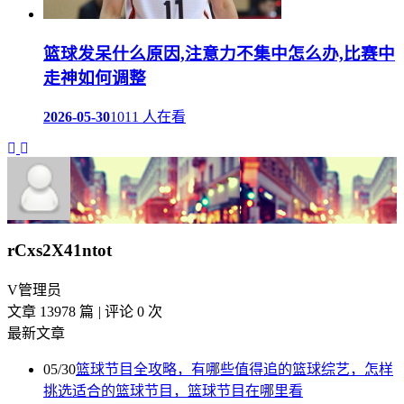
篮球发呆什么原因,注意力不集中怎么办,比赛中
走神如何调整
2026-05-30
1011 人在看
rCxs2X41ntot
V
管理员
文章 13978 篇
|
评论 0 次
最新文章
05/30
篮球节目全攻略，有哪些值得追的篮球综艺，怎样
挑选适合的篮球节目，篮球节目在哪里看