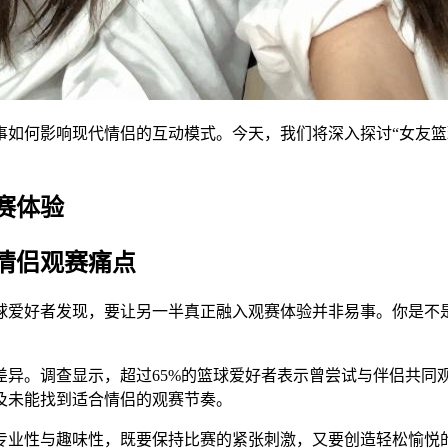
事如何影响现代情侣的互动模式。今天，我们将深入探讨“女友篮
赛体验
情侣观赛痛点
球爱好者发现，要让另一半真正融入观赛体验并非易事。你是不
差异。调查显示，超过65%的篮球爱好者表示曾尝试与伴侣共同
及未能找到适合情侣的观赛节奏。
专业性与趣味性，既要保持比赛的紧张刺激，又要创造轻松愉悦