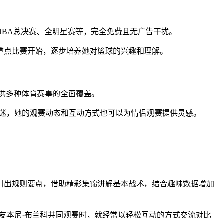
BA总决赛、全明星赛等，完全免费且无广告干扰。
重点比赛开始，逐步培养她对篮球的兴趣和理解。
供多种体育赛事的全面覆盖。
球迷，她的观赛动态和互动方式也可以为情侣观赛提供灵感。
引出规则要点，借助精彩集锦讲解基本战术，结合趣味数据增加
友本尼·布兰科共同观赛时，就经常以轻松互动的方式交流对比