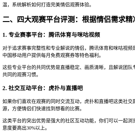
温，系统解析如何打造完美情侣观赛体验。
二、四大观赛平台评测：根据情侣需求精
1. 专业赛事平台：腾讯体育与咪咕视频
对于追求赛事完整性和专业解说的情侣，腾讯体育和咪咕视频
中国移动用户提供每月免费观赛券等特色福利。
这些专业平台的共同优势是直播稳定、画质清晰，且解说团队
共同的观赛习惯。
2. 社交互动平台：虎扑与直播吧
如果你们喜欢在观赛的同时交流互动，虎扑和直播吧这类社交
源，方便情侣们快速找到想看的比赛。
这类平台的突出优势是强大的社区互动功能，你们可以一起浏
意度要高出30%以上。