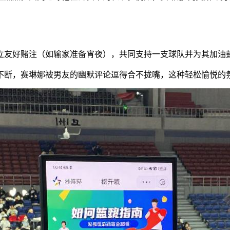
立友好赌注（如输家准备宵夜），共同支持一支球队并为其加油
不断，赛琳娜被男友的幽默评论逗得合不拢嘴，这种轻松愉悦的