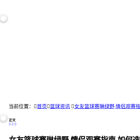
当前位置：
首页
篮球资讯
女友篮球赛琳绿野,情侣观赛指
正文
女友篮球赛琳绿野,情侣观赛指南,如何