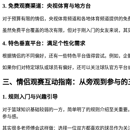
3. 免费观赛渠道：央视体育与地方台
对于预算有限的情侣，央视体育频道和各地体育频道提供的免
虽然免费平台覆盖的场次有限，但对于刚入门的女友来说，其
4. 特色垂直平台：满足个性化需求
根据情侣的不同偏好，还有一些特色平台值得尝试。例如，企
如果你们对特定球队或球员有偏好，还可以关注球队官方平台
三、情侣观赛互动指南：从旁观到参与的
1. 规则入门与兴趣引导
对于篮球知识基础较弱的一方，简单明了的规则介绍至关重要
参与感。
其实很多老师傅会这样做：选择一位双方都喜欢的球员作为关