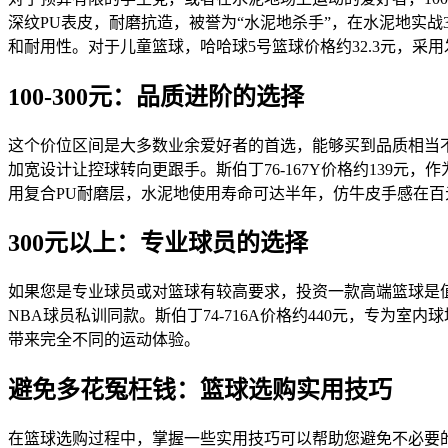
深纹PU表皮，耐磨抗造，被誉为“水泥地杀手”，在水泥地实战
和耐用性。对于儿童篮球，哈哈球5号篮球价格约32.3元，采
100-300元：品质进阶的选择
这个价位区间是大多数业余爱好者的首选，能够买到品质相当不错的
加宽设计让控球转向更跟手。斯伯丁76-167Y价格约139元
用复合PU耐磨层，水泥地使用寿命可达半年，仿牛皮手感在百
300元以上：专业球员的选择
如果您是专业球员或对篮球有较高要求，投资一款高端篮球是值
NBA球员私训同款。斯伯丁74-716A价格约440元，专
带来完全不同的运动体验。
避免多花冤枉钱：篮球选购实用技巧
在篮球选购过程中，掌握一些实用技巧可以帮助您避免不必要