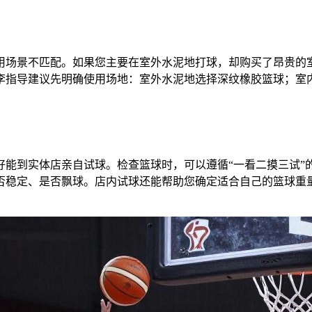
用场景不匹配。如果您主要在室外水泥地打球，却购买了昂贵的
李指导建议先明确使用场地：室外水泥地选择深纹橡胶篮球；室内
好能到实体店亲自试球。检查篮球时，可以遵循“一看二摸三试”
稳定、是否飘球。店内试球还能帮助您确定适合自己的篮球重量和尺