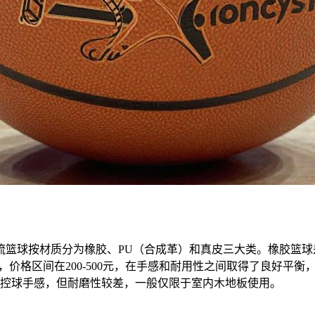
篮球按材质分为橡胶、PU（合成革）和真皮三大类。橡胶篮球是价
，价格区间在200-500元，在手感和耐用性之间取得了良好平
的控球手感，但耐磨性较差，一般仅限于室内木地板使用。