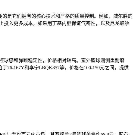
要的是它们拥有的核心技术和严格的质量控制。例如，威尔胜的
构上投入更多成本，如采用丁基内胆保证气密性，以及尼龙缠纱
重控球感和弹跳稳定性，价格相对较高。室外篮球则侧重耐磨
7Y和李宁LBQK857等，价格在100-150元之间，提供
N）专攻百元内市场，其赛级款7号篮球价格约68.9元，配有