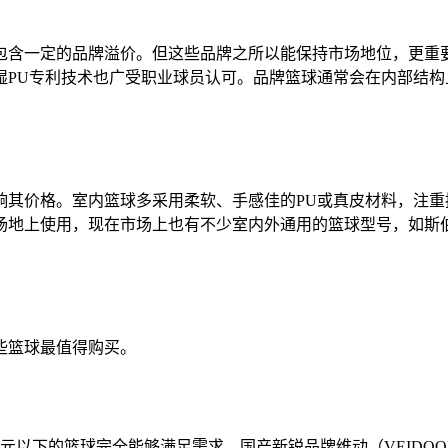
包含一定的品牌溢价。但这些品牌之所以能保持市场地位，更重
湿PU专利技术也广受职业球员认可。品牌篮球通常会在内部结
响其价格。室内篮球多采用柔软、手感佳的PU或真皮材料，注
使用，现在市场上也有不少室内外通用的篮球型号，如斯伯丁76-16
些篮球最值得购买。
元以下的篮球完全能够满足需求。国产新锐品牌维动（VEIDOOR