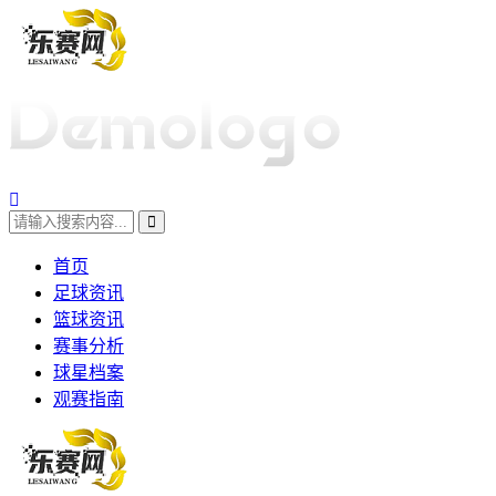
首页
足球资讯
篮球资讯
赛事分析
球星档案
观赛指南