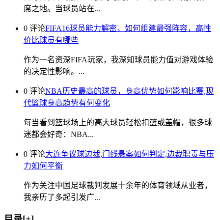
席之地。当球员站在...
0 评论
FIFA16球员能力解密，如何组建最强阵容，高性
价比球员有哪些
作为一名资深FIFA玩家，我深知球员能力值对游戏体验
的决定性影响。...
0 评论
NBA历史最高的球员，身高优势如何影响比赛,现
代篮球身高趋势有何变化
每当看到篮球场上的高大球员轻松扣篮或盖帽，很多球
迷都会好奇：NBA...
0 评论
大连争议球边裁,门线悬案如何判定,边裁职责与压
力如何平衡
作为关注中国足球裁判发展十余年的体育领域从业者，
我亲历了多起引发广...
目录[+]