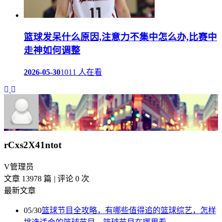
篮球发呆什么原因,注意力不集中怎么办,比赛中
走神如何调整
2026-05-30
1011 人在看
rCxs2X41ntot
V
管理员
文章 13978 篇
|
评论 0 次
最新文章
05/30
篮球节目全攻略，有哪些值得追的篮球综艺，怎样