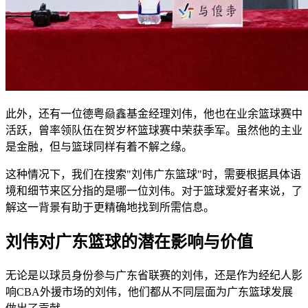
此外，还有一位德粤赑鑫基金经理刘伟，他也在业余篮球赛中
活跃，曾率领队伍在贺岁杯篮球赛中荣获季军。虽然他的主业
是金融，但与篮球同样有着不解之缘。
这种情况下，我们在搜索"刘伟广东篮球"时，需要根据具体语
境和细节来区分指的是哪一位刘伟。对于篮球爱好者来说，了
解这一背景有助于更精确地找到所需信息。
刘伟对广东篮球的潜在影响与价值
无论是以球员身份参与广东省联赛的刘伟，还是作为经纪人影
响CBA外援市场的刘伟，他们都从不同层面为广东篮球发展