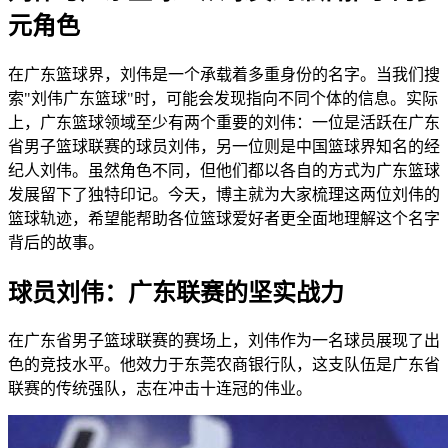
元角色
在广东篮球界，刘伟是一个承载着多重身份的名字。当我们搜
索"刘伟广东篮球"时，可能会发现指向不同个体的信息。实际
上，广东篮球领域至少有两个重要的刘伟：一位是活跃在广东
省男子篮球联赛的球员刘伟，另一位则是中国篮球界知名的经
纪人刘伟。虽然角色不同，但他们都以各自的方式为广东篮球
发展留下了独特印记。今天，博主就为大家梳理这两位刘伟的
篮球轨迹，希望能帮助各位篮球爱好者更全面地理解这个名字
背后的故事。
球员刘伟：广东联赛的坚实战力
在广东省男子篮球联赛的赛场上，刘伟作为一名球员展现了出
色的竞技水平。他效力于东莞农商银行队，这支队伍是广东省
联赛的传统强队，志在冲击十连冠的伟业。