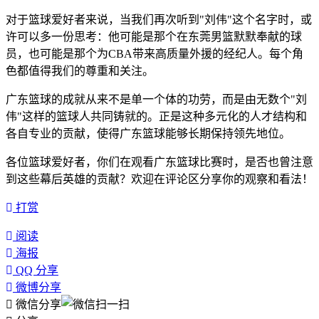
对于篮球爱好者来说，当我们再次听到"刘伟"这个名字时，或
许可以多一份思考：他可能是那个在东莞男篮默默奉献的球
员，也可能是那个为CBA带来高质量外援的经纪人。每个角
色都值得我们的尊重和关注。
广东篮球的成就从来不是单一个体的功劳，而是由无数个"刘
伟"这样的篮球人共同铸就的。正是这种多元化的人才结构和
各自专业的贡献，使得广东篮球能够长期保持领先地位。
各位篮球爱好者，你们在观看广东篮球比赛时，是否也曾注意
到这些幕后英雄的贡献？欢迎在评论区分享你的观察和看法！
打赏
阅读
海报
QQ 分享
微博分享
微信分享