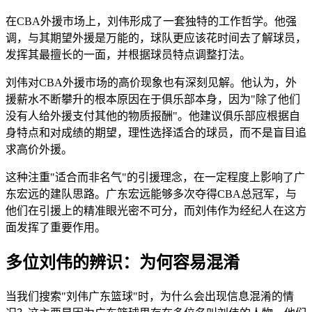
在CBA外援市场上，刘伟形成了一套独特的工作哲学。他强
调，与其期望外援是万能的，球队更应该花时间去了解球员，
发挥其最擅长的一面，并根据球员特点调整打法。
刘伟对CBA外援市场的高价现象也有深刻见解。他认为，外
援薪水不断攀升的根本原因在于俱乐部本身，因为"除了他们
没有人给外援支付其他的物质报酬"。他建议俱乐部应根据自
身特点和对成绩的期望，理性选择适合的球员，而不是盲目追
求高价外援。
这种注重"适合而非名气"的引援理念，在一定程度上影响了广
东宏远的建队思路。广东宏远能够多次夺得CBA总冠军，与
他们在引援上的精准眼光密不可分，而刘伟作为经纪人在这方
面发挥了重要作用。
多位刘伟的辨识：为何容易混淆
当我们搜索"刘伟广东篮球"时，为什么会出现信息混淆的情