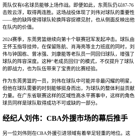
莞队仅有6名球员能够上场作战。即便如此，东莞队仍以87-76
击败云浮，取得两连胜。这场战役体现了刘伟对球队的重要性
——他的缺阵使得球队轮换阵容捉襟见肘，也从侧面反映出他
在队内的价值。
2024赛季，东莞男篮继续向第十个联赛冠军发起冲击。球队由
王怀玉指导挂帅，在保留陈航、肖海亮等主力班底的同时，刘
伟与钟国栋、曾冰强、刘康能等老队员一同回归球队，增强了
球队的阵容深度。这种"老成员回归"的模式，不仅提升了球队
的即战力，也为队伍带来了宝贵的比赛经验。
作为东莞男篮的一员，刘伟在球队中可能并非最闪耀的明星，
但他在球队需要的时刻能够挺身而出，为球队的整体利益贡献
力量。在广东省联赛这样的区域性高水平赛事中，这样的角色
球员同样是球队取得成功不可或缺的一部分。
经纪人刘伟：CBA外援市场的幕后推手
另一位刘伟则在CBA外援引进领域有着举足轻重的地位。这