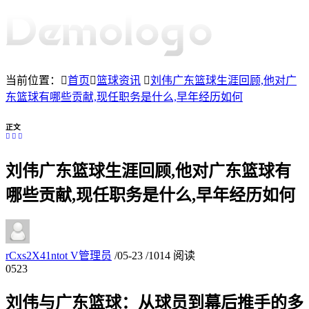
当前位置：
首页
篮球资讯
刘伟广东篮球生涯回顾,他对广
东篮球有哪些贡献,现任职务是什么,早年经历如何
正文
刘伟广东篮球生涯回顾,他对广东篮球有
哪些贡献,现任职务是什么,早年经历如何
rCxs2X41ntot
V
管理员
/
05-23
/
1014 阅读
05
23
刘伟与广东篮球：从球员到幕后推手的多