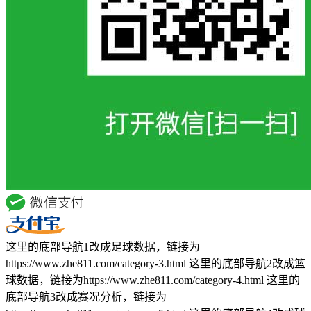
这里的底部导航1改成足球数据，链接为
https://www.zhe811.com/category-3.html 这里的底部导航2改成篮
球数据，链接为https://www.zhe811.com/category-4.html 这里的
底部导航3改成赛况分析，链接为