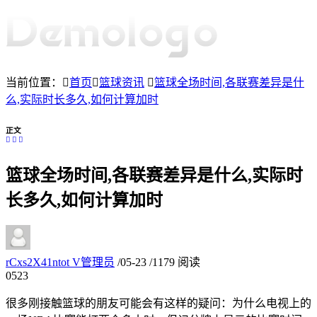
当前位置：
首页
篮球资讯
篮球全场时间,各联赛差异是什
么,实际时长多久,如何计算加时
正文
篮球全场时间,各联赛差异是什么,实际时
长多久,如何计算加时
rCxs2X41ntot
V
管理员
/
05-23
/
1179 阅读
05
23
很多刚接触篮球的朋友可能会有这样的疑问：为什么电视上的