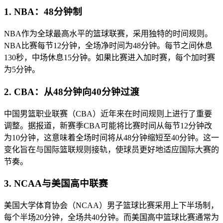
1. NBA：48分钟制
NBA作为全球最高水平的篮球联赛，采用独特的时间规则。
NBA比赛每节12分钟，全场净时间为48分钟。每节之间休息
130秒，中场休息15分钟。如果比赛进入加时赛，每个加时赛
为5分钟。
2. CBA：从48分钟向40分钟过渡
中国男篮职业联赛（CBA）近年来在时间规则上进行了重要
调整。据报道，新赛季CBA可能将比赛时间从每节12分钟改
为10分钟，这意味着全场时间将从48分钟缩短至40分钟。这一
变化旨在与国际篮联规则接轨，使球员更好地适应国际大赛的
节奏。
3. NCAA与美国高中联赛
美国大学体育协会（NCAA）男子篮球比赛采用上下半场制，
每个半场20分钟，全场共40分钟。而美国高中篮球比赛通常为