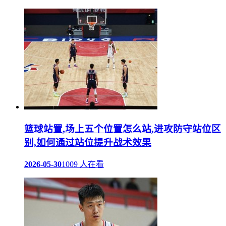
篮球站置,场上五个位置怎么站,进攻防守站位区
别,如何通过站位提升战术效果
2026-05-30
1009 人在看