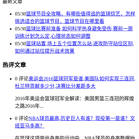
最新文章
05/30
篮球节目全攻略，有哪些值得追的篮球综艺，怎样
挑选适合的篮球节目，篮球节目在哪里看
05/30
篮球比赛前准备,如何科学热身避免受伤,赛前一周
训练计划怎么定,心理状态如何调整
05/30
篮球站置,场上五个位置怎么站,进攻防守站位区别,
如何通过站位提升战术效果
热评文章
0 评论
奥运会2016篮球冠军是谁,美国队如何实现三连冠,
杜兰特贡献多少分,决赛比分差距多大
2016年奥运会篮球冠军全解读：美国男篮三连冠的辉煌
之路2016年...
0 评论
NBA球员最高,历史巨人有谁？现役第一是谁？文
班亚马多高？
在篮球这项崇尚身高的运动中，NBA球员的身高数据始