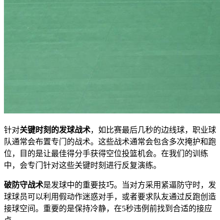
针对
关键时刻的发球战术
，如比赛最后几秒的边线球，职业球
队通常会布置专门的战术。这些战术通常会包含多次掩护和跑
位，目的是让最佳得分手获得空位投篮机会。在我们的训练
中，会专门针对这些关键时刻进行反复演练。
破防守战术
是发球中的重要技巧。当对方采用紧逼防守时，发
球球员可以利用假动作迷惑对手，或者要求队友通过反跑创造
接球空间。重要的是保持冷静，在5秒违例前找到合适的接应