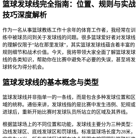
篮球发球线完全指南：位置、规则与实战
技巧深度解析
作为一名从事篮球教练工作十余年的体育工作者，我经常在训
练中被球员问到关于发球线的问题。很多篮球爱好者对发球线
的理解仅限于“站在那里发球”，其实篮球发球线蕴含着丰富的
规则细节和战术价值。今天，我将带领大家全面了解篮球发球
线的各类知识，帮助你在比赛中避免不必要的失误，甚至将发
球转化为得分机会。
篮球发球线的基本概念与类型
篮球发球线并非指单一的一条线，而是包含多种发球位置和区
域的统称。通俗来讲，发球线指的是比赛中发生违例、犯规或
进球后，重新开始比赛时发球队员所站立的区域及其界线。
根据篮球场上的不同位置和功能，发球线主要分为三种类型：
边线发球区、底线发球区和罚球线。标准篮球场长度为28米，