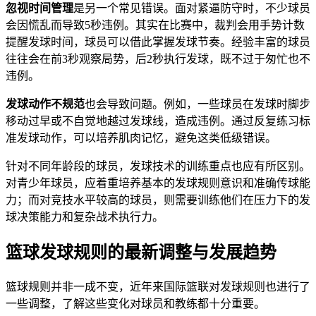
忽视时间管理
是另一个常见错误。面对紧逼防守时，不少球员
会因慌乱而导致5秒违例。其实在比赛中，裁判会用手势计数
提醒发球时间，球员可以借此掌握发球节奏。经验丰富的球员
往往会在前3秒观察局势，后2秒执行发球，既不过于匆忙也不
违例。
发球动作不规范
也会导致问题。例如，一些球员在发球时脚步
移动过早或不自觉地越过发球线，造成违例。通过反复练习标
准发球动作，可以培养肌肉记忆，避免这类低级错误。
针对不同年龄段的球员，发球技术的训练重点也应有所区别。
对青少年球员，应着重培养基本的发球规则意识和准确传球能
力；而对竞技水平较高的球员，则需要训练他们在压力下的发
球决策能力和复杂战术执行力。
篮球发球规则的最新调整与发展趋势
篮球规则并非一成不变，近年来国际篮联对发球规则也进行了
一些调整，了解这些变化对球员和教练都十分重要。