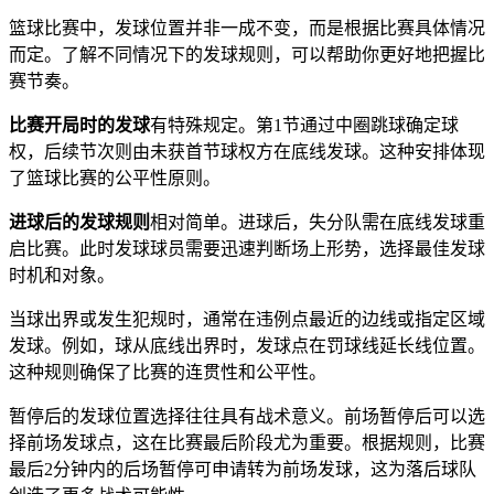
篮球比赛中，发球位置并非一成不变，而是根据比赛具体情况
而定。了解不同情况下的发球规则，可以帮助你更好地把握比
赛节奏。
比赛开局时的发球
有特殊规定。第1节通过中圈跳球确定球
权，后续节次则由未获首节球权方在底线发球。这种安排体现
了篮球比赛的公平性原则。
进球后的发球规则
相对简单。进球后，失分队需在底线发球重
启比赛。此时发球球员需要迅速判断场上形势，选择最佳发球
时机和对象。
当球出界或发生犯规时，通常在违例点最近的边线或指定区域
发球。例如，球从底线出界时，发球点在罚球线延长线位置。
这种规则确保了比赛的连贯性和公平性。
暂停后的发球位置选择往往具有战术意义。前场暂停后可以选
择前场发球点，这在比赛最后阶段尤为重要。根据规则，比赛
最后2分钟内的后场暂停可申请转为前场发球，这为落后球队