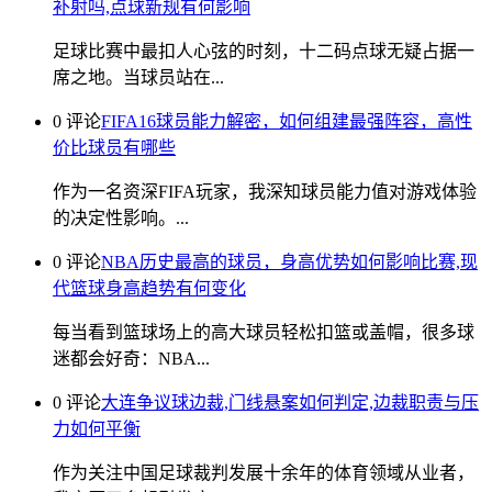
补射吗,点球新规有何影响
足球比赛中最扣人心弦的时刻，十二码点球无疑占据一
席之地。当球员站在...
0 评论
FIFA16球员能力解密，如何组建最强阵容，高性
价比球员有哪些
作为一名资深FIFA玩家，我深知球员能力值对游戏体验
的决定性影响。...
0 评论
NBA历史最高的球员，身高优势如何影响比赛,现
代篮球身高趋势有何变化
每当看到篮球场上的高大球员轻松扣篮或盖帽，很多球
迷都会好奇：NBA...
0 评论
大连争议球边裁,门线悬案如何判定,边裁职责与压
力如何平衡
作为关注中国足球裁判发展十余年的体育领域从业者，