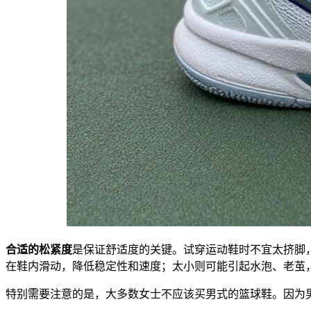
合适的松紧度
是保证舒适度的关键。试穿运动鞋时不宜太挤脚
在鞋内滑动，降低稳定性和速度；太小则可能引起水泡、老茧
特别需要注意的是，大多数女士不应该买男式的篮球鞋。因为