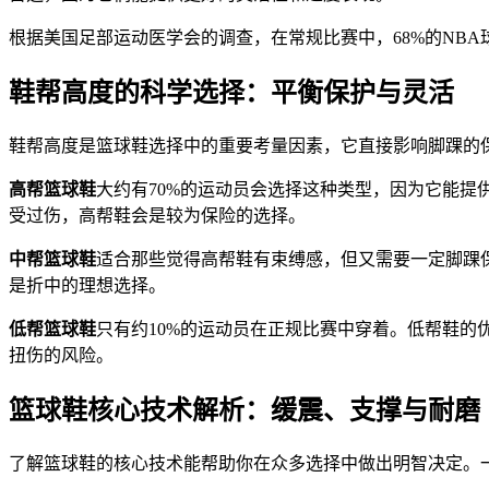
根据美国足部运动医学会的调查，在常规比赛中，68%的NBA
鞋帮高度的科学选择：平衡保护与灵活
鞋帮高度是篮球鞋选择中的重要考量因素，它直接影响脚踝的
高帮篮球鞋
大约有70%的运动员会选择这种类型，因为它能
受过伤，高帮鞋会是较为保险的选择。
中帮篮球鞋
适合那些觉得高帮鞋有束缚感，但又需要一定脚踝
是折中的理想选择。
低帮篮球鞋
只有约10%的运动员在正规比赛中穿着。低帮鞋
扭伤的风险。
篮球鞋核心技术解析：缓震、支撑与耐磨
了解篮球鞋的核心技术能帮助你在众多选择中做出明智决定。