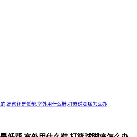
的,高帮还是低帮,室外用什么鞋,打篮球脚痛怎么办
是低帮,室外用什么鞋,打篮球脚痛怎么办