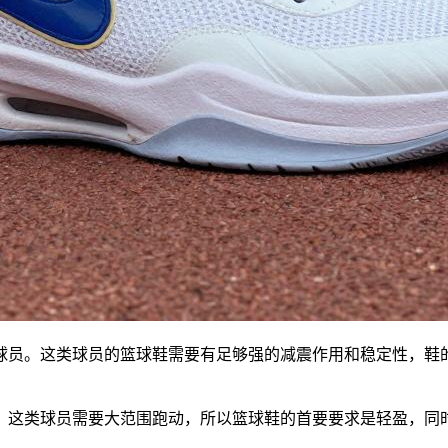
球员。这类球员的篮球鞋需要有足够强的减震作用和稳定性，鞋
。
。这类球员需要大范围跑动，所以篮球鞋的首要要求是轻盈，同