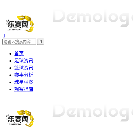
首页
足球资讯
篮球资讯
赛事分析
球星档案
观赛指南