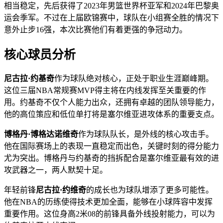
相当稳定，先后获得了2023年男篮世界杯亚军和2024年巴黎奥
运会季军。不过在上届欧锦赛中，球队在小组赛全胜的情况下
意外止步16强，本次比赛他们有着更强的争冠动力。
核心球员分析
尼古拉·约基奇
作为球队绝对核心，正处于职业生涯巅峰期。
这位三届NBA常规赛MVP得主将在内线发挥至关重要的作
用。约基奇不仅个人能力出众，还拥有卓越的团队领导能力，
他的高位策应和低位单打将是塞尔维亚进攻体系的重要支点。
博格丹·博格达诺维奇
作为球队队长，是外线的核心攻击手。
他在国际赛场上的表现一直稳定而出色，关键时刻的得分能力
尤为突出。博格丹与约基奇的挡拆配合是塞尔维亚最有效的进
攻武器之一，两人默契十足。
年轻前锋
尼古拉·约维奇
的成长也为球队增添了更多可能性。
他在NBA的历练使得技术更加全面，能够在小球阵容中发挥
重要作用。这位身高2米08的前锋具备外线投射能力，可以为