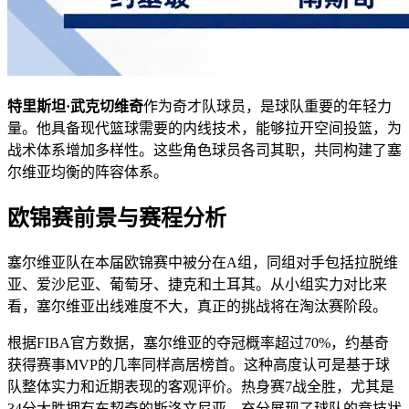
特里斯坦·武克切维奇
作为奇才队球员，是球队重要的年轻力
量。他具备现代篮球需要的内线技术，能够拉开空间投篮，为
战术体系增加多样性。这些角色球员各司其职，共同构建了塞
尔维亚均衡的阵容体系。
欧锦赛前景与赛程分析
塞尔维亚队在本届欧锦赛中被分在A组，同组对手包括拉脱维
亚、爱沙尼亚、葡萄牙、捷克和土耳其。从小组实力对比来
看，塞尔维亚出线难度不大，真正的挑战将在淘汰赛阶段。
根据FIBA官方数据，塞尔维亚的夺冠概率超过70%，约基奇
获得赛事MVP的几率同样高居榜首。这种高度认可是基于球
队整体实力和近期表现的客观评价。热身赛7战全胜，尤其是
34分大胜拥有东契奇的斯洛文尼亚，充分展现了球队的竞技状