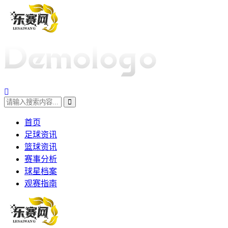
首页
足球资讯
篮球资讯
赛事分析
球星档案
观赛指南