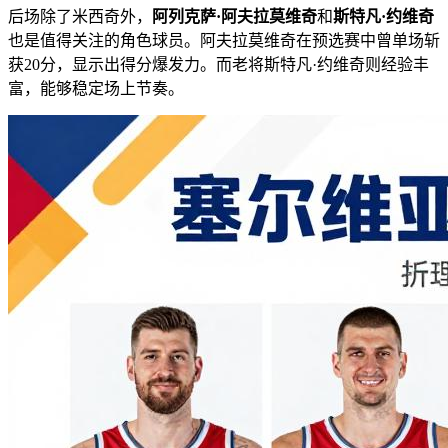
后场除了米西奇外，
阿列克萨·阿夫拉莫维奇
和
斯特凡·约维奇
也是值得关注的角色球员。阿夫拉莫维奇在预选赛中曾单场斩
获20分，显示出得分爆发力。而老将斯特凡·约维奇则经验丰
富，能够稳定场上节奏。