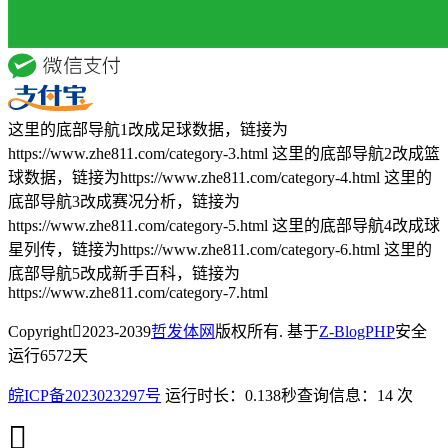
这里的底部导航1改成足球数据，链接为
https://www.zhe811.com/category-3.html 这里的底部导航2改成篮
球数据，链接为https://www.zhe811.com/category-4.html 这里的
底部导航3改成赛况分析，链接为
https://www.zhe811.com/category-5.html 这里的底部导航4改成球
星列传，链接为https://www.zhe811.com/category-6.html 这里的
底部导航5改成新手百科，链接为
https://www.zhe811.com/category-7.html
Copyright
2023-2039
哲发体网
版权所有. 基于
Z-BlogPHP
安全
运行
6572
天
皖ICP备2023023297号
运行时长：0.138秒
查询信息：14 次