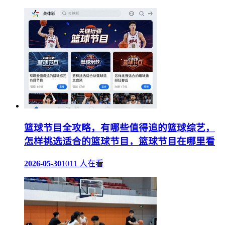
篮球节目全攻略，有哪些值得追的篮球综艺，
怎样挑选适合的篮球节目，篮球节目在哪里看
2026-05-30
1011 人在看