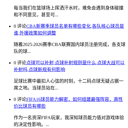
每当我们在篮球场上挥洒汗水时，难免会遇到身体碰撞
和不同意见，甚至可...
0 评论
CBA新赛季球员名单有哪些变化,各队核心球员是
谁,外援政策如何调整
随着2025-2026赛季CBA联赛国内球员注册完成，各支球
队的球...
0 评论
点球可以补射,点球补射规则是什么,点球大战可以
补射吗,点球新规有何影响
足球比赛中最扣人心弦的时刻，十二码点球无疑占据一
席之地。当球员站在...
0 评论
FIFA16球员能力解密，如何组建最强阵容，高性
价比球员有哪些
作为一名资深FIFA玩家，我深知球员能力值对游戏体验
的决定性影响。...