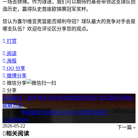
一场去拼搏。作为球迷，我们可以期待约基奇带领这支球队创
造历史，赢得队史首座欧锦赛冠军奖杯。
您认为塞尔维亚男篮能否顺利夺冠？球队最大的竞争对手会是
哪支队伍？欢迎在评论区分享您的观点。
打赏
阅读
海报
QQ 分享
微博分享
微信分享
分享
篮球题球丨备考指南,如何高效掌握篮球规则,常见题型有哪些
破解方法
2026-05-22
« 上一篇
李萌篮球,如何进入WNBA,技术特点是什
么,现状如何
2026-05-22
下一篇 »
相关阅读