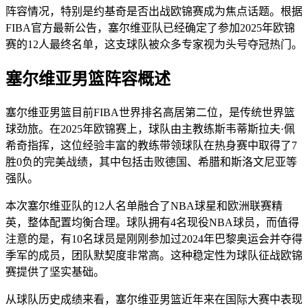
阵容情况，特别是约基奇是否出战欧锦赛成为焦点话题。根据
FIBA官方最新公告，塞尔维亚队已经确定了参加2025年欧锦
赛的12人最终名单，这支球队被众多专家视为头号夺冠热门。
塞尔维亚男篮阵容概述
塞尔维亚男篮目前FIBA世界排名高居第二位，是传统世界篮
球劲旅。在2025年欧锦赛上，球队由主教练斯韦蒂斯拉夫·佩
希奇指挥，这位经验丰富的教练带领球队在热身赛中取得了7
胜0负的完美战绩，其中包括击败德国、希腊和斯洛文尼亚等
强队。
本次塞尔维亚队的12人名单融合了NBA球星和欧洲联赛精
英，整体配置均衡合理。球队拥有4名现役NBA球员，而值得
注意的是，有10名球员是刚刚参加过2024年巴黎奥运会并夺得
季军的成员，团队默契度非常高。这种稳定性为球队征战欧锦
赛提供了坚实基础。
从球队历史成绩来看，塞尔维亚男篮近年来在国际大赛中表现