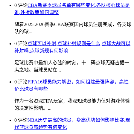
0 评论
CBA新赛季球员名单有哪些变化,各队核心球员是
谁,外援政策如何调整
随着2025-2026赛季CBA联赛国内球员注册完成，各支球
队的球...
0 评论
点球可以补射,点球补射规则是什么,点球大战可以
补射吗,点球新规有何影响
足球比赛中最扣人心弦的时刻，十二码点球无疑占据一
席之地。当球员站在...
0 评论
FIFA16球员能力解密，如何组建最强阵容，高性
价比球员有哪些
作为一名资深FIFA玩家，我深知球员能力值对游戏体验
的决定性影响。...
0 评论
NBA历史最高的球员，身高优势如何影响比赛,现
代篮球身高趋势有何变化