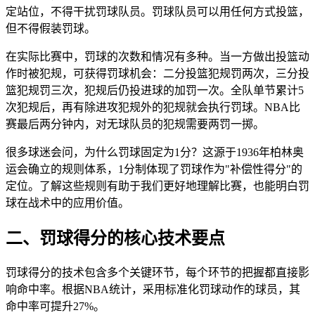
定站位，不得干扰罚球队员。罚球队员可以用任何方式投篮，
但不得假装罚球。
在实际比赛中，罚球的次数和情况有多种。当一方做出投篮动
作时被犯规，可获得罚球机会：二分投篮犯规罚两次，三分投
篮犯规罚三次，犯规后仍投进球的加罚一次。全队单节累计5
次犯规后，再有除进攻犯规外的犯规就会执行罚球。NBA比
赛最后两分钟内，对无球队员的犯规需要两罚一掷。
很多球迷会问，为什么罚球固定为1分？这源于1936年柏林奥
运会确立的规则体系，1分制体现了罚球作为"补偿性得分"的
定位。了解这些规则有助于我们更好地理解比赛，也能明白罚
球在战术中的应用价值。
二、罚球得分的核心技术要点
罚球得分的技术包含多个关键环节，每个环节的把握都直接影
响命中率。根据NBA统计，采用标准化罚球动作的球员，其
命中率可提升27%。