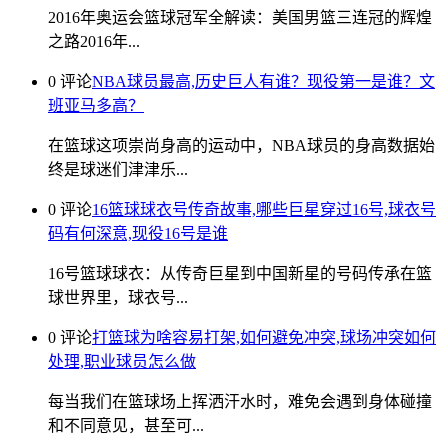
2016年奥运会篮球冠军全解读：美国男篮三连冠的辉煌
之路2016年...
0 评论
NBA球员最高,历史巨人有谁？现役第一是谁？文
班亚马多高？
在篮球这项崇尚身高的运动中，NBA球员的身高数据始
终是球迷们津津乐...
0 评论
16篮球球衣号传奇故事,哪些巨星穿过16号,球衣号
码有何深意,现役16号是谁
16号篮球球衣：从传奇巨星到中国新星的号码传承在篮
球世界里，球衣号...
0 评论
打篮球为啥容易打架,如何避免冲突,球场冲突如何
处理,职业球员怎么做
每当我们在篮球场上挥洒汗水时，难免会遇到身体碰撞
和不同意见，甚至可...