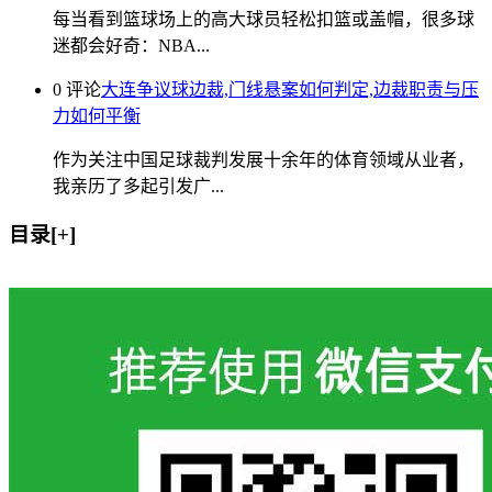
每当看到篮球场上的高大球员轻松扣篮或盖帽，很多球
迷都会好奇：NBA...
0 评论
大连争议球边裁,门线悬案如何判定,边裁职责与压
力如何平衡
作为关注中国足球裁判发展十余年的体育领域从业者，
我亲历了多起引发广...
目录[+]