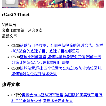
rCxs2X41ntot
V
管理员
文章 13978 篇
|
评论 0 次
最新文章
05/30
篮球节目全攻略，有哪些值得追的篮球综艺，怎样
挑选适合的篮球节目，篮球节目在哪里看
05/30
篮球比赛前准备,如何科学热身避免受伤,赛前一周
训练计划怎么定,心理状态如何调整
05/30
篮球站置,场上五个位置怎么站,进攻防守站位区别,
如何通过站位提升战术效果
热评文章
0 评论
奥运会2016篮球冠军是谁,美国队如何实现三连冠,
杜兰特贡献多少分,决赛比分差距多大