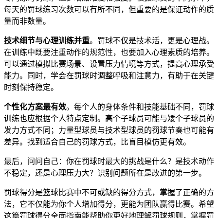
每天的罚球练习次数可以有所不同，但重要的是保证动作的质
量而非数量。
技术细节与心理训练并重
。罚球不仅是技术活，更是心理战。
在训练中既要注重动作的规范性，也要加入心理素质的培养。
可以通过模拟比赛场景、设置压力情境等方式，提高心理承受
能力。同时，学会在罚球时调整呼吸和注意力，有助于在关键
时刻保持稳定。
个性化方案最有效
。每个人的身体条件和技能基础不同，罚球
训练也应根据个人特点定制。高个子球员可能与矮个子球员的
发力方式不同；力量型球员与技术型球员的罚球节奏也可能有
差异。找到适合自己的罚球方式，比盲目模仿更有效。
最后，问问自己：你在罚球时最大的挑战是什么？是技术动作
不稳定，还是心理压力大？识别问题所在是改进的第一步。
罚球得分是篮球比赛中不可或缺的得分方式，掌握了正确的方
法，它不仅能为你个人增加得分，更能为团队赢得比赛。希望
这篇罚球得分全面指南能帮助你更好地理解罚球规则，掌握罚