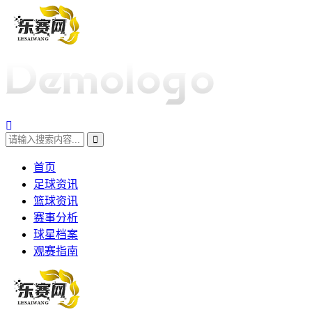
首页
足球资讯
篮球资讯
赛事分析
球星档案
观赛指南