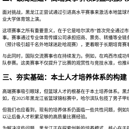
面对挑战，黑龙江正尝试通过引进高水平赛事来激活本地篮球市
业大学体育馆上演。
这项赛事之所有重要意义，在于它是哈尔滨市“首次完全通过
事。赛事通过专业体育传媒公司承担招商、票务、转播等全链
（预计吸引超千名外地球迷赴哈观赛），更着眼于长期培育赛事
与此同时，国际交流赛事也在持续发力。例如，在鸡西市成功举
队参赛。这类赛事不仅提升了比赛的观赏性与竞技水准，也推
三、夯实基础：本土人才培养体系的构建
高端赛事吸引眼球，但篮球人才的根基在于本土培养体系。黑
如，在2025年黑龙江省篮球锦标赛中，哈尔滨队包揽了男子
但我们也应看到，现有的培养体系仍面临一些共性问题，例如
以让后备人才积累足够的高质量比赛经验。
为解决这些问题，黑龙江正在探索创新的培养模式，核心在于