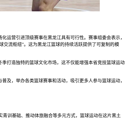
市场化运营引进顶级赛事在黑龙江具有可行性。赛事组委会表示，
球交流枢纽”。这为黑龙江篮球的持续活跃提供了可复制的模
冬季打造独特的篮球文化市场，这不仅能增强本省竞技篮球运动
与普及，举办各类篮球赛事和活动，吸引更多人参与篮球运动，
实青训基础、推动体旅融合等多元方式，篮球运动在这片黑土