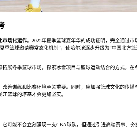
考
化市场化运作
。2025年夏季篮球嘉年华的成功证明，完全通过
夏季篮球邀请赛常态化机制”，使哈尔滨逐步升级为“中国北方篮
虑拓展冬季篮球市场，探索冰雪项目与篮球运动结合的方式，在
，改善训练和比赛环境至关重要。同时，应加强篮球文化的传播
龙江篮球的塔基才会更加坚实。
。它可能不会立刻涌现一支CBA球队，但通过引进高端赛事、夯