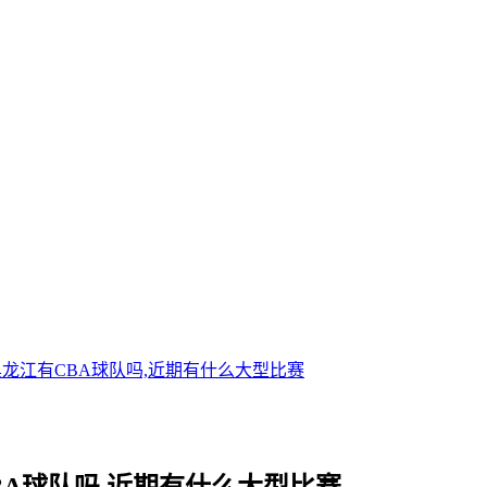
龙江有CBA球队吗,近期有什么大型比赛
BA球队吗,近期有什么大型比赛