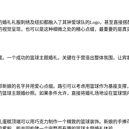
婚礼礼服刺绣及纽扣都融入了其钟爱球队的Logo，甚至直接
的视觉呈现，也可以是这种细微之处的精心点缀，最重要的是真
置。一个成功的篮球主题婚礼，关键在于营造出整体氛围，让宾
郎新娘的名字并用爱心点缀。路引可以考虑用篮球作为基座支撑
的篮球主题婚纱照。如果条件允许，直接将婚礼场地设在篮球馆
礼蛋糕顶端可以用巧克力制作一个精致的篮球装饰。新娘的手捧
的累积，能共同构建一个完整而有趣的篮球主题婚礼体验。