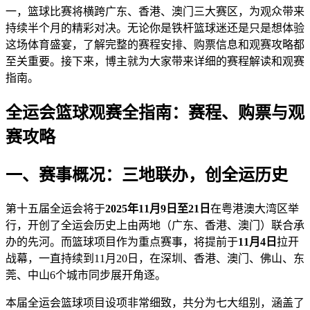
一，篮球比赛将横跨广东、香港、澳门三大赛区，为观众带来
持续半个月的精彩对决。无论你是铁杆篮球迷还是只是想体验
这场体育盛宴，了解完整的赛程安排、购票信息和观赛攻略都
至关重要。接下来，博主就为大家带来详细的赛程解读和观赛
指南。
全运会篮球观赛全指南：赛程、购票与观
赛攻略
一、赛事概况：三地联办，创全运历史
第十五届全运会将于
2025年11月9日至21日
在粤港澳大湾区举
行，开创了全运会历史上由两地（广东、香港、澳门）联合承
办的先河。而篮球项目作为重点赛事，将提前于
11月4日
拉开
战幕，一直持续到11月20日，在深圳、香港、澳门、佛山、东
莞、中山6个城市同步展开角逐。
本届全运会篮球项目设项非常细致，共分为七大组别，涵盖了