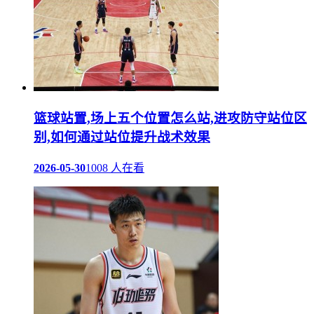
篮球站置,场上五个位置怎么站,进攻防守站位区
别,如何通过站位提升战术效果
2026-05-30
1008 人在看