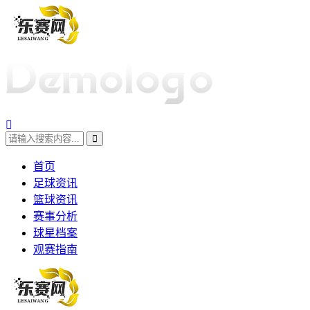
首页
足球资讯
篮球资讯
赛事分析
球星档案
观赛指南