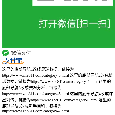
这里的底部导航1改成足球数据，链接为
https://www.zhe811.com/category-3.html 这里的底部导航2改成篮
球数据，链接为https://www.zhe811.com/category-4.html 这里的
底部导航3改成赛况分析，链接为
https://www.zhe811.com/category-5.html 这里的底部导航4改成球
星列传，链接为https://www.zhe811.com/category-6.html 这里的
底部导航5改成新手百科，链接为
https://www.zhe811.com/category-7.html