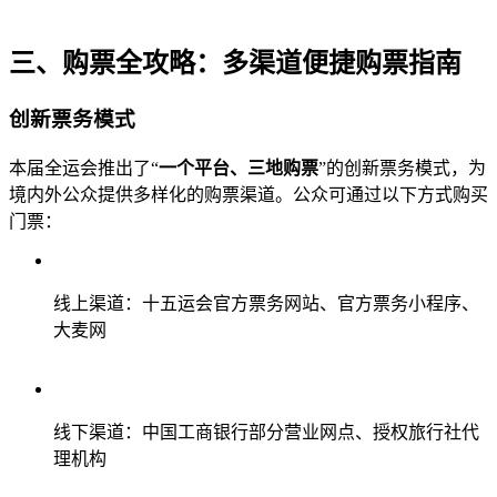
三、购票全攻略：多渠道便捷购票指南
创新票务模式
本届全运会推出了“
一个平台、三地购票
”的创新票务模式，为
境内外公众提供多样化的购票渠道。公众可通过以下方式购买
门票：
线上渠道：十五运会官方票务网站、官方票务小程序、
大麦网
线下渠道：中国工商银行部分营业网点、授权旅行社代
理机构