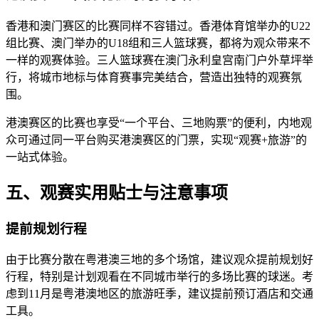
香港和澳门赛区的比赛同样不容错过。香港体育馆举办的U22
组比赛、澳门举办的U18组和三人篮球赛，都将为观众带来不
一样的观赛体验。三人篮球赛在澳门永利皇宫南门户外草坪举
行，将城市地标与体育赛事完美结合，营造出独特的观赛氛
围。
港澳赛区的比赛也享受“一个平台、三地购票”的便利，内地观
众可通过同一平台购买港澳赛区的门票，实现“观赛+旅游”的
一站式体验。
五、观赛实用贴士与注意事项
提前规划行程
由于比赛分散在粤港澳三地的多个场馆，建议观众提前规划好
行程，特别是计划观看在不同城市举行的多场比赛的球迷。考
虑到11月是粤港澳地区的旅游旺季，建议提前预订酒店和交通
工具。