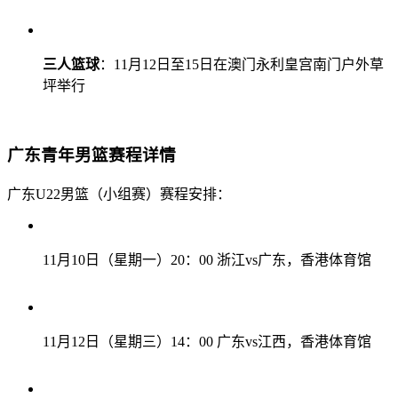
三人篮球
：11月12日至15日在澳门永利皇宫南门户外草
坪举行
广东青年男篮赛程详情
广东U22男篮（小组赛）赛程安排：
11月10日（星期一）20：00 浙江vs广东，香港体育馆
11月12日（星期三）14：00 广东vs江西，香港体育馆