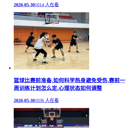
2026-05-30
1014 人在看
篮球比赛前准备,如何科学热身避免受伤,赛前一
周训练计划怎么定,心理状态如何调整
2026-05-30
1036 人在看