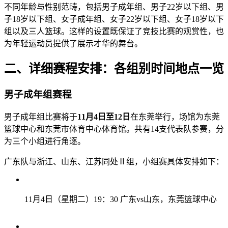
不同年龄与性别范畴，包括男子成年组、男子22岁以下组、男
子18岁以下组、女子成年组、女子22岁以下组、女子18岁以下
组以及三人篮球。这样的设置既保证了竞技比赛的观赏性，也
为年轻运动员提供了展示才华的舞台。
二、详细赛程安排：各组别时间地点一览
男子成年组赛程
男子成年组比赛将于
11月4日至12日
在东莞举行，场馆为东莞
篮球中心和东莞市体育中心体育馆。共有14支代表队参赛，分
为三个小组进行角逐。
广东队与浙江、山东、江苏同处Ⅱ组，小组赛具体安排如下：
11月4日（星期二）19：30 广东vs山东，东莞篮球中心