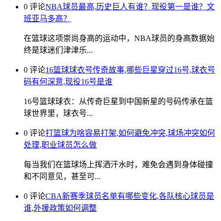
0 评论
NBA球员最高,历史巨人有谁？现役第一是谁？文
班亚马多高？
在篮球这项崇尚身高的运动中，NBA球员的身高数据始
终是球迷们津津乐...
0 评论
16篮球球衣号传奇故事,哪些巨星穿过16号,球衣号
码有何深意,现役16号是谁
16号篮球球衣：从传奇巨星到中国新星的号码传承在篮
球世界里，球衣号...
0 评论
打篮球为啥容易打架,如何避免冲突,球场冲突如何
处理,职业球员怎么做
每当我们在篮球场上挥洒汗水时，难免会遇到身体碰撞
和不同意见，甚至可...
0 评论
CBA新赛季球员名单有哪些变化,各队核心球员是
谁,外援政策如何调整