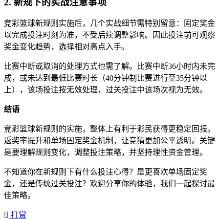
2. 新规下的实战注意事项
竞彩篮球新规则实施后，几个实战细节需特别留意：固定奖金
以完成投注时刻为准，不受后续调整影响。因此投注前可观察
奖金变化趋势，选择相对高点入手。
比赛中断或取消的处理方式也需了解。比赛中断36小时内未完
成，或未达到最低比赛时长（40分钟制比赛进行至35分钟以
上），该场投注按无效处理，过关投注中该场次视为无效。
结语
竞彩篮球新规则的实施，整体上有利于彩民获得更稳定回报。
返奖率提升和单场固定奖金机制，让竞猜更加公平透明。关键
是要理解规则变化，调整投注策略，并坚持理性资金管理。
不知道你在新规则下有什么投注心得？是更喜欢单场固定奖
金，还是传统过关投注？欢迎分享你的体验，我们一起探讨最
佳策略。
打赏