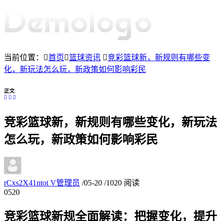
当前位置：
首页
篮球资讯
竞彩篮球新，新规则有哪些变
化，新玩法怎么玩，新政策如何影响彩民
正文
竞彩篮球新，新规则有哪些变化，新玩法
怎么玩，新政策如何影响彩民
rCxs2X41ntot
V
管理员
/
05-20
/
1020 阅读
05
20
竞彩篮球新规全面解读：把握变化，提升