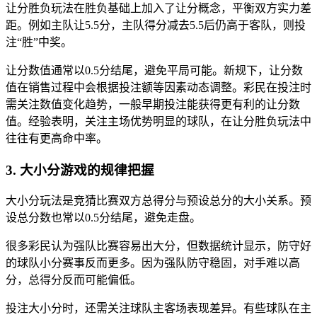
让分胜负玩法在胜负基础上加入了让分概念，平衡双方实力差
距。例如主队让5.5分，主队得分减去5.5后仍高于客队，则投
注“胜”中奖。
让分数值通常以0.5分结尾，避免平局可能。新规下，让分数
值在销售过程中会根据投注额等因素动态调整。彩民在投注时
需关注数值变化趋势，一般早期投注能获得更有利的让分数
值。经验表明，关注主场优势明显的球队，在让分胜负玩法中
往往有更高命中率。
3. 大小分游戏的规律把握
大小分玩法是竞猜比赛双方总得分与预设总分的大小关系。预
设总分数也常以0.5分结尾，避免走盘。
很多彩民认为强队比赛容易出大分，但数据统计显示，防守好
的球队小分赛事反而更多。因为强队防守稳固，对手难以高
分，总得分反而可能偏低。
投注大小分时，还需关注球队主客场表现差异。有些球队在主