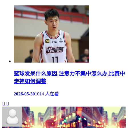
篮球发呆什么原因,注意力不集中怎么办,比赛中
走神如何调整
2026-05-30
1014 人在看