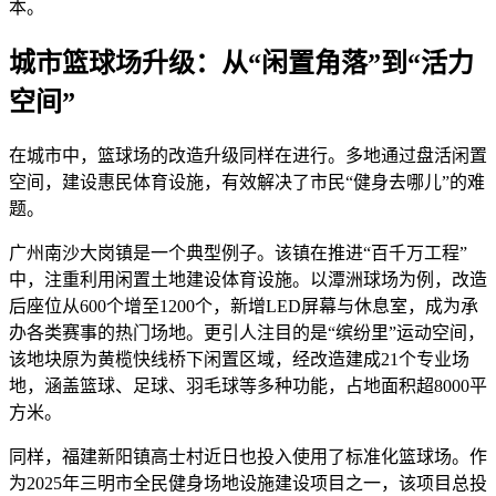
本。
城市篮球场升级：从“闲置角落”到“活力
空间”
在城市中，篮球场的改造升级同样在进行。多地通过盘活闲置
空间，建设惠民体育设施，有效解决了市民“健身去哪儿”的难
题。
广州南沙大岗镇是一个典型例子。该镇在推进“百千万工程”
中，注重利用闲置土地建设体育设施。以潭洲球场为例，改造
后座位从600个增至1200个，新增LED屏幕与休息室，成为承
办各类赛事的热门场地。更引人注目的是“缤纷里”运动空间，
该地块原为黄榄快线桥下闲置区域，经改造建成21个专业场
地，涵盖篮球、足球、羽毛球等多种功能，占地面积超8000平
方米。
同样，福建新阳镇高士村近日也投入使用了标准化篮球场。作
为2025年三明市全民健身场地设施建设项目之一，该项目总投