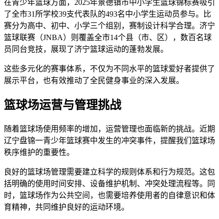
在青少年篮球方面，2025年景德镇市中小学生篮球锦标赛吸引
了全市31所学校39支代表队的493名中小学生运动员参与。比
赛分为高中、初中、小学三个组别，赛制设计科学合理。济宁
篮球联赛（JNBA）则覆盖全市14个县（市、区），数百名球
员同台竞技，展现了济宁篮球运动的蓬勃发展。
这些多元化的赛事体系，不仅为不同水平的篮球爱好者提供了
展示平台，也有效推动了全民健身事业的深入发展。
篮球场运营与管理挑战
随着篮球场使用频率的增加，运营管理也面临新的挑战。近期
辽宁盘锦一青少年篮球赛中发生的冲突事件，提醒我们篮球场
秩序维护的重要性。
良好的篮球场管理需要建立科学的规则体系和行为规范。这包
括明确的使用时间安排、设备维护机制、冲突处理流程等。同
时，篮球场作为公共空间，也需要培养使用者的自律意识和体
育精神，共同维护良好的运动环境。