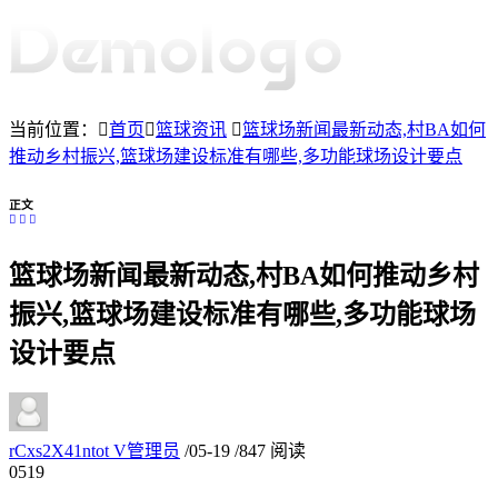
当前位置：
首页
篮球资讯
篮球场新闻最新动态,村BA如何
推动乡村振兴,篮球场建设标准有哪些,多功能球场设计要点
正文
篮球场新闻最新动态,村BA如何推动乡村
振兴,篮球场建设标准有哪些,多功能球场
设计要点
rCxs2X41ntot
V
管理员
/
05-19
/
847 阅读
05
19