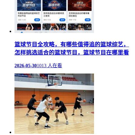
篮球节目全攻略，有哪些值得追的篮球综艺，
怎样挑选适合的篮球节目，篮球节目在哪里看
2026-05-30
1013 人在看