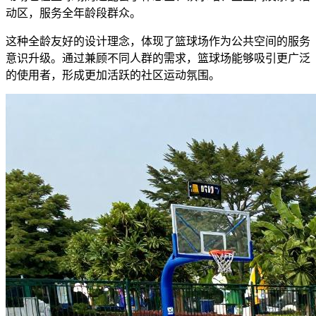
动区，服务全年龄段群众。
这种全龄友好的设计理念，体现了篮球场作为公共空间的服务
意识升级。通过兼顾不同人群的需求，篮球场能够吸引更广泛
的使用者，形成更加活跃的社区运动氛围。