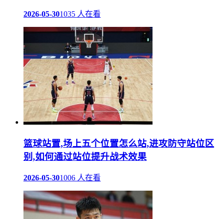
2026-05-30
1035 人在看
篮球站置,场上五个位置怎么站,进攻防守站位区
别,如何通过站位提升战术效果
2026-05-30
1006 人在看