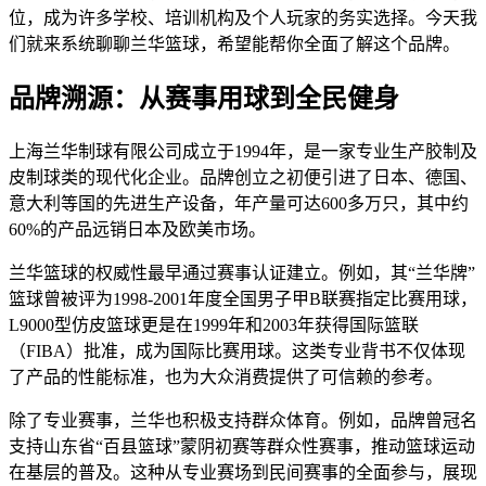
位，成为许多学校、培训机构及个人玩家的务实选择。今天我
们就来系统聊聊兰华篮球，希望能帮你全面了解这个品牌。
品牌溯源：从赛事用球到全民健身
上海兰华制球有限公司成立于1994年，是一家专业生产胶制及
皮制球类的现代化企业。品牌创立之初便引进了日本、德国、
意大利等国的先进生产设备，年产量可达600多万只，其中约
60%的产品远销日本及欧美市场。
兰华篮球的权威性最早通过赛事认证建立。例如，其“兰华牌”
篮球曾被评为1998-2001年度全国男子甲B联赛指定比赛用球，
L9000型仿皮篮球更是在1999年和2003年获得国际篮联
（FIBA）批准，成为国际比赛用球。这类专业背书不仅体现
了产品的性能标准，也为大众消费提供了可信赖的参考。
除了专业赛事，兰华也积极支持群众体育。例如，品牌曾冠名
支持山东省“百县篮球”蒙阴初赛等群众性赛事，推动篮球运动
在基层的普及。这种从专业赛场到民间赛事的全面参与，展现