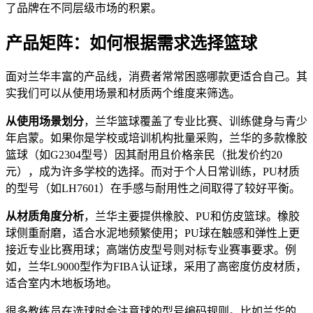
了品牌在不同层级市场的积累。
产品矩阵：如何根据需求选择篮球
面对兰华丰富的产品线，消费者常常困惑哪款更适合自己。其
实我们可以从使用场景和材质两个维度来筛选。
从使用场景划分
，兰华篮球覆盖了专业比赛、训练健身与青少
年启蒙。如果你是学校或培训机构批量采购，兰华的多款橡胶
篮球（如G2304型号）因其耐用且价格亲民（批发价约20
元），成为许多学校的选择。而对于个人日常训练，PU材质
的型号（如LH7601）在手感与耐用性之间取得了较好平衡。
从材质角度分析
，兰华主要提供橡胶、PU和仿皮篮球。橡胶
球侧重耐磨，适合水泥地频繁使用；PU球在触感和弹性上更
接近专业比赛用球；高端仿皮型号则对标专业赛事要求。例
如，兰华L9000型作为FIBA认证球，采用了高密度仿皮材质，
适合室内木地板场地。
很多教练员在选球时会注意球的型号编码规则。比如兰华的