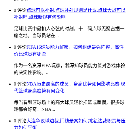
0 评论
点球可以补射,点球补射规则是什么,点球大战可以
补射吗,点球新规有何影响
足球比赛中最扣人心弦的时刻，十二码点球无疑占据一
席之地。当球员站在...
0 评论
FIFA16球员能力解密，如何组建最强阵容，高性
价比球员有哪些
作为一名资深FIFA玩家，我深知球员能力值对游戏体验
的决定性影响。...
0 评论
NBA历史最高的球员，身高优势如何影响比赛,现
代篮球身高趋势有何变化
每当看到篮球场上的高大球员轻松扣篮或盖帽，很多球
迷都会好奇：NBA...
0 评论
大连争议球边裁,门线悬案如何判定,边裁职责与压
力如何平衡