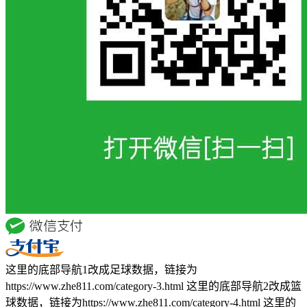
这里的底部导航1改成足球数据，链接为
https://www.zhe811.com/category-3.html 这里的底部导航2改成篮
球数据，链接为https://www.zhe811.com/category-4.html 这里的