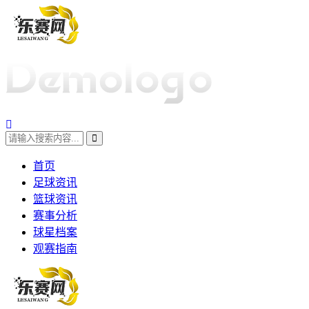
首页
足球资讯
篮球资讯
赛事分析
球星档案
观赛指南