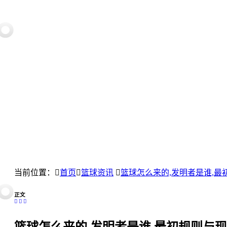
当前位置：
首页
篮球资讯
篮球怎么来的,发明者是谁,最
正文
篮球怎么来的,发明者是谁,最初规则与