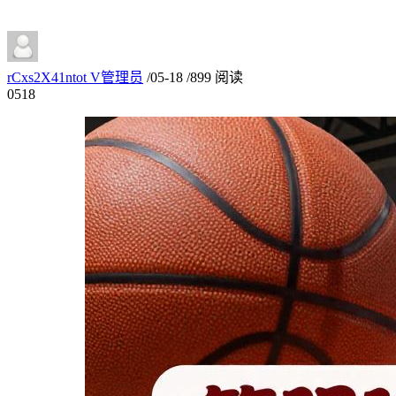
rCxs2X41ntot
V
管理员
/
05-18
/
899 阅读
05
18