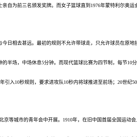
士亲自为前三名颁发奖牌。而女子篮球直到1976年蒙特利尔奥运
与今日相去甚远。最初的规则不允许带球走，只允许球员在原地接球后
钟的半场，中场休息5分钟。而现代篮球比赛为四节制，每节10分
。
6年引入10秒规则，要求进攻队10秒内将球推进至前场；20世纪
、北京等城市的青年会中开展。1910年，在旧中国首届全国运动会