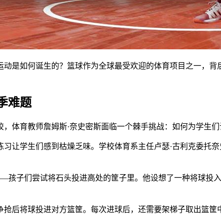
运动是如何诞生的？篮球作为全球最受欢迎的体育项目之一，背
季难题
学校，体育教师詹姆斯·奈史密斯面临一个棘手挑战：如何为学生
练习让学生们感到枯燥乏味。学校体育系主任卢瑟·古利克委托
中获得灵感——孩子们尝试将石头投进高处的筐子里。他设想了一种将
争抢后将球投进对方篮筐。每次进球后，还需要架梯子取出篮筐