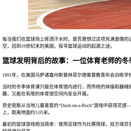
每当我们在篮球场上挥洒汗水时，是否曾想过这项充满激情的
空，回到19世纪末的美国，探寻篮球运动的起源之谜。
篮球发明背后的故事：一位体育老师的冬
1891年，在美国马萨诸塞州斯普林菲尔德基督教青年会训练
当时的冬季体育课只能在体育馆内进行，而传统的体操和器械
趣，又能在有限的体育馆空间内安全开展。
奈史密斯从当地儿童喜爱的“Duck-on-a-Rock”游戏
上，距离地面约3.05米。
最初的篮球游戏相当简单：使用足球作为比赛用球，双方球员