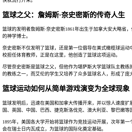
快就流行开来。
篮球之父：詹姆斯·奈史密斯的传奇人生
篮球的发明者詹姆斯·奈史密斯1861年出生于加拿大安大略
的神学博士。
奈史密斯不仅发明了篮球，还是第一位倡导在美式橄榄球运动中
校担任体育教师，正是在这里，他创造了篮球这项运动。
尽管奈史密斯是篮球之父，但他作为堪萨斯大学篮球队主教练的
的教练之一，而艾伦的学生又培养了众多篮球名人，形成了庞
篮球运动如何从简单游戏演变为全球现象
篮球发明后，迅速在美国和加拿大传播开来，并以惊人速度扩展
国、英国、中国、巴西、捷克斯洛伐克、澳大利亚、黎巴嫩等
1895年，美国各大学开始将篮球作为竞技运动开展，次年第一
会在瑞士日内瓦成立，为篮球的国际化奠定基础。