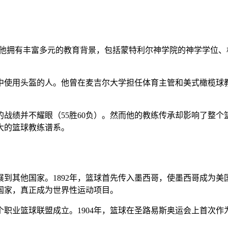
省，他拥有丰富多元的教育背景，包括蒙特利尔神学院的神学学位
使用头盔的人。他曾在麦吉尔大学担任体育主管和美式橄榄球教
战绩并不耀眼（55胜60负）。然而他的教练传承却影响了整个
大的篮球教练谱系。
到其他国家。1892年，篮球首先传入墨西哥，使墨西哥成为
国家，真正成为世界性运动项目。
个职业篮球联盟成立。1904年，篮球在圣路易斯奥运会上首次作