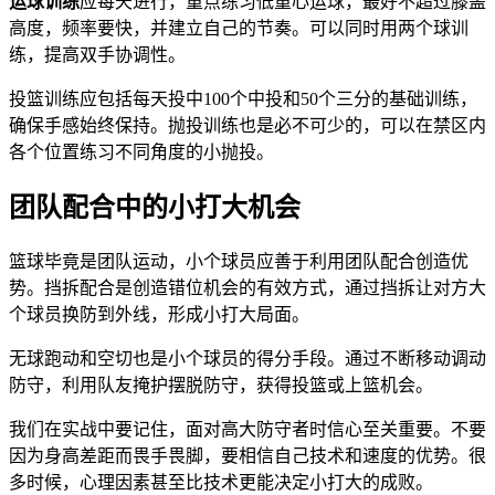
运球训练
应每天进行，重点练习低重心运球，最好不超过膝盖
高度，频率要快，并建立自己的节奏。可以同时用两个球训
练，提高双手协调性。
投篮训练应包括每天投中100个中投和50个三分的基础训练，
确保手感始终保持。抛投训练也是必不可少的，可以在禁区内
各个位置练习不同角度的小抛投。
团队配合中的小打大机会
篮球毕竟是团队运动，小个球员应善于利用团队配合创造优
势。挡拆配合是创造错位机会的有效方式，通过挡拆让对方大
个球员换防到外线，形成小打大局面。
无球跑动和空切也是小个球员的得分手段。通过不断移动调动
防守，利用队友掩护摆脱防守，获得投篮或上篮机会。
我们在实战中要记住，面对高大防守者时信心至关重要。不要
因为身高差距而畏手畏脚，要相信自己技术和速度的优势。很
多时候，心理因素甚至比技术更能决定小打大的成败。