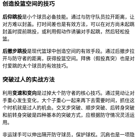
创造投篮空间的技巧
后仰跳投
是小个球员必备技能。通过与防守队员拉开距离，让
对方难以封盖。打时间差也是有效方法，可以在对方尚未起跳
封盖时提前跳投，或利用假动作诱骗对手起跳，然后轻松投
篮。
后撤步跳投
是现代篮球中创造空间的有效手段。通过后撤步拉
开与防守者的距离，获得投篮空间。拜佛（假投真突）也是对
付爱跳的大个球员的有效技巧。
突破过人的实战方法
利用
变速和变向
是过掉大个防守者的核心技巧。通过晃动让对
手重心发生变化，大个子重心一起来再下去需要时间，抓住这
个时机就是过人的机会。交叉步突破、顺步突破、后转身突破
和前转身突破是四种基本的突破方式，应根据防守情况灵活运
用。
非运球手可以伸出隔开防守球员，保护球权。沉肩也是一项隐