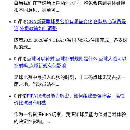
每当我们在篮球场上挥洒汗水时，难免会遇到身体碰撞
和不同意见，甚至可...
0 评论
CBA新赛季球员名单有哪些变化,各队核心球员是
谁,外援政策如何调整
随着2025-2026赛季CBA联赛国内球员注册完成，各支球
队的球...
0 评论
点球可以补射,点球补射规则是什么,点球大战可以
补射吗,点球新规有何影响
足球比赛中最扣人心弦的时刻，十二码点球无疑占据一
席之地。当球员站在...
0 评论
FIFA16球员能力解密，如何组建最强阵容，高性
价比球员有哪些
作为一名资深FIFA玩家，我深知球员能力值对游戏体验
的决定性影响。...