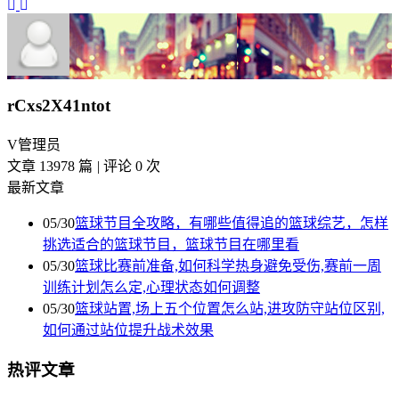
rCxs2X41ntot
V
管理员
文章 13978 篇
|
评论 0 次
最新文章
05/30
篮球节目全攻略，有哪些值得追的篮球综艺，怎样
挑选适合的篮球节目，篮球节目在哪里看
05/30
篮球比赛前准备,如何科学热身避免受伤,赛前一周
训练计划怎么定,心理状态如何调整
05/30
篮球站置,场上五个位置怎么站,进攻防守站位区别,
如何通过站位提升战术效果
热评文章