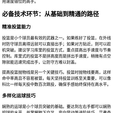
用速度错位的高手。
必备技术环节：从基础到精通的路径
精准投篮能力
投篮是小个球员最有效的武器之一。如果练好了投篮，在外线
时防守球员离得远就可以直接出手；如果对方贴近，则可以趁
机突破。建议学习库里的投篮方式，重点提高出手速度与节奏
控制。库里式的投篮不是拼高度而是拼出手速度，稍微有点空
隙就能迅速完成出手，让防守方难以封盖。
提高投篮抛物线是另一个关键技巧。投篮时抛物线要高，这样
命中率高且不容易被冒。每天坚持投篮训练至关重要，可以像
科比一样每天投中数百次跳投，确保手感始终保持在高水平。
多样化运球技巧
娴熟的运球是小个球员突破的基础。要达到左右手都可以娴熟
控球的水平，并掌握胯下交叉、变向晃动等进阶技巧。艾弗森