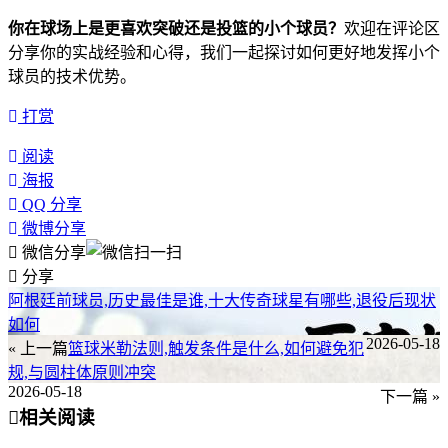
你在球场上是更喜欢突破还是投篮的小个球员？
欢迎在评论区
分享你的实战经验和心得，我们一起探讨如何更好地发挥小个
球员的技术优势。
打赏
阅读
海报
QQ 分享
微博分享
微信分享
分享
阿根廷前球员,历史最佳是谁,十大传奇球星有哪些,退役后现状
如何
2026-05-18
« 上一篇
篮球米勒法则,触发条件是什么,如何避免犯
规,与圆柱体原则冲突
2026-05-18
下一篇 »
相关阅读