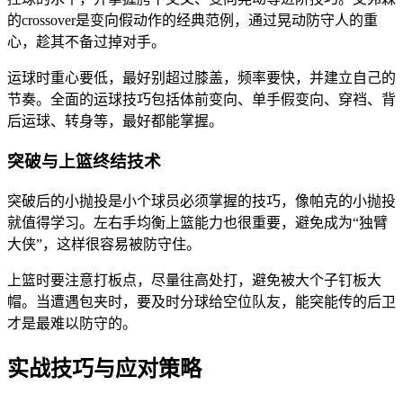
的crossover是变向假动作的经典范例，通过晃动防守人的重
心，趁其不备过掉对手。
运球时重心要低，最好别超过膝盖，频率要快，并建立自己的
节奏。全面的运球技巧包括体前变向、单手假变向、穿裆、背
后运球、转身等，最好都能掌握。
突破与上篮终结技术
突破后的小抛投是小个球员必须掌握的技巧，像帕克的小抛投
就值得学习。左右手均衡上篮能力也很重要，避免成为“独臂
大侠”，这样很容易被防守住。
上篮时要注意打板点，尽量往高处打，避免被大个子钉板大
帽。当遭遇包夹时，要及时分球给空位队友，能突能传的后卫
才是最难以防守的。
实战技巧与应对策略