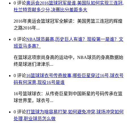
0 评论
奥运会2016篮球冠军是谁,美国队如何实现三连冠,
杜兰特贡献多少分,决赛比分差距多大
2016年奥运会篮球冠军全解读：美国男篮三连冠的辉煌
之路2016年...
0 评论
NBA球员最高,历史巨人有谁？现役第一是谁？文
班亚马多高？
在篮球这项崇尚身高的运动中，NBA球员的身高数据始
终是球迷们津津乐...
0 评论
16篮球球衣号传奇故事,哪些巨星穿过16号,球衣号
码有何深意,现役16号是谁
16号篮球球衣：从传奇巨星到中国新星的号码传承在篮
球世界里，球衣号...
0 评论
打篮球为啥容易打架,如何避免冲突,球场冲突如何
处理,职业球员怎么做