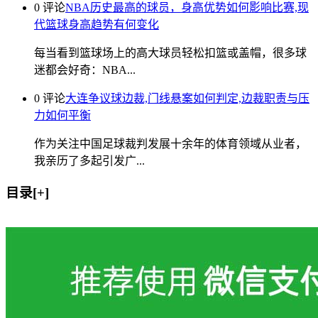
0 评论
NBA历史最高的球员，身高优势如何影响比赛,现
代篮球身高趋势有何变化
每当看到篮球场上的高大球员轻松扣篮或盖帽，很多球
迷都会好奇：NBA...
0 评论
大连争议球边裁,门线悬案如何判定,边裁职责与压
力如何平衡
作为关注中国足球裁判发展十余年的体育领域从业者，
我亲历了多起引发广...
目录[+]