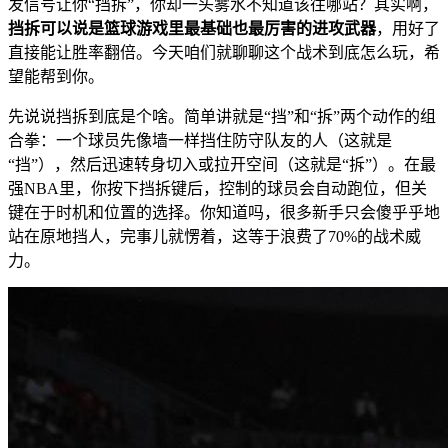
发信号让你“挡拆”，你却一头雾水不知道该往哪站？其实啊，
挡拆可以说是篮球游戏里最基础也最厉害的进攻武器
，用好了
直接能让胜率翻倍。今天咱们就聊聊这个战术到底怎么玩，希
望能帮到你。
先说说挡拆到底是个啥。简单讲就是“挡”和“拆”两个动作的组
合拳：一个球员先像墙一样挡住防守队友的人（这就是
“挡”），然后迅速转身切入或拉开空间（这就是“拆”）。在最
强NBA里，你按下挡拆键后，控制的球员会自动跑位，但关
键在于时机和位置的选择。你知道吗，很多新手只会傻乎乎地
站在原地挡人，完事儿就愣着，这等于浪费了70%的战术威
力。