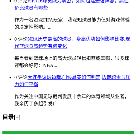
0 评论
FIFA16球员能力解密，如何组建最强阵容，高性
价比球员有哪些
作为一名资深FIFA玩家，我深知球员能力值对游戏体验
的决定性影响。...
0 评论
NBA历史最高的球员，身高优势如何影响比赛,现
代篮球身高趋势有何变化
每当看到篮球场上的高大球员轻松扣篮或盖帽，很多球
迷都会好奇：NBA...
0 评论
大连争议球边裁,门线悬案如何判定,边裁职责与压
力如何平衡
作为关注中国足球裁判发展十余年的体育领域从业者，
我亲历了多起引发广...
目录[+]