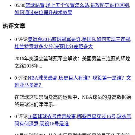
05/30
篮球站置,场上五个位置怎么站,进攻防守站位区别,
如何通过站位提升战术效果
热评文章
0 评论
奥运会2016篮球冠军是谁,美国队如何实现三连冠,
杜兰特贡献多少分,决赛比分差距多大
2016年奥运会篮球冠军全解读：美国男篮三连冠的辉煌
之路2016年...
0 评论
NBA球员最高,历史巨人有谁？现役第一是谁？文
班亚马多高？
在篮球这项崇尚身高的运动中，NBA球员的身高数据始
终是球迷们津津乐...
0 评论
16篮球球衣号传奇故事,哪些巨星穿过16号,球衣号
码有何深意,现役16号是谁