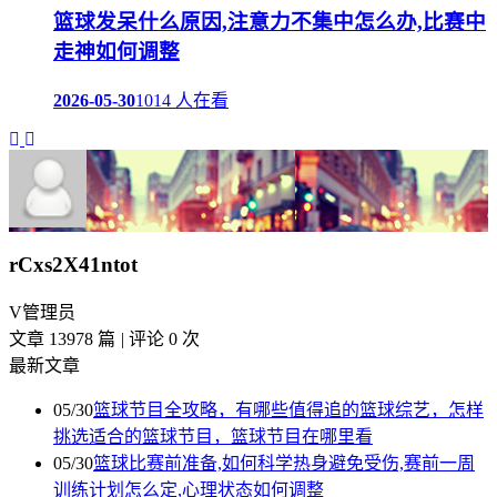
篮球发呆什么原因,注意力不集中怎么办,比赛中
走神如何调整
2026-05-30
1014 人在看
rCxs2X41ntot
V
管理员
文章 13978 篇
|
评论 0 次
最新文章
05/30
篮球节目全攻略，有哪些值得追的篮球综艺，怎样
挑选适合的篮球节目，篮球节目在哪里看
05/30
篮球比赛前准备,如何科学热身避免受伤,赛前一周
训练计划怎么定,心理状态如何调整