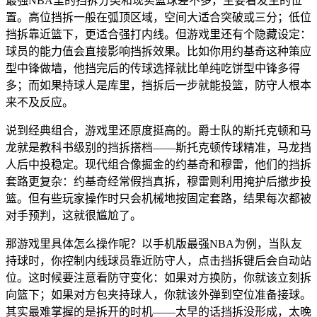
最强NBA里的挡拆分类和现实篮球差不多，主要看发生的位
置。高位挡拆一般在弧顶区域，空间大适合突破或三分；低位
挡拆靠近篮下，更适合强打内线。但游戏里还有个隐藏设定：
球员的能力值会直接影响挡拆效果。比如你用约基奇这种策应
型中锋做墙，他挡完后的传球选择就比单纯吃饼型中锋多得
多；而如果持球人是库里，挡拆后一步就能投篮，防守人根本
来不及反应。
说到经典组合，游戏里还原度挺高的。爵士队的斯托克顿和马
龙就是教科书级别的挡拆搭档——斯托克顿传球精准，马龙挡
人后中投稳定。现代组合像掘金的约基奇和穆雷，他们的挡拆
套路更复杂：约基奇经常假挡真拆，穆雷则利用掩护后撤步投
篮。但有些玩家操作时只会机械地按固定套路，结果每次都被
对手预判，这就很尴尬了。
那游戏里具体怎么操作呢？以手机版最强NBA为例，当队友
持球时，你控制内线球员靠近防守人，点击挡拆键后会自动站
位。这时候要注意看防守变化：如果对方换防，你就该立刻拆
向篮下；如果对方包夹持球人，你就该外弹到空位准备接球。
其实最难掌握的是拆开的时机——太早的话挡拆没形成，太晚