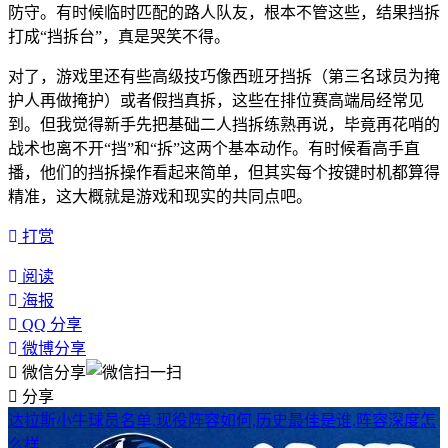
防守。有时候临时匹配的路人队友，根本不管这些，结果挡拆
打成“挡拆台”，真是哭笑不得。
对了，游戏里还有些高级技巧像西班牙挡拆（第三名球员为掩
护人再做掩护）或者假挡真拆，这些在排位赛高端局经常见
到。但我觉得新手先把基础二人挡拆练熟再说，毕竟再花哨的
战术也离不开“挡”和“拆”这两个基本动作。有时候看高手直
播，他们的挡拆操作看起来简单，但其实每个按键时机都算得
精准，这大概就是游戏和现实的共同点吧。
打赏
阅读
海报
QQ 分享
微博分享
微信分享
分享
达拉斯小牛球员名单,现役阵容如何,历史最佳是谁,阵容深度怎
么样