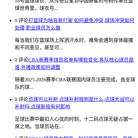
16号篮球球衣：从传奇巨星到中国新星的号码传承在篮
球世界里，球衣号...
0 评论
打篮球为啥容易打架,如何避免冲突,球场冲突如何
处理,职业球员怎么做
每当我们在篮球场上挥洒汗水时，难免会遇到身体碰撞
和不同意见，甚至可...
0 评论
CBA新赛季球员名单有哪些变化,各队核心球员是
谁,外援政策如何调整
随着2025-2026赛季CBA联赛国内球员注册完成，各支球
队的球...
0 评论
点球可以补射,点球补射规则是什么,点球大战可以
补射吗,点球新规有何影响
足球比赛中最扣人心弦的时刻，十二码点球无疑占据一
席之地。当球员站在...