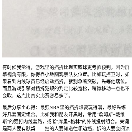
有时候我觉得，游戏里的挡拆比现实篮球更考验预判。因为屏
幕视角有限，你得靠小地图观察队友位置。比如玩控卫时，如
果看到内线球员已经启动挡拆，就别急着突破，先等他落位。
而且游戏引擎对挡拆犯规的判定比较宽松，稍微移动一点也不
会吹，这点比真实比赛容易多了。
最后分享个心得：最强NBA里的挡拆想要玩得溜，最好先练
好几套固定组合。比如我和朋友开黑时，常用“詹姆斯+戴维
斯”的强打内线套路，或者“库里+格林”的外线投射组合。关键
是两人要有默契——挡的人要知道往哪边挡，拆的人要会阅读