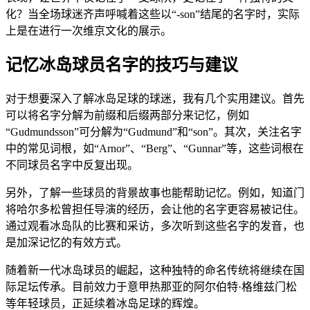
化？当全场球迷齐声呼喊着这些以“-son”结尾的名字时，实际
上是在进行一次维京文化的展示。
记忆冰岛球员名字的技巧与建议
对于想要深入了解冰岛足球的球迷，我有几个实用建议。首先
可以将名字分解为前缀和后缀两部分来记忆，例如
“Gudmundsson”可分解为“Gudmund”和“son”。其次，关注名字
中的常见词根，如“Arnor”、“Berg”、“Gunnar”等，这些词根在
不同球员名字中反复出现。
另外，了解一些球员的背景故事也能帮助记忆。例如，知道门
将哈尔多松曾担任导演的经历，会让他的名字更容易被记住。
通过观看冰岛队的比赛和采访，多次听到这些名字的发音，也
是加深记忆的有效方式。
随着新一代冰岛球员的崛起，这种独特的命名传统将继续在国
际足坛传承。目前效力于意甲热那亚的阿尔伯特·格维兹门松
等年轻球员，正延续着冰岛足球的辉煌。