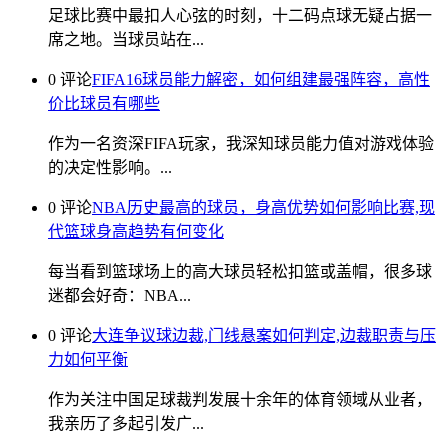
足球比赛中最扣人心弦的时刻，十二码点球无疑占据一
席之地。当球员站在...
0 评论
FIFA16球员能力解密，如何组建最强阵容，高性
价比球员有哪些
作为一名资深FIFA玩家，我深知球员能力值对游戏体验
的决定性影响。...
0 评论
NBA历史最高的球员，身高优势如何影响比赛,现
代篮球身高趋势有何变化
每当看到篮球场上的高大球员轻松扣篮或盖帽，很多球
迷都会好奇：NBA...
0 评论
大连争议球边裁,门线悬案如何判定,边裁职责与压
力如何平衡
作为关注中国足球裁判发展十余年的体育领域从业者，
我亲历了多起引发广...