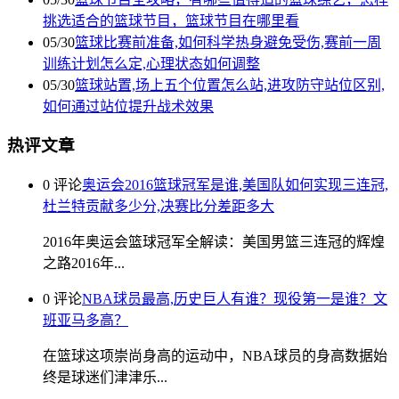
挑选适合的篮球节目，篮球节目在哪里看
05/30
篮球比赛前准备,如何科学热身避免受伤,赛前一周
训练计划怎么定,心理状态如何调整
05/30
篮球站置,场上五个位置怎么站,进攻防守站位区别,
如何通过站位提升战术效果
热评文章
0 评论
奥运会2016篮球冠军是谁,美国队如何实现三连冠,
杜兰特贡献多少分,决赛比分差距多大
2016年奥运会篮球冠军全解读：美国男篮三连冠的辉煌
之路2016年...
0 评论
NBA球员最高,历史巨人有谁？现役第一是谁？文
班亚马多高？
在篮球这项崇尚身高的运动中，NBA球员的身高数据始
终是球迷们津津乐...