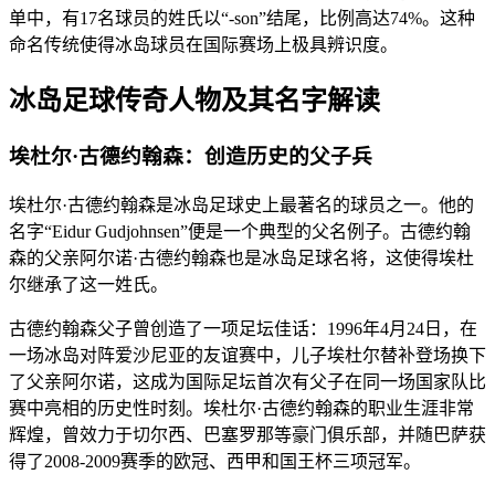
单中，有17名球员的姓氏以“-son”结尾，比例高达74%。这种
命名传统使得冰岛球员在国际赛场上极具辨识度。
冰岛足球传奇人物及其名字解读
埃杜尔·古德约翰森：创造历史的父子兵
埃杜尔·古德约翰森是冰岛足球史上最著名的球员之一。他的
名字“Eidur Gudjohnsen”便是一个典型的父名例子。古德约翰
森的父亲阿尔诺·古德约翰森也是冰岛足球名将，这使得埃杜
尔继承了这一姓氏。
古德约翰森父子曾创造了一项足坛佳话：1996年4月24日，在
一场冰岛对阵爱沙尼亚的友谊赛中，儿子埃杜尔替补登场换下
了父亲阿尔诺，这成为国际足坛首次有父子在同一场国家队比
赛中亮相的历史性时刻。埃杜尔·古德约翰森的职业生涯非常
辉煌，曾效力于切尔西、巴塞罗那等豪门俱乐部，并随巴萨获
得了2008-2009赛季的欧冠、西甲和国王杯三项冠军。