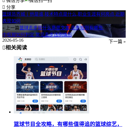
微信分享
分享
篮球员齐城丨他是谁,技术特点是什么,职业生涯有何亮点,近期
表现如何
2026-05-16
« 上一篇
篮球走步是什么意思文案,走步规则有哪些,
中枢脚如何判定,常见走步违例情形
2026-05-16
下一篇 »
相关阅读
篮球节目全攻略，有哪些值得追的篮球综艺，