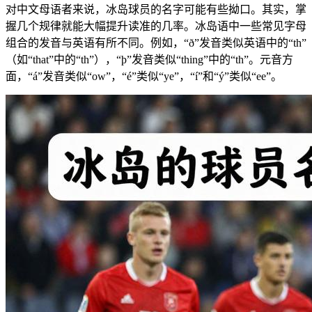
对中文母语者来说，冰岛球员的名字可能有些拗口。其实，掌
握几个规律就能大幅提升读准的几率。冰岛语中一些常见字母
组合的发音与英语有所不同。例如，“ð”发音类似英语中的“th”
（如“that”中的“th”），“þ”发音类似“thing”中的“th”。元音方
面，“á”发音类似“ow”，“é”类似“ye”，“í”和“ý”类似“ee”。