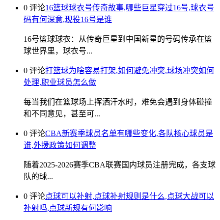
0 评论
16篮球球衣号传奇故事,哪些巨星穿过16号,球衣号
码有何深意,现役16号是谁
16号篮球球衣：从传奇巨星到中国新星的号码传承在篮
球世界里，球衣号...
0 评论
打篮球为啥容易打架,如何避免冲突,球场冲突如何
处理,职业球员怎么做
每当我们在篮球场上挥洒汗水时，难免会遇到身体碰撞
和不同意见，甚至可...
0 评论
CBA新赛季球员名单有哪些变化,各队核心球员是
谁,外援政策如何调整
随着2025-2026赛季CBA联赛国内球员注册完成，各支球
队的球...
0 评论
点球可以补射,点球补射规则是什么,点球大战可以
补射吗,点球新规有何影响