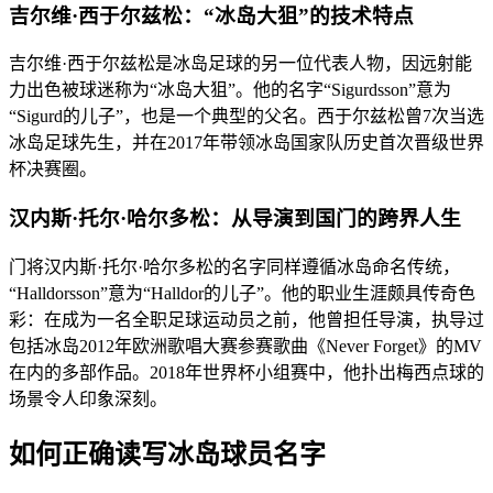
吉尔维·西于尔兹松：“冰岛大狙”的技术特点
吉尔维·西于尔兹松是冰岛足球的另一位代表人物，因远射能
力出色被球迷称为“冰岛大狙”。他的名字“Sigurdsson”意为
“Sigurd的儿子”，也是一个典型的父名。西于尔兹松曾7次当选
冰岛足球先生，并在2017年带领冰岛国家队历史首次晋级世界
杯决赛圈。
汉内斯·托尔·哈尔多松：从导演到国门的跨界人生
门将汉内斯·托尔·哈尔多松的名字同样遵循冰岛命名传统，
“Halldorsson”意为“Halldor的儿子”。他的职业生涯颇具传奇色
彩：在成为一名全职足球运动员之前，他曾担任导演，执导过
包括冰岛2012年欧洲歌唱大赛参赛歌曲《Never Forget》的MV
在内的多部作品。2018年世界杯小组赛中，他扑出梅西点球的
场景令人印象深刻。
如何正确读写冰岛球员名字