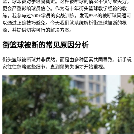
篮，球却被对手轻易掏走。这种被断球的情况不仅导致失分，
更会严重影响球员信心。作为有十年街头篮球教学经验的教
练，我参与过300+学员的实战训练，发现85%的被断球问题可
以通过正确技巧避免。今天我们就系统解析街篮球被断的根
源，并提供切实可行的解决方案。
街篮球被断的常见原因分析
街头篮球被断球并非偶然，而是由多种因素共同导致。新手玩
家往往忽略这些细节，直到频繁失误才开始重视。