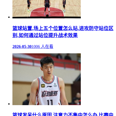
篮球站置,场上五个位置怎么站,进攻防守站位区
别,如何通过站位提升战术效果
2026-05-30
1006 人在看
篮球发呆什么原因,注意力不集中怎么办,比赛中