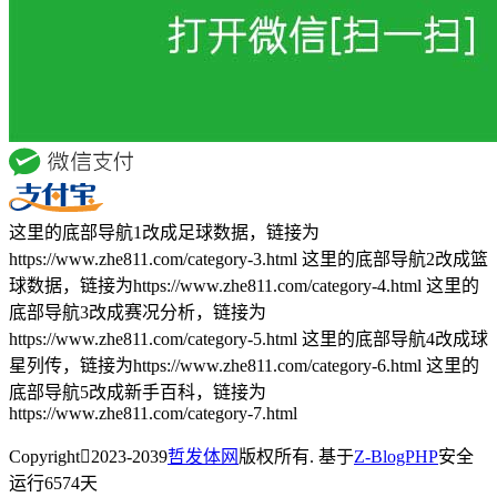
这里的底部导航1改成足球数据，链接为
https://www.zhe811.com/category-3.html 这里的底部导航2改成篮
球数据，链接为https://www.zhe811.com/category-4.html 这里的
底部导航3改成赛况分析，链接为
https://www.zhe811.com/category-5.html 这里的底部导航4改成球
星列传，链接为https://www.zhe811.com/category-6.html 这里的
底部导航5改成新手百科，链接为
https://www.zhe811.com/category-7.html
Copyright
2023-2039
哲发体网
版权所有. 基于
Z-BlogPHP
安全
运行
6574
天