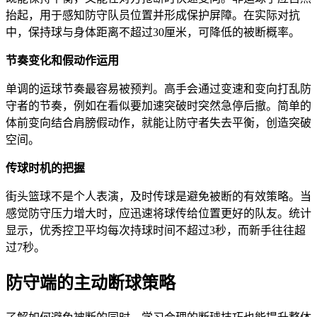
抬起，用于感知防守队员位置并形成保护屏障。在实际对抗
中，保持球与身体距离不超过30厘米，可降低的被断概率。
节奏变化和假动作运用
单调的运球节奏最容易被预判。高手会通过变速和变向打乱防
守者的节奏，例如在看似要加速突破时突然急停后撤。简单的
体前变向结合肩膀假动作，就能让防守者失去平衡，创造突破
空间。
传球时机的把握
街头篮球不是个人表演，及时传球是避免被断的有效策略。当
感觉防守压力增大时，应迅速将球传给位置更好的队友。统计
显示，优秀控卫平均每次持球时间不超过3秒，而新手往往超
过7秒。
防守端的主动断球策略