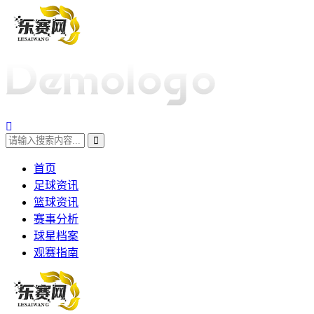
首页
足球资讯
篮球资讯
赛事分析
球星档案
观赛指南