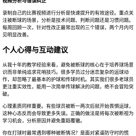
视频分析与错误纠正
录制自己的比赛视频进行分析是快速提升的有效途径。重点关
注被断球的场景，分析是技术问题、判断问题还是习惯问题。
每周回顾一次，针对性改正最常出现的三个错误，两个月内可
见明显改善。
个人心得与互动建议
从我十年的教学经验来看，避免被断球的核心在于培养球场意
识而非单纯追求花哨技巧。很多学员过分迷恋复杂的运球动
作，却忽略了最基本的护球和传球时机。其实我们很多老球员
更注重实效性，能用一次简单传球解决的问题，绝不会冒险突
破。
心理素质同样重要。有些球员被断一两次后就开始畏惧运球，
这种心态反而会导致更多失误。正确的做法是将每次被断视为
学习机会，分析原因并避免重蹈覆辙。
你在打球时最常遇到哪种被断情况？是面对紧逼防守时的慌