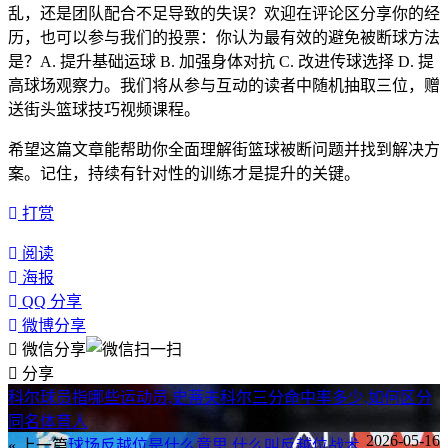
乱，还是团队配合不足导致的失误？欢迎在评论区分享你的经
历，也可以参与我们的投票：你认为最有效的避免被断球方法
是？A. 提升基础运球 B. 加强身体对抗 C. 改进传球选择 D. 提
高球场观察力。我们将从参与互动的读者中随机抽取三位，赠
送街头篮球技巧视频课程。
希望这篇文章能帮助你全面理解街篮球被断问题并找到解决方
案。记住，持续有针对性的训练才是提升的关键。
打赏
阅读
海报
QQ 分享
微博分享
微信分享
分享
科尔球员指哪些运动员,史蒂夫科尔三分命中率多少,如何区分
同名体育人
2026-05-16
« 上一篇
球场反越位是什么意思,什么叫反越位战术,