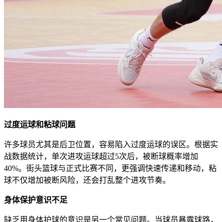
过度运球和粘球问题
许多球员尤其是后卫位置，容易陷入过度运球的误区。根据实
战数据统计，单次进攻运球超过5次后，被断球概率增加
40%。街头篮球与正式比赛不同，更强调快速传递和移动，粘
球不仅增加被断风险，还会打乱整个进攻节奏。
身体保护意识不足
缺乏用身体护球的意识是另一个常见问题。当球员暴露球路，