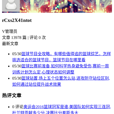
rCxs2X41ntot
V
管理员
文章 13978 篇
|
评论 0 次
最新文章
05/30
篮球节目全攻略，有哪些值得追的篮球综艺，怎样
挑选适合的篮球节目，篮球节目在哪里看
05/30
篮球比赛前准备,如何科学热身避免受伤,赛前一周
训练计划怎么定,心理状态如何调整
05/30
篮球站置,场上五个位置怎么站,进攻防守站位区别,
如何通过站位提升战术效果
热评文章
0 评论
奥运会2016篮球冠军是谁,美国队如何实现三连冠,
杜兰特贡献多少分,决赛比分差距多大