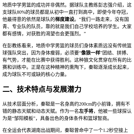
地质中学男篮的成功并非偶然。据球队主教练彭志强介绍，这
支球队80%的球员都是从初中一直打到高中，即使今年夺冠，
他最得意的依然是球队的
梯度建设
。“我们一路走来，没有国
青、专业队的队员，靠的就是我们自己学校培养的学生。大家
都有感情，对获胜的渴望也会更强烈。”
在彭教练看来，地质中学男篮的球员们身体素质远没有传统篮
球强队突出，因为身体瘦弱，必须要“
像狼一样
”团结、拼搏、
有气势，才能在比赛中获得胜利。这种狼文化贯穿在所有的比
赛和训练中。正是在这种精神的熏陶下，秦聪逐渐成长起来，
成为球队不可或缺的核心力量。
二、技术特点与发展潜力
从技术层面分析，秦聪是一名身高约200cm的小前锋，拥有不
错的静态天赋和动态天赋。作为一名
左手将
，他被一些球探认
为是“邹阳模板”，具备出色的身体条件和篮球智商。
在全运会代表湖南出战期间，秦聪曾命中了一个1.2秒空接上