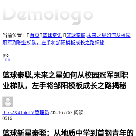
当前位置：
首页
篮球资讯
篮球秦聪,未来之星如何从校园
冠军到职业梯队，左手将邹阳模板成长之路揭秘
正文
篮球秦聪,未来之星如何从校园冠军到职
业梯队，左手将邹阳模板成长之路揭秘
rCxs2X41ntot
V
管理员
/
05-16
/
767 阅读
05
16
篮球新星秦聪：从地质中学到首钢青年的