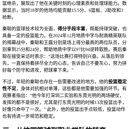
篮绝杀，展现出了他在关键时刻的心理素质和处理球能力。数
据显示，当时18岁的他场均能贡献15.5分、6篮板、2助攻和3
抢断。
秦聪的篮球技术较为全面，
得分手段丰富
，既能持球突破，也
具备一定的投篮能力。在2024年12月地质中学与耐高精英联队
的揭幕战中，秦聪和王磊分别是场上得分最高的两位队员，分
别拿到25分和24分，帮助地质中学以97比94逆转取胜。赛后秦
聪在接受采访时表示：“这场比赛打得特别兴奋。从落后到领
先，一直保持着拼尽全力的心态，告诉自己不要灰心，努力拼
好每个防守和进攻，把球拿下来。”
不过，年轻的秦聪也存在一些需要改进的地方。他的
投篮稳定
性不足
，身体对抗相对单薄，这些都是他需要加强的环节。有
观察者指出：“他今年打深圳二实验和东莞光明的两场硬仗，
发挥的都不是很好，尤其是打东莞光明的时候13次投篮出手，
好像只命中了一次。” 此外，他的投篮出手点较低，投篮动作
也有待进一步规范和稳定。