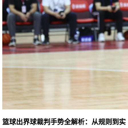
篮球出界球裁判手势全解析：从规则到实