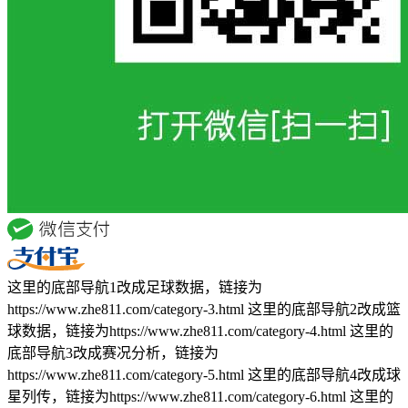
这里的底部导航1改成足球数据，链接为
https://www.zhe811.com/category-3.html 这里的底部导航2改成篮
球数据，链接为https://www.zhe811.com/category-4.html 这里的
底部导航3改成赛况分析，链接为
https://www.zhe811.com/category-5.html 这里的底部导航4改成球
星列传，链接为https://www.zhe811.com/category-6.html 这里的