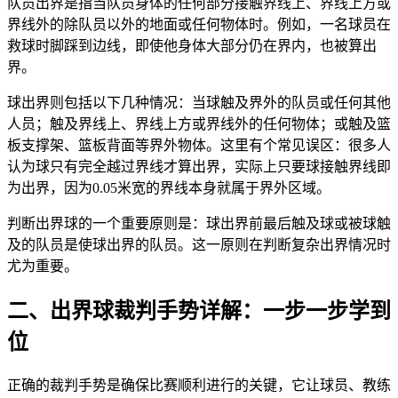
队员出界是指当队员身体的任何部分接触界线上、界线上方或
界线外的除队员以外的地面或任何物体时。例如，一名球员在
救球时脚踩到边线，即使他身体大部分仍在界内，也被算出
界。
球出界则包括以下几种情况：当球触及界外的队员或任何其他
人员；触及界线上、界线上方或界线外的任何物体；或触及篮
板支撑架、篮板背面等界外物体。这里有个常见误区：很多人
认为球只有完全越过界线才算出界，实际上只要球接触界线即
为出界，因为0.05米宽的界线本身就属于界外区域。
判断出界球的一个重要原则是：球出界前最后触及球或被球触
及的队员是使球出界的队员。这一原则在判断复杂出界情况时
尤为重要。
二、出界球裁判手势详解：一步一步学到
位
正确的裁判手势是确保比赛顺利进行的关键，它让球员、教练