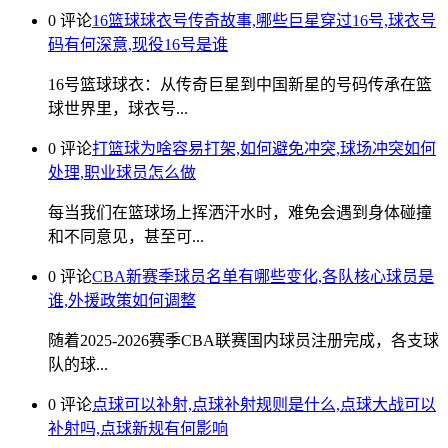
0 评论
16篮球球衣号传奇故事,哪些巨星穿过16号,球衣号
码有何深意,现役16号是谁
16号篮球球衣：从传奇巨星到中国新星的号码传承在篮
球世界里，球衣号...
0 评论
打篮球为啥容易打架,如何避免冲突,球场冲突如何
处理,职业球员怎么做
每当我们在篮球场上挥洒汗水时，难免会遇到身体碰撞
和不同意见，甚至可...
0 评论
CBA新赛季球员名单有哪些变化,各队核心球员是
谁,外援政策如何调整
随着2025-2026赛季CBA联赛国内球员注册完成，各支球
队的球...
0 评论
点球可以补射,点球补射规则是什么,点球大战可以
补射吗,点球新规有何影响