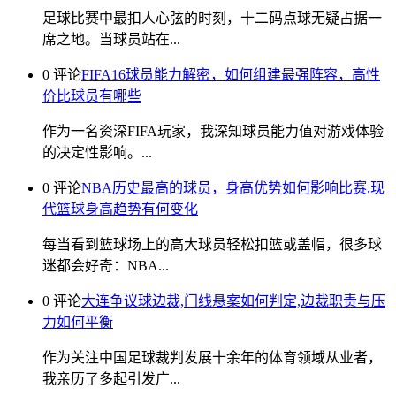
足球比赛中最扣人心弦的时刻，十二码点球无疑占据一
席之地。当球员站在...
0 评论
FIFA16球员能力解密，如何组建最强阵容，高性
价比球员有哪些
作为一名资深FIFA玩家，我深知球员能力值对游戏体验
的决定性影响。...
0 评论
NBA历史最高的球员，身高优势如何影响比赛,现
代篮球身高趋势有何变化
每当看到篮球场上的高大球员轻松扣篮或盖帽，很多球
迷都会好奇：NBA...
0 评论
大连争议球边裁,门线悬案如何判定,边裁职责与压
力如何平衡
作为关注中国足球裁判发展十余年的体育领域从业者，
我亲历了多起引发广...