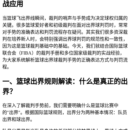
战应用
当篮球飞出界线瞬间，裁判的哨声与手势成为决定球权归属的
关键。很多篮球爱好者和初级裁判在面对出界球判罚时，常常
对手势的准确表达和判罚流程存在疑问。其实我们很多资深裁
判在培养新人时，会特别强调出界球判罚的规范性和一致性，
因为这是篮球裁判基础中的基础。今天，我们就结合国际篮球
联合会（FIBA）的裁判手册和多位国家级裁判的实战经验，
为大家系统解析篮球出界球裁判手势的正确表达方式与判罚流
程。
一、篮球出界规则解读：什么是真正的出
界？
在深入了解裁判手势前，我们需要明确什么是篮球比赛中
的"出界"。根据国际篮球规则，出界分为两种基本情况：队员
出界和球出界。