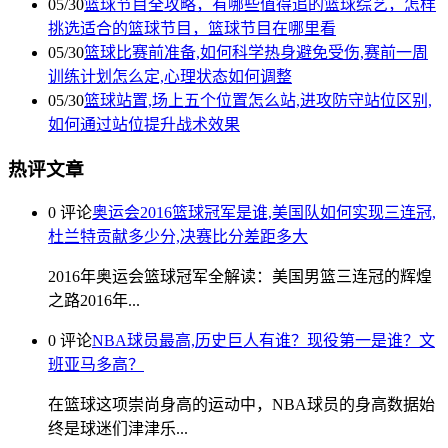
05/30
篮球节目全攻略，有哪些值得追的篮球综艺，怎样
挑选适合的篮球节目，篮球节目在哪里看
05/30
篮球比赛前准备,如何科学热身避免受伤,赛前一周
训练计划怎么定,心理状态如何调整
05/30
篮球站置,场上五个位置怎么站,进攻防守站位区别,
如何通过站位提升战术效果
热评文章
0 评论
奥运会2016篮球冠军是谁,美国队如何实现三连冠,
杜兰特贡献多少分,决赛比分差距多大
2016年奥运会篮球冠军全解读：美国男篮三连冠的辉煌
之路2016年...
0 评论
NBA球员最高,历史巨人有谁？现役第一是谁？文
班亚马多高？
在篮球这项崇尚身高的运动中，NBA球员的身高数据始
终是球迷们津津乐...