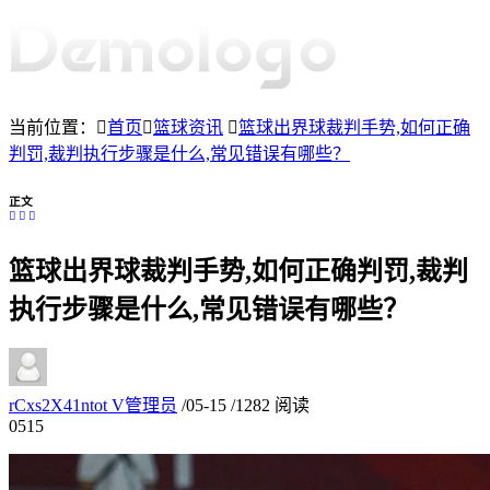
当前位置：
首页
篮球资讯
篮球出界球裁判手势,如何正确
判罚,裁判执行步骤是什么,常见错误有哪些？
正文
篮球出界球裁判手势,如何正确判罚,裁判
执行步骤是什么,常见错误有哪些？
rCxs2X41ntot
V
管理员
/
05-15
/
1282 阅读
05
15