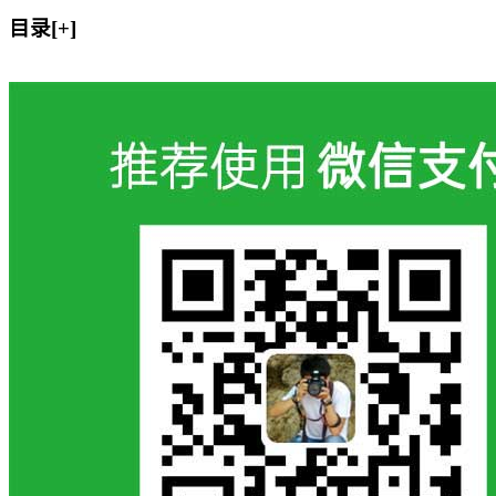
目录[+]