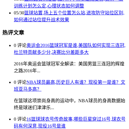
训练计划怎么定,心理状态如何调整
05/30
篮球站置,场上五个位置怎么站,进攻防守站位区别,
如何通过站位提升战术效果
热评文章
0 评论
奥运会2016篮球冠军是谁,美国队如何实现三连冠,
杜兰特贡献多少分,决赛比分差距多大
2016年奥运会篮球冠军全解读：美国男篮三连冠的辉煌
之路2016年...
0 评论
NBA球员最高,历史巨人有谁？现役第一是谁？文
班亚马多高？
在篮球这项崇尚身高的运动中，NBA球员的身高数据始
终是球迷们津津乐...
0 评论
16篮球球衣号传奇故事,哪些巨星穿过16号,球衣号
码有何深意,现役16号是谁