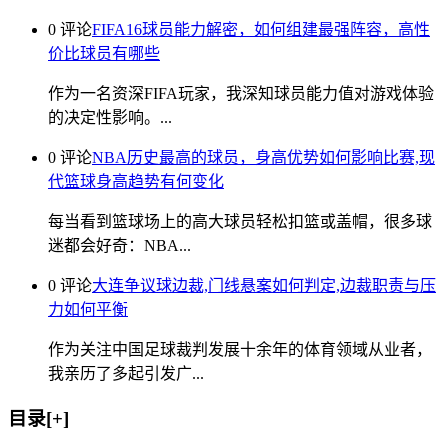
0 评论
FIFA16球员能力解密，如何组建最强阵容，高性
价比球员有哪些
作为一名资深FIFA玩家，我深知球员能力值对游戏体验
的决定性影响。...
0 评论
NBA历史最高的球员，身高优势如何影响比赛,现
代篮球身高趋势有何变化
每当看到篮球场上的高大球员轻松扣篮或盖帽，很多球
迷都会好奇：NBA...
0 评论
大连争议球边裁,门线悬案如何判定,边裁职责与压
力如何平衡
作为关注中国足球裁判发展十余年的体育领域从业者，
我亲历了多起引发广...
目录[+]