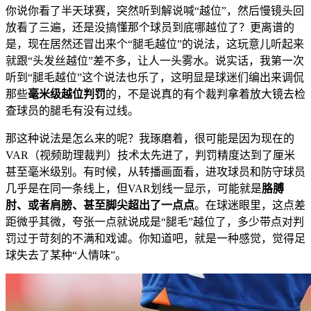
你说你看了半天球赛，突然听到解说喊“越位”，然后慢镜头回
放看了三遍，还是没搞懂那个球员到底哪越位了？更离谱的
是，现在居然还冒出来个“腿毛越位”的说法，这玩意儿听起来
就跟“头发丝越位”差不多，让人一头雾水。说实话，我第一次
听到“腿毛越位”这个说法也乐了，这明显是球迷们编出来调侃
那些
毫米级越位判罚
的，不是说真的有个裁判拿着放大镜去检
查球员的腿毛有没有过线。
那这种说法是怎么来的呢？我琢磨着，很可能是因为现在的
VAR（视频助理裁判）技术太先进了，判罚精度达到了厘米
甚至毫米级别。有时候，从转播画面看，进攻球员和防守球员
几乎是在同一条线上，但VAR划线一显示，可能就是
胳膊
肘、或者肩膀、甚至脚尖超出了一点点
。在球迷眼里，这点差
距微乎其微，夸张一点就说成是“腿毛”越位了，多少带点对判
罚过于苛刻的不满和戏谑。你知道吧，就是一种感觉，觉得足
球失去了某种“人情味”。