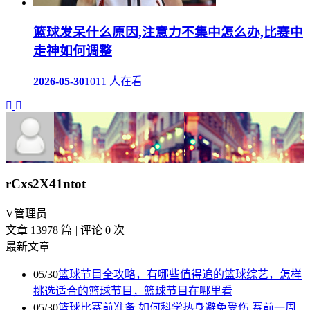
篮球发呆什么原因,注意力不集中怎么办,比赛中
走神如何调整
2026-05-30
1011 人在看
rCxs2X41ntot
V
管理员
文章 13978 篇
|
评论 0 次
最新文章
05/30
篮球节目全攻略，有哪些值得追的篮球综艺，怎样
挑选适合的篮球节目，篮球节目在哪里看
05/30
篮球比赛前准备,如何科学热身避免受伤,赛前一周