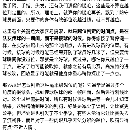
像手臂、手指、头发，还有我们调侃的腿毛，这些是不算在越
位判定里的。所以，理论上，就算你的腿毛再长，飘到了防守
球员前面，只要你的身体有效部位没越过线，就不算越位。
这里有个关键点大家容易搞混，就是
越位判定的时间点，是在
队友传球的一瞬间，而不是接球的时候
。你得像按了暂停键一
样，在皮球被踢出去的那个时间点，去看进攻球员的位置。有
时候，接球的时候可能已经甩开防守球员好几米了，但只要传
球瞬间你没越位，那就是个好球。反过来，哪怕你只越位了一
丁点，进球了也可能被吹掉。就像之前有场比赛，高拉特的进
球被吹，回放显示可能就是他身体重心稍微探出了一点点。
那VAR是怎么判断这种毫米级越位的呢？它通常是通过多个
角度的摄像头，找到传球触球的那一帧画面，然后进行划线比
对。这个过程需要时间，所以有时候进球后要等一会儿才知道
结果。这种精确到厘米的判罚，好处是减少了误判，让比赛更
公平；但坏处是也引发了不少争议，有些人觉得它让比赛失去
了流畅性，而且对于一些肉眼几乎无法分辨的越位，吹罚显得
有点“不近人情”。