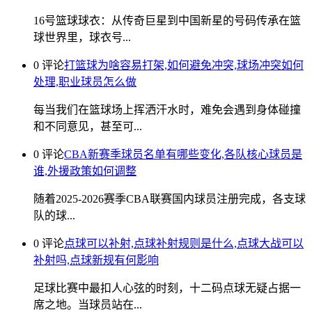
16号篮球球衣：从传奇巨星到中国新星的号码传承在篮
球世界里，球衣号...
0 评论
打篮球为啥容易打架,如何避免冲突,球场冲突如何
处理,职业球员怎么做
每当我们在篮球场上挥洒汗水时，难免会遇到身体碰撞
和不同意见，甚至可...
0 评论
CBA新赛季球员名单有哪些变化,各队核心球员是
谁,外援政策如何调整
随着2025-2026赛季CBA联赛国内球员注册完成，各支球
队的球...
0 评论
点球可以补射,点球补射规则是什么,点球大战可以
补射吗,点球新规有何影响
足球比赛中最扣人心弦的时刻，十二码点球无疑占据一
席之地。当球员站在...