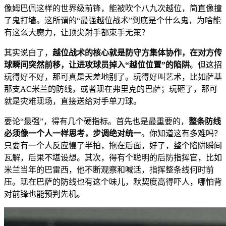
像姆巴佩这样的世界级前锋，能被吹个八九次越位，简直像撞
了鬼打墙。这所谓的“最强越位战术”到底是个什么鬼，为啥能
有这么大魔力，让顶尖射手都束手无策？
其实说白了，
越位战术的核心就是防守方集体协作，在对方传
球瞬间突然前移，让进攻球员掉入“越位位置”的陷阱
。但这招
玩得好不好，那可真是天差地别了。玩得好叫艺术，比如萨基
那支AC米兰的防线，或者现在弗里克的巴萨；玩砸了，那可
就是灾难现场，直接送给对手单刀球。
要论“最强”，得有几个硬指标。首先也是最重要的，
整条防线
必须像一个人一样思考，步调绝对统一
。你知道这有多难吗？
只要有一个人反应慢了半拍，拖在后面，好了，整个陷阱瞬间
瓦解，后果不堪设想。其次，得有个聪明的后防指挥官，比如
米兰当年的巴雷西，他不断观察和喊话，指挥整条线何时前
压。现在巴萨的防线也有这个味儿，默契度高得吓人，哪怕背
对前锋也能预判先机。