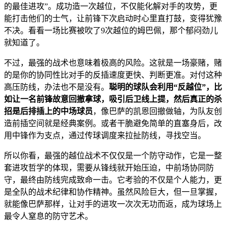
的最佳进攻”。成功造一次越位，不仅能化解对手的攻势，更
能打击他们的士气，让前锋下次启动时心里直打鼓，变得犹豫
不决。看看一场比赛被吹了9次越位的姆巴佩，那个郁闷劲儿
就知道了。
不过，最强的战术也意味着极高的风险。这就是一场豪赌，赌
的是你的协同性比对手的反插速度更快、判断更准。对付这种
高压防线，办法也不是没有。
聪明的球队会利用“反越位”，比
如让一名前锋故意回撤拿球，吸引后卫线上提，然后真正的杀
招是后排插上的中场球员
，像巴萨的凯恩回撤做轴，为队友创
造前插空间就是经典案例。或者干脆避免简单的直塞身后，改
用中锋作为支点，通过传球调度来拉扯防线，寻找空当。
所以你看，最强的越位战术不仅仅是一个防守动作，它是一整
套进攻哲学的体现，需要从锋线就开始压迫，中前场协同防
守，最终由防线完成致命一击。它考验的不仅是个人能力，更
是全队的战术纪律和协作精神。虽然风险巨大，但一旦掌握，
就能像巴萨那样，让对手的进攻一次次无功而返，成为球场上
最令人窒息的防守艺术。