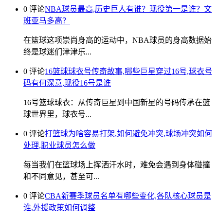
0 评论
NBA球员最高,历史巨人有谁？现役第一是谁？文
班亚马多高？
在篮球这项崇尚身高的运动中，NBA球员的身高数据始
终是球迷们津津乐...
0 评论
16篮球球衣号传奇故事,哪些巨星穿过16号,球衣号
码有何深意,现役16号是谁
16号篮球球衣：从传奇巨星到中国新星的号码传承在篮
球世界里，球衣号...
0 评论
打篮球为啥容易打架,如何避免冲突,球场冲突如何
处理,职业球员怎么做
每当我们在篮球场上挥洒汗水时，难免会遇到身体碰撞
和不同意见，甚至可...
0 评论
CBA新赛季球员名单有哪些变化,各队核心球员是
谁,外援政策如何调整