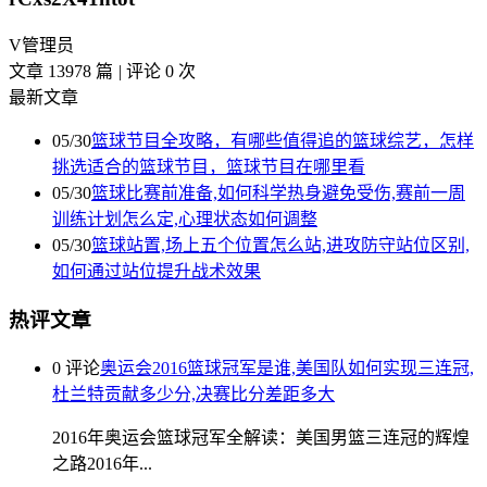
V
管理员
文章 13978 篇
|
评论 0 次
最新文章
05/30
篮球节目全攻略，有哪些值得追的篮球综艺，怎样
挑选适合的篮球节目，篮球节目在哪里看
05/30
篮球比赛前准备,如何科学热身避免受伤,赛前一周
训练计划怎么定,心理状态如何调整
05/30
篮球站置,场上五个位置怎么站,进攻防守站位区别,
如何通过站位提升战术效果
热评文章
0 评论
奥运会2016篮球冠军是谁,美国队如何实现三连冠,
杜兰特贡献多少分,决赛比分差距多大
2016年奥运会篮球冠军全解读：美国男篮三连冠的辉煌
之路2016年...