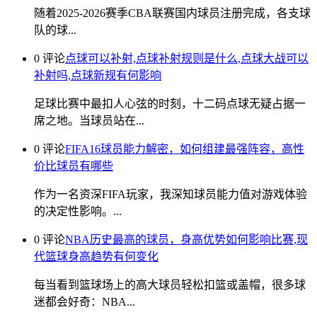
随着2025-2026赛季CBA联赛国内球员注册完成，各支球
队的球...
0 评论
点球可以补射,点球补射规则是什么,点球大战可以
补射吗,点球新规有何影响
足球比赛中最扣人心弦的时刻，十二码点球无疑占据一
席之地。当球员站在...
0 评论
FIFA16球员能力解密，如何组建最强阵容，高性
价比球员有哪些
作为一名资深FIFA玩家，我深知球员能力值对游戏体验
的决定性影响。...
0 评论
NBA历史最高的球员，身高优势如何影响比赛,现
代篮球身高趋势有何变化
每当看到篮球场上的高大球员轻松扣篮或盖帽，很多球
迷都会好奇：NBA...