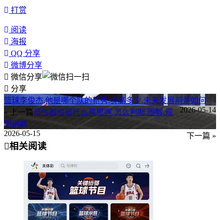
打赏
阅读
海报
QQ 分享
微博分享
微信分享
分享
篮球李俊杰,他是哪个队的新秀,身高多少,未来发展前景如何
2026-05-14
« 上一篇
足位越位是什么意思啊,怎么判断,图解,规
则讲解
2026-05-15
下一篇 »
相关阅读