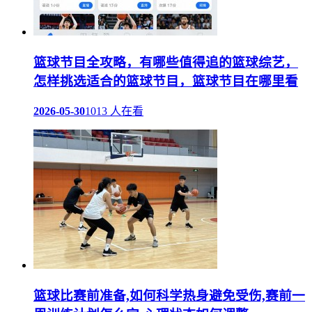
篮球节目全攻略，有哪些值得追的篮球综艺，
怎样挑选适合的篮球节目，篮球节目在哪里看
2026-05-30
1013 人在看
篮球比赛前准备,如何科学热身避免受伤,赛前一