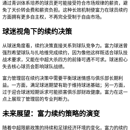
通过青训体系培养的球员更可能接受符合市场规律的薪资，避
免了天价转会费和薪资负担。这种长效机制使富力在球员续约
方面拥有更多自主权，不再完全受制于自由市场。
球迷视角下的续约决策
从球迷角度看，续约决策直接关系到球队竞争力。富力球迷曾
强烈希望球队与扎哈维完成续约，因为像他这样既适合球队技
战术要求，又能在中超大杀四方的前锋可遇不可求。球迷担心
失去核心球员会影响球队战绩。
富力管理层在续约决策中需要平衡球迷情感与俱乐部长期利
益。一方面，满足球迷期望有助于维持球迷基础；另一方面，
过于迎合球迷短期诉求可能损害俱乐部财政健康。富力在这一
点上展现了管理层的专业判断力。
未来展望：富力续约策略的演变
随着中超限薪政策的持续和足球经济环境的变化，富力的续约