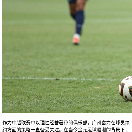
作为中超联赛中以理性经营著称的俱乐部，广州富力在球员续
约方面的策略一直备受关注。在当今金元足球退潮的背景下，