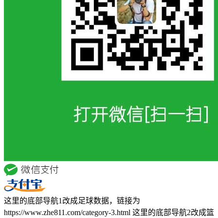
这里的底部导航1改成足球数据，链接为
https://www.zhe811.com/category-3.html 这里的底部导航2改成篮