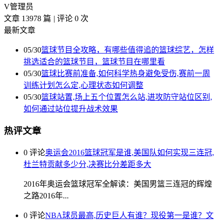
V
管理员
文章 13978 篇
|
评论 0 次
最新文章
05/30
篮球节目全攻略，有哪些值得追的篮球综艺，怎样
挑选适合的篮球节目，篮球节目在哪里看
05/30
篮球比赛前准备,如何科学热身避免受伤,赛前一周
训练计划怎么定,心理状态如何调整
05/30
篮球站置,场上五个位置怎么站,进攻防守站位区别,
如何通过站位提升战术效果
热评文章
0 评论
奥运会2016篮球冠军是谁,美国队如何实现三连冠,
杜兰特贡献多少分,决赛比分差距多大
2016年奥运会篮球冠军全解读：美国男篮三连冠的辉煌
之路2016年...
0 评论
NBA球员最高,历史巨人有谁？现役第一是谁？文