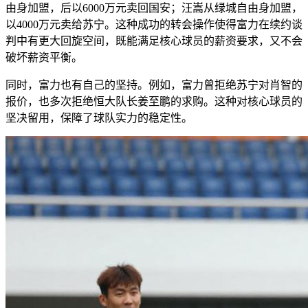
由身加盟，后以6000万元卖回国安；汪嵩从绿城自由身加盟，
以4000万元卖给苏宁。这种成功的转会操作使得富力在续约谈
判中有更大回旋空间，既能满足核心球员的薪资要求，又不会
破坏薪资平衡。
同时，富力也有自己的坚持。例如，富力曾拒绝苏宁对肖智的
报价，也多次拒绝恒大队长姜至鹏的求购。这种对核心球员的
坚决留用，保障了球队实力的稳定性。