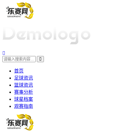
首页
足球资讯
篮球资讯
赛事分析
球星档案
观赛指南