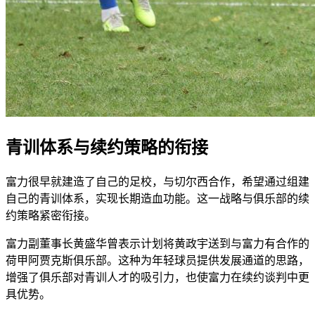
青训体系与续约策略的衔接
富力很早就建造了自己的足校，与切尔西合作，希望通过组建
自己的青训体系，实现长期造血功能。这一战略与俱乐部的续
约策略紧密衔接。
富力副董事长黄盛华曾表示计划将黄政宇送到与富力有合作的
荷甲阿贾克斯俱乐部。这种为年轻球员提供发展通道的思路，
增强了俱乐部对青训人才的吸引力，也使富力在续约谈判中更
具优势。