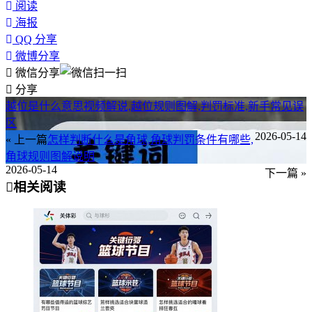
阅读
海报
QQ 分享
微博分享
微信分享
分享
越位是什么意思视频解说,越位规则图解,判罚标准,新手常见误
区
2026-05-14
« 上一篇
怎样判断什么是角球,角球判罚条件有哪些,
角球规则图解说明
2026-05-14
下一篇 »
相关阅读