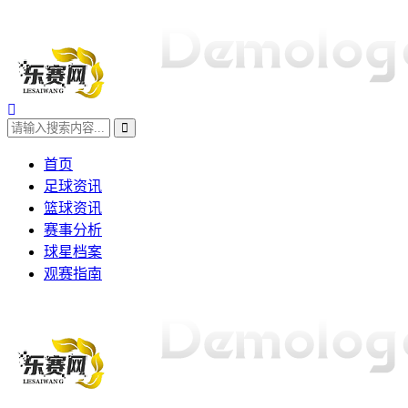
首页
足球资讯
篮球资讯
赛事分析
球星档案
观赛指南