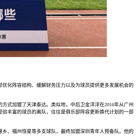
部优化阵容结构、缓解财务压力以及为球员提供更多发展机会的
方式加盟了天津泰达。类似地，中后卫金洋洋在2016年从广州
些经验丰富的球员的离队，往往是俱乐部阵容更新换代计划的一部
球乡、福州恒星等多支球队，最终加盟深圳青年人预备队。他的