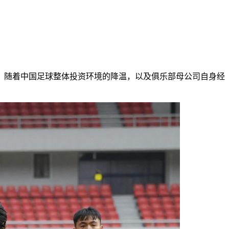
，随着中国足球整体投资环境的降温，以及俱乐部母公司自身经