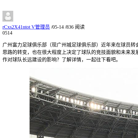
rCxs2X41ntot
V
管理员
/
05-14
/
836 阅读
05
14
广州富力足球俱乐部（现广州城足球俱乐部）近年来在球员转
思路的转变，也在很大程度上决定了球队的竞技面貌和未来发
作对球队长远建设的影响？了解详情，一起往下看吧。