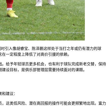
同时引入像胡睿宝、陈泽鹏这样处于当打之年或仍有潜力的球
这在一定程度上降低了对高价引援的依赖。
础。给予年轻球员更多机会，也有利于球队完成新老交替，保持
期建设目标，是俱乐部管理层需要持续面对的课题。
察和建议：
员，这类低风险、潜在高回报的操作可能会更频繁地出现。富力