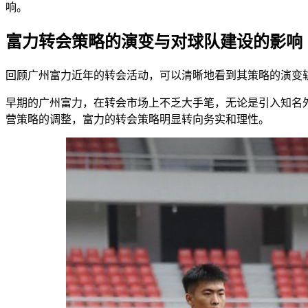
响。
富力转会策略的演变与对球队建设的影响
回顾广州富力近年的转会活动，可以清晰地看到其策略的演变
早期的广州富力，在转会市场上不乏大手笔，无论是引入知名
营策略的调整，富力的转会策略明显转向务实和理性。