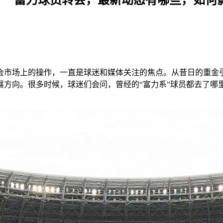
会市场上的操作，一直是球迷和媒体关注的焦点。从昔日的重金
展方向。很多时候，球迷们会问，曾经的“富力系”球员都去了哪