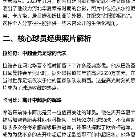
享老照片。2023年11月，前阿根廷国脚拉维奇就在社交媒体上
晒出了他效力河北华夏幸福时期的合影，照片中包括热尔维尼
奥、卡库塔、居吕姆和姆比亚等外援，并配文“甜蜜的回忆”。
这种个人分享往往能提供一些未曾公开的生活化视角。
二、核心球员经典照片解析
​拉维奇：中超金元足球的代表​
拉维奇在河北华夏幸福时期留下了许多经典影像。他从巴黎圣
日耳曼转会至河北时，据外媒报道其年薪高达2650万美元，在
当时世界足坛仅次于他的国家队队友梅西。这些高光时刻的照
片成为了球迷收藏的热点。
​卡阿比：离开中超后的辉煌​
摩洛哥前锋卡阿比是另一位值得关注的球员。他在离开华夏幸
福后加盟希腊奥林匹亚科斯队，出场92次打进58球，不仅帮助
球队多次夺得希腊超级联赛冠军，还率队捧起了欧会杯冠军，
成为为数不多的离开中超后捧起欧战冠军的中超旧将。他华夏