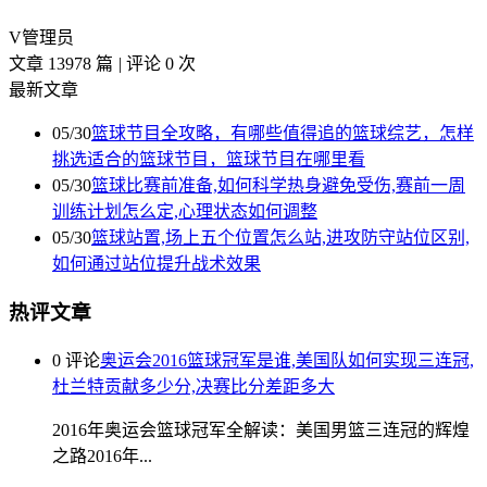
V
管理员
文章 13978 篇
|
评论 0 次
最新文章
05/30
篮球节目全攻略，有哪些值得追的篮球综艺，怎样
挑选适合的篮球节目，篮球节目在哪里看
05/30
篮球比赛前准备,如何科学热身避免受伤,赛前一周
训练计划怎么定,心理状态如何调整
05/30
篮球站置,场上五个位置怎么站,进攻防守站位区别,
如何通过站位提升战术效果
热评文章
0 评论
奥运会2016篮球冠军是谁,美国队如何实现三连冠,
杜兰特贡献多少分,决赛比分差距多大
2016年奥运会篮球冠军全解读：美国男篮三连冠的辉煌
之路2016年...