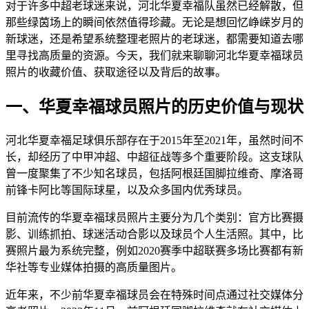
对于许多中超老球迷来说，河北华夏幸福队虽然已经解散，但
那些绿茵场上的瞬间依然值得珍藏。无论是想回忆峥嵘岁月的
新球迷，还是希望系统整理老照片的老球迷，都需要知道去哪
里寻找高质量的资源。今天，我们就来聊聊河北华夏幸福球员
照片的收藏价值、获取途径以及背后的故事。
一、华夏幸福球员照片的历史价值与现状
河北华夏幸福足球俱乐部存在于2015年至2021年，虽然时间不
长，却经历了中甲冲超、中超征战等多个重要阶段。这支球队
曾一度聚集了不少知名球员，包括阿根廷国脚拉维奇、摩洛哥
前锋卡阿比等国际球星，以及众多国内优秀球员。
目前流传的华夏幸福球员照片主要分为几个类别：官方比赛摄
影、训练抓拍、球迷活动合影以及球员个人生活照。其中，比
赛照片最为系统完整，例如2020赛季中超联赛多场比赛都有新
华社等专业媒体拍摄的高质量图片。
近年来，不少前华夏幸福球员会在特殊时间点通过社交媒体分