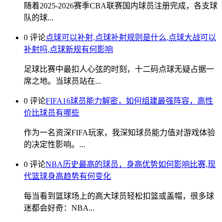
随着2025-2026赛季CBA联赛国内球员注册完成，各支球
队的球...
0 评论
点球可以补射,点球补射规则是什么,点球大战可以
补射吗,点球新规有何影响
足球比赛中最扣人心弦的时刻，十二码点球无疑占据一
席之地。当球员站在...
0 评论
FIFA16球员能力解密，如何组建最强阵容，高性
价比球员有哪些
作为一名资深FIFA玩家，我深知球员能力值对游戏体验
的决定性影响。...
0 评论
NBA历史最高的球员，身高优势如何影响比赛,现
代篮球身高趋势有何变化
每当看到篮球场上的高大球员轻松扣篮或盖帽，很多球
迷都会好奇：NBA...