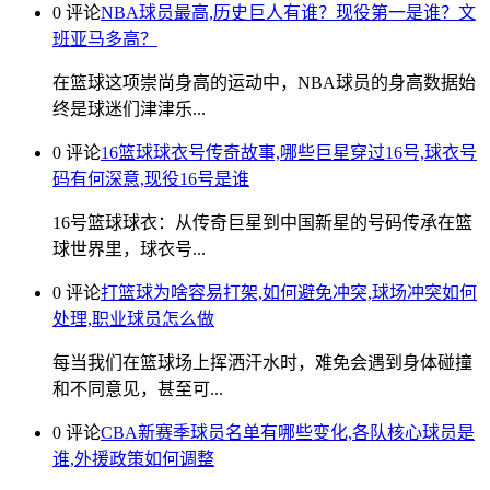
0 评论
NBA球员最高,历史巨人有谁？现役第一是谁？文
班亚马多高？
在篮球这项崇尚身高的运动中，NBA球员的身高数据始
终是球迷们津津乐...
0 评论
16篮球球衣号传奇故事,哪些巨星穿过16号,球衣号
码有何深意,现役16号是谁
16号篮球球衣：从传奇巨星到中国新星的号码传承在篮
球世界里，球衣号...
0 评论
打篮球为啥容易打架,如何避免冲突,球场冲突如何
处理,职业球员怎么做
每当我们在篮球场上挥洒汗水时，难免会遇到身体碰撞
和不同意见，甚至可...
0 评论
CBA新赛季球员名单有哪些变化,各队核心球员是
谁,外援政策如何调整