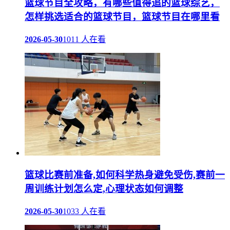
篮球节目全攻略，有哪些值得追的篮球综艺，
怎样挑选适合的篮球节目，篮球节目在哪里看
2026-05-30
1011 人在看
篮球比赛前准备,如何科学热身避免受伤,赛前一
周训练计划怎么定,心理状态如何调整
2026-05-30
1033 人在看