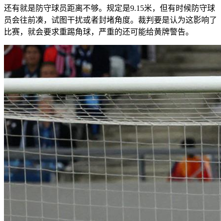
还有就是防守球员距离不够。规定是9.15米，但有时候防守球
员会往前凑，试图干扰或者封堵角度。裁判要是认为这影响了
比赛，就会要求重踢角球，严重的还可能给黄牌警告。