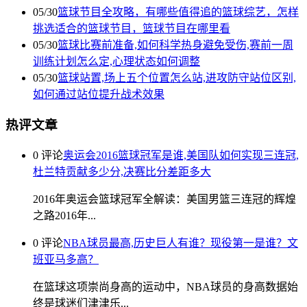
05/30
篮球节目全攻略，有哪些值得追的篮球综艺，怎样
挑选适合的篮球节目，篮球节目在哪里看
05/30
篮球比赛前准备,如何科学热身避免受伤,赛前一周
训练计划怎么定,心理状态如何调整
05/30
篮球站置,场上五个位置怎么站,进攻防守站位区别,
如何通过站位提升战术效果
热评文章
0 评论
奥运会2016篮球冠军是谁,美国队如何实现三连冠,
杜兰特贡献多少分,决赛比分差距多大
2016年奥运会篮球冠军全解读：美国男篮三连冠的辉煌
之路2016年...
0 评论
NBA球员最高,历史巨人有谁？现役第一是谁？文
班亚马多高？
在篮球这项崇尚身高的运动中，NBA球员的身高数据始
终是球迷们津津乐...