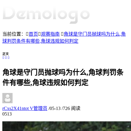
当前位置：
首页
观赛指南
角球是守门员抛球吗为什么,角
球判罚条件有哪些,角球违规如何判定
正文
角球是守门员抛球吗为什么,角球判罚条
件有哪些,角球违规如何判定
rCxs2X41ntot
V
管理员
/
05-13
/
726 阅读
05
13