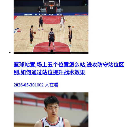
篮球站置,场上五个位置怎么站,进攻防守站位区
别,如何通过站位提升战术效果
2026-05-30
1002 人在看