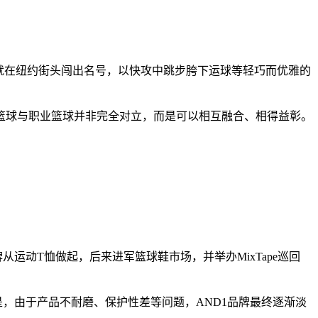
15岁时就在纽约街头闯出名号，以快攻中跳步胯下运球等轻巧而优雅的
篮球与职业篮球并非完全对立，而是可以相互融合、相得益彰。
运动T恤做起，后来进军篮球鞋市场，并举办MixTape巡回
，由于产品不耐磨、保护性差等问题，AND1品牌最终逐渐淡