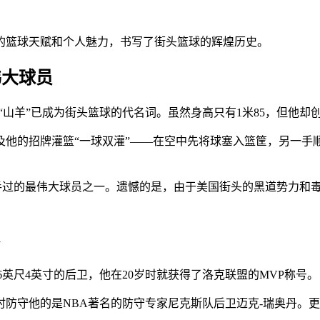
的篮球天赋和个人魅力，书写了街头篮球的辉煌历史。
伟大球员
“山羊”已成为街头篮球的代名词。虽然身高只有1米85，但他却
及他的招牌灌篮“一球双灌”——在空中先将球塞入篮筐，另一
他交手过的最伟大球员之一。遗憾的是，由于美国街头的黑道势力和
6英尺4英寸的后卫，他在20岁时就获得了洛克联盟的MVP称号。
时防守他的是NBA著名的防守专家尼克斯队后卫迈克-瑞奥丹。更