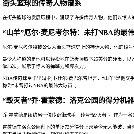
街头篮球的传奇人物谱系
在街头篮球的发展历程中，涌现了许多传奇人物，他们以惊人
“山羊”厄尔·麦尼考尔特：未打NBA的最
厄尔·麦尼考尔特被公认为街头篮球史上的神话人物，他的绰号
最令人称道的是他可以轻松地在篮板顶取下25美分的硬币，以
灌36次，展示了惊人的弹跳力和爆发力。
NBA传奇球星卡里姆·阿卜杜尔·贾巴尔曾坦言，“山羊”是
称为“未曾打过NBA的最伟大球员”。
“毁灭者”乔·霍蒙德：洛克公园的得分机器
乔·霍蒙德是纽约另一位传奇街球手，绰号“毁灭者”。作为一名
霍蒙德在洛克公园创下的单场73分得分记录至今无人能破，当