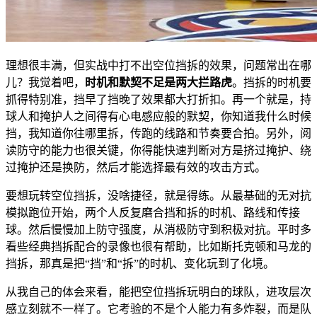
理想很丰满，但实战中打不出空位挡拆的效果，问题常出在哪
儿？我觉着吧，
时机和默契不足是两大拦路虎
。挡拆的时机要
抓得特别准，挡早了挡晚了效果都大打折扣。再一个就是，持
球人和掩护人之间得有心电感应般的默契，你知道我什么时候
挡，我知道你往哪里拆，传跑的线路和节奏要合拍。另外，阅
读防守的能力也很关键，你得能快速判断对方是挤过掩护、绕
过掩护还是换防，然后才能选择最有效的攻击方式。
要想玩转空位挡拆，没啥捷径，就是得练。从最基础的无对抗
模拟跑位开始，两个人反复磨合挡和拆的时机、路线和传接
球。然后慢慢加上防守强度，从消极防守到积极对抗。平时多
看些经典挡拆配合的录像也很有帮助，比如斯托克顿和马龙的
挡拆，那真是把“挡”和“拆”的时机、变化玩到了化境。
从我自己的体会来看，能把空位挡拆玩明白的球队，进攻层次
感立刻就不一样了。它考验的不是个人能力有多炸裂，而是队