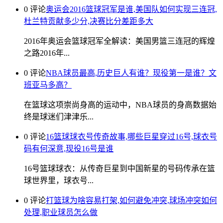
0 评论
奥运会2016篮球冠军是谁,美国队如何实现三连冠,
杜兰特贡献多少分,决赛比分差距多大
2016年奥运会篮球冠军全解读：美国男篮三连冠的辉煌
之路2016年...
0 评论
NBA球员最高,历史巨人有谁？现役第一是谁？文
班亚马多高？
在篮球这项崇尚身高的运动中，NBA球员的身高数据始
终是球迷们津津乐...
0 评论
16篮球球衣号传奇故事,哪些巨星穿过16号,球衣号
码有何深意,现役16号是谁
16号篮球球衣：从传奇巨星到中国新星的号码传承在篮
球世界里，球衣号...
0 评论
打篮球为啥容易打架,如何避免冲突,球场冲突如何
处理,职业球员怎么做