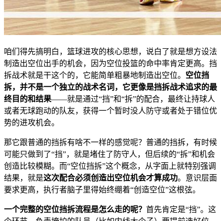
咱们得先搞明白，篮球进攻的核心思想，说白了就是想方设法
制造出空位出手的机会，因为空位投篮的命中率肯定更高。挡
拆战术就是干这个的，它能简单粗暴地制造出空位。
空位挡
拆，并不是一个独立的战术名词，它更像是挡拆战术追求的最
终目的和结果
——就是通过“挡”和“拆”的配合，最终让持球人
或者无球跑动的队友，获得一个暂时没人防守或者处于错位优
势的进攻机会。
那它跟普通的挡拆有啥不一样的感觉呢？普通的挡拆，有时候
可能只做到了“挡”，就是堵住了防守人，但后续的“拆”和机会
创造比较模糊。而“空位挡拆”这个概念，从字面上就特别强调
结果，就是
这次配合必须创造出空位机会才算成功
。意识层面
要求更高，执行者脑子里得始终绷着“创造空位”这根弦。
一个完整的空位挡拆流程是怎么走的呢？
首先肯定是“挡”。这