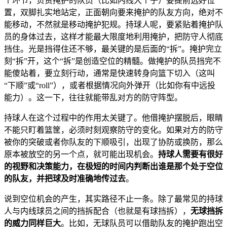
个环节，负责掩护的队员（比如内线大个子）要提前选好位
置，双脚扎实地站定，正面朝向要来掩护的队友方向，绝对不
能移动，不然就是移动掩护犯规。持球人呢，要紧贴着掩护队
员的身体过去，这样才能最大限度地利用掩护，把防守人彻底
挡住。光是挡得住还不够，最关键的是后面的“拆”。掩护完立
刻“拆”开，这个“拆”是创造空位的精髓。做掩护的队员挡完不
能傻站着，要立刻行动，通常是快速转身向篮下切入（这叫
“下顺”或“roll”），或者根据情况向外弹开（比如你有中远投
能力）。这一下，往往就能带乱对方的防守阵型。
持球人在这个过程中的作用太关键了。他借掩护摆脱后，眼睛
不能只盯着篮筐，必须时刻观察防守的变化。如果对方的防守
被你的突破或者你队友的下顺吸引，出现了协防或换防，那么
原本被放空的另一个点，就可能出现机会。
持球人需要有很好
的视野和决策能力，在极短的时间内判断出谁是那个处于空位
的队友，并把球及时准确地传过去
。
说到空位机会的产生，其实路径不止一条。除了最常见的持球
人与内线球员之间的挡拆配合（也就是有球挡拆），
无球挡拆
的威力同样巨大
。比如，无球队员可以借助队友的掩护跑出空