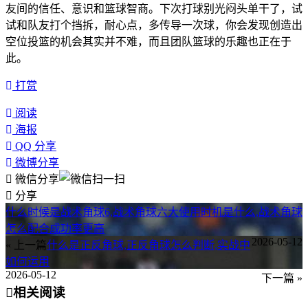
友间的信任、意识和篮球智商。下次打球别光闷头单干了，试
试和队友打个挡拆，耐心点，多传导一次球，你会发现创造出
空位投篮的机会其实并不难，而且团队篮球的乐趣也正在于
此。
打赏
阅读
海报
QQ 分享
微博分享
微信分享
分享
什么时候是战术角球6,战术角球六大使用时机是什么,战术角球
怎么配合成功率更高
2026-05-12
« 上一篇
什么是正反角球,正反角球怎么判断,实战中
如何运用
2026-05-12
下一篇 »
相关阅读