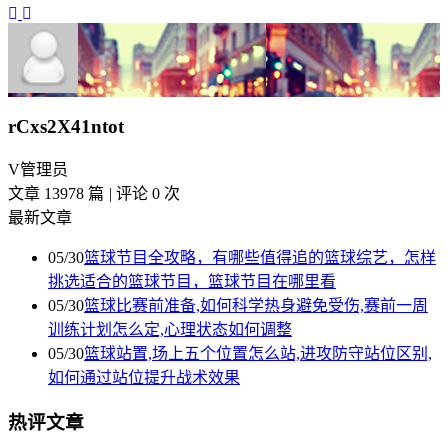
rCxs2X41ntot
V
管理员
文章 13978 篇
|
评论 0 次
最新文章
05/30
篮球节目全攻略，有哪些值得追的篮球综艺，怎样
挑选适合的篮球节目，篮球节目在哪里看
05/30
篮球比赛前准备,如何科学热身避免受伤,赛前一周
训练计划怎么定,心理状态如何调整
05/30
篮球站置,场上五个位置怎么站,进攻防守站位区别,
如何通过站位提升战术效果
热评文章