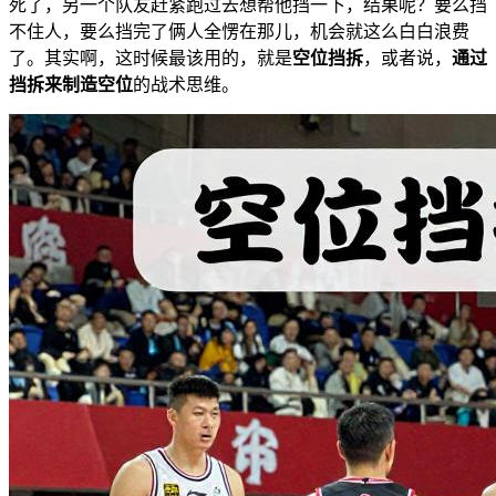
死了，另一个队友赶紧跑过去想帮他挡一下，结果呢？要么挡
不住人，要么挡完了俩人全愣在那儿，机会就这么白白浪费
了。其实啊，这时候最该用的，就是
空位挡拆
，或者说，
通过
挡拆来制造空位
的战术思维。