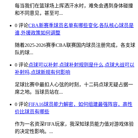
每当我们在篮球场上挥洒汗水时，难免会遇到身体碰撞
和不同意见，甚至可...
0 评论
CBA新赛季球员名单有哪些变化,各队核心球员是
谁,外援政策如何调整
随着2025-2026赛季CBA联赛国内球员注册完成，各支球
队的球...
0 评论
点球可以补射,点球补射规则是什么,点球大战可以
补射吗,点球新规有何影响
足球比赛中最扣人心弦的时刻，十二码点球无疑占据一
席之地。当球员站在...
0 评论
FIFA16球员能力解密，如何组建最强阵容，高性
价比球员有哪些
作为一名资深FIFA玩家，我深知球员能力值对游戏体验
的决定性影响。...