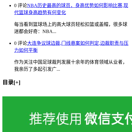
0 评论
NBA历史最高的球员，身高优势如何影响比赛,现
代篮球身高趋势有何变化
每当看到篮球场上的高大球员轻松扣篮或盖帽，很多球
迷都会好奇：NBA...
0 评论
大连争议球边裁,门线悬案如何判定,边裁职责与压
力如何平衡
作为关注中国足球裁判发展十余年的体育领域从业者，
我亲历了多起引发广...
目录[+]