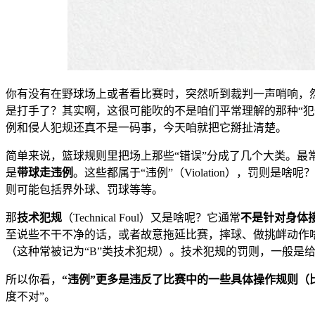
你有没有在野球场上或者看比赛时，突然听到裁判一声哨响，
是打手了？其实啊，这很可能吹的不是咱们平常理解的那种“犯
例和侵人犯规还真不是一码事，今天咱就把它掰扯清楚。
简单来说，篮球规则里把场上那些“错误”分成了几个大类。最
是
带球走违例
。这些都属于“违例”（Violation），罚
则可能包括界外球、罚球等等。
那
技术犯规
（Technical Foul）又是啥呢？它通常
不是针对身体
至说些不干不净的话，或者故意拖延比赛，摔球、做挑衅动作
（这种常被记为“B”类技术犯规）。技术犯规的罚则，一般是
所以你看，
“违例”更多是违反了比赛中的一些具体操作规则（
度不对”。