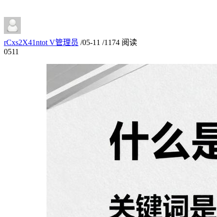
rCxs2X41ntot
V
管理员
/
05-11
/
1174 阅读
05
11