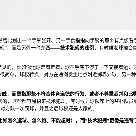
然后比划出一个手掌张开、另一手食指指向手腕的那个有点像看
规”，而是另外一种东西——
技术犯规的违例
，有时候老球痞会简
常见的，比如你运球走着走着，球在手底下停了一下又接着运，
则是啥呢？很简单，球权转换，对方在违例发生地点附近掷界外球。另一
接触，而是指那些不符合体育道德的行为、或者不尊重裁判和比
啥的，这些都容易招来技术犯规。有时候，球队席上的替补队员
给对方队一次罚球，并且之后球权还是人家的。
比如怎么运球、怎么跑、不能超时），而“技术犯规”更像是违背