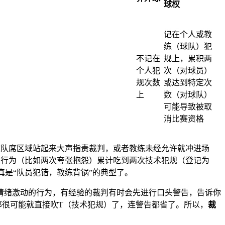
球权
记在个人或教
练（球队）犯
不记在
规上，累积两
个人犯
次（对球员）
规次数
或达到特定次
上
数（对球队）
可能导致被取
消比赛资格
球队席区域站起来大声指责裁判，或者教练未经允许就冲进场
身行为（比如两次夸张抱怨）累计吃到两次技术犯规（登记为
真是“队员犯错，教练背锅”的典型了。
情绪激动的行为，有经验的裁判有时会先进行口头警告，告诉你
那很可能就直接吹T（技术犯规）了，连警告都省了。所以，
裁