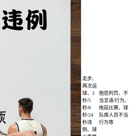
走步、
两次运
球、3
抱怨判罚、不
秒/5
当言语/行为、
秒/8
拖延比赛、球
秒/24
队席人员不当
秒违
行为等
例、球