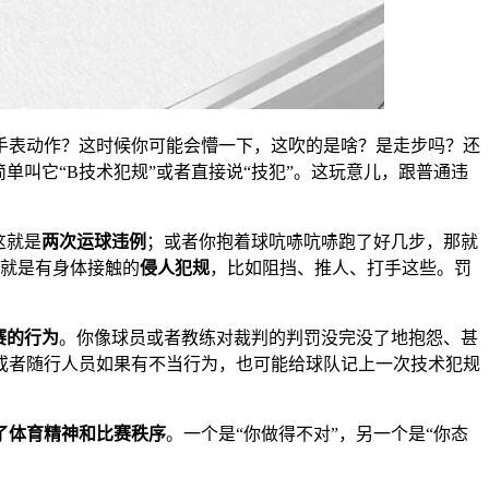
手表动作？这时候你可能会懵一下，这吹的是啥？是走步吗？还
单叫它“B技术犯规”或者直接说“技犯”。这玩意儿，跟普通违
这就是
两次运球违例
；或者你抱着球吭哧吭哧跑了好几步，那就
种就是有身体接触的
侵人犯规
，比如阻挡、推人、打手这些。罚
赛的行为
。你像球员或者教练对裁判的判罚没完没了地抱怨、甚
或者随行人员如果有不当行为，也可能给球队记上一次技术犯规
了体育精神和比赛秩序
。一个是“你做得不对”，另一个是“你态