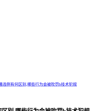
通违例有何区别,哪些行为会被吹罚b技术犯规
何区别,哪些行为会被吹罚b技术犯规