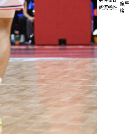
更注重比
偏严
赛流畅性
格