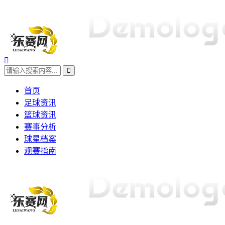
首页
足球资讯
篮球资讯
赛事分析
球星档案
观赛指南