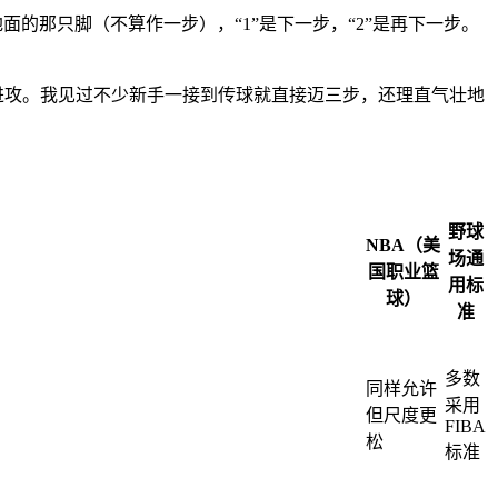
触地面的那只脚（不算作一步），“1”是下一步，“2”是再下一步。
接进攻。我见过不少新手一接到传球就直接迈三步，还理直气壮地
野球
NBA（美
场通
国职业篮
用标
球）
准
多数
同样允许
采用
但尺度更
FIBA
松
标准