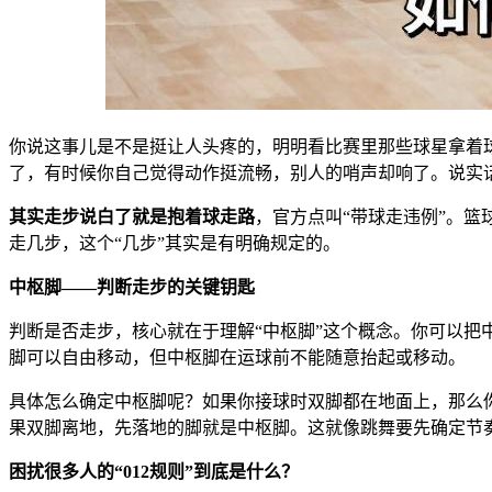
你说这事儿是不是挺让人头疼的，明明看比赛里那些球星拿着
了，有时候你自己觉得动作挺流畅，别人的哨声却响了。说实
其实走步说白了就是抱着球走路
，官方点叫“带球走违例”。
走几步，这个“几步”其实是有明确规定的。
中枢脚——判断走步的关键钥匙
判断是否走步，核心就在于理解“中枢脚”这个概念。你可以
脚可以自由移动，但中枢脚在运球前不能随意抬起或移动。
具体怎么确定中枢脚呢？如果你接球时双脚都在地面上，那么
果双脚离地，先落地的脚就是中枢脚。这就像跳舞要先确定节
困扰很多人的“012规则”到底是什么？