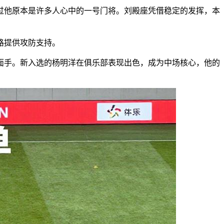
过他原本是许多人心中的一号门将。刘殿座凭借稳定的发挥，本
路提供攻防支持。
面手。新入选的杨明洋在俱乐部表现出色，成为中场核心，他的