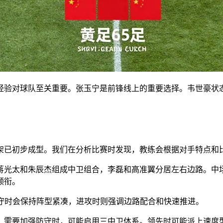
经验对球队至关重要。张玉宁是前锋线上的重要选择。韦世豪状态
架已初步成型。我们在分析比赛时发现，教练会根据对手特点和
蒋光太和朱辰杰组成中卫组合，李磊和高准翼分居左右边路。中
领衔。
型。在防守时会保持阵型紧凑，进攻时则强调边路配合和快速推进。
，需要加强防守时，可能启用三中卫体系。领先时可能派上速度