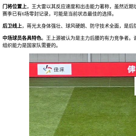
门将位置上
，王大雷以其反应速度和出击能力著称，虽然近期
赛季已有6场零封记录，可能是当前状态最佳的选择。
后卫线上
，蒋光太身体强壮、球风硬朗、防守技术全面，是后
中场球员各具特色
。王上源被认为是主力后腰的有力竞争者。
组织能力是国家队需要的。