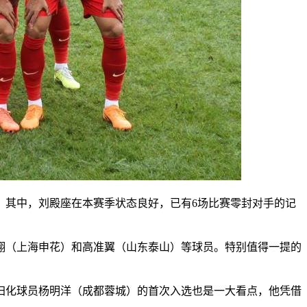
。其中，刘殿座在本赛季状态良好，已有6场比赛零封对手的记
翔（上海申花）和高准翼（山东泰山）等球员。特别值得一提的
归化球员杨明洋（成都蓉城）的首次入选也是一大看点，他凭借