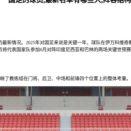
新情况。2025年对国足来说是关键一年，球队在伊万科维奇教练
员将代表国家队参加6月对阵印度尼西亚和巴林的两场关键世预
单反映了教练组在门将、后卫、中场和前锋四个位置上的整体考量。