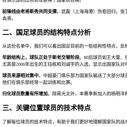
在俱乐部的出色表现获得了国家队召唤。
前锋线由老将新秀共同支撑
。武磊（上海海港）伤愈回归，张
血液。
二、国足球员的结构特点分析
从这份名单中，我们可以看出国足目前的一些结构性特点，反
年龄结构上，球队正处于新老交替阶段
。80后球员如王大雷
尤其是2006年出生的王钰栋和刘诚宇的入选，显示出国家队
球员来源相对集中
。中超豪门俱乐部为国家队输送了大部分球
他们在俱乐部经常一起训练和比赛。
归化球员数量有所增加
。除蒋光太外，本赛季新加入的杨明洋
三、关键位置球员的技术特点
了解每位球员的技术特点，有助于我们更好地理解国家队的战