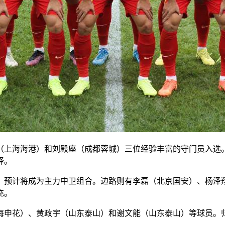
（上海海港）和刘殿座（成都蓉城）三位经验丰富的守门员入选
择。
）预计将成为主力中卫组合。边路则有李磊（北京国安）、杨泽
充。
海申花）、黄政宇（山东泰山）和谢文能（山东泰山）等球员。