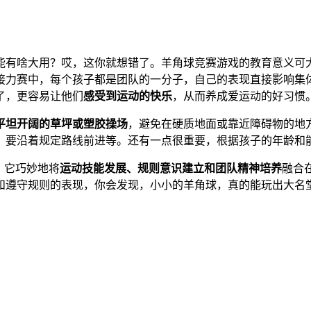
能有啥大用？哎，这你就想错了。羊角球竞赛游戏的教育意义可
接力赛中，每个孩子都是团队的一分子，自己的表现直接影响集
了，更容易让他们
感受到运动的快乐
，从而养成爱运动的好习惯
平坦开阔的草坪或塑胶操场
，避免在硬质地面或靠近障碍物的地
，要沿着规定路线前进等。还有一点很重要，根据孩子的年龄和
。它巧妙地将
运动技能发展、规则意识建立和团队精神培养
融合
和遵守规则的表现，你会发现，小小的羊角球，真的能玩出大名