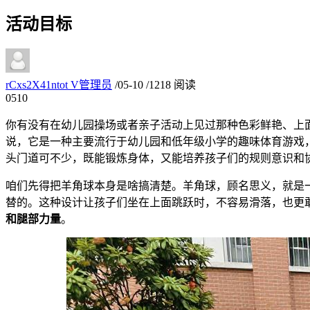
活动目标
rCxs2X41ntot
V
管理员
/
05-10
/
1218 阅读
05
10
你有没有在幼儿园操场或者亲子活动上见过那种色彩鲜艳、上
说，它是一种主要流行于幼儿园和低年级小学的趣味体育游戏
头门道可不少，既能锻炼身体，又能培养孩子们的规则意识和
咱们先得把羊角球本身是啥搞清楚。羊角球，顾名思义，就是
替的。这种设计让孩子们坐在上面跳跃时，不容易滑落，也更
和腿部力量
。