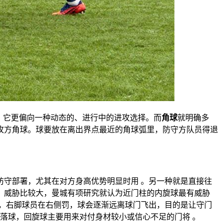
，它更偏向一种动态的、进行中的进攻选择。而
角球
就明确多
攻方角球。球要放在离出界点最近的角球弧里，防守方队员得退
防守部署，尤其在对方身高优势明显时用 。另一种就是直接往
，威胁比较大，曼城有项研究就认为近门柱的内旋球最有威胁
，右脚球员在右侧罚，球会逐渐远离球门飞出，目的是让守门
落球，回旋球主要用来对付身材较小或信心不足的门将 。