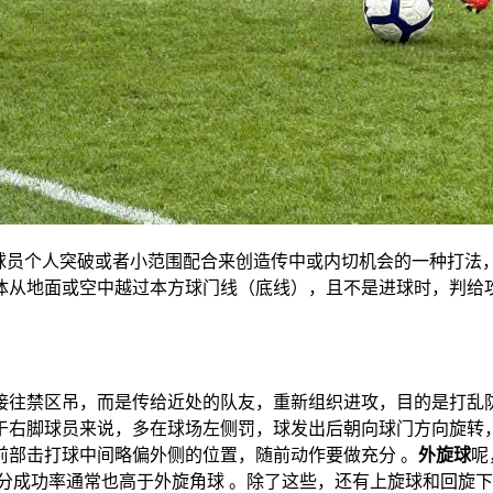
路球员个人突破或者小范围配合来创造传中或内切机会的一种打法
体从地面或空中越过本方球门线（底线），且不是进球时，判给
接往禁区吊，而是传给近处的队友，重新组织进攻，目的是打乱
于右脚球员来说，多在球场左侧罚，球发出后朝向球门方向旋转
前部击打球中间略偏外侧的位置，随前动作要做充分 。
外旋球
呢
分成功率通常也高于外旋角球 。除了这些，还有上旋球和回旋下