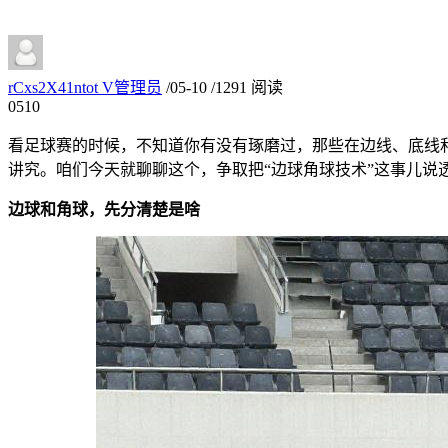
rCxs2X41ntot
V
管理员
/
05-10
/
1291 阅读
05
10
看足球赛的时候，不知道你有没有琢磨过，那些在边线、底线和
讲究。咱们今天就聊聊这个，争取把“边球角球技术”这事儿说
边球和角球，先分清楚是啥