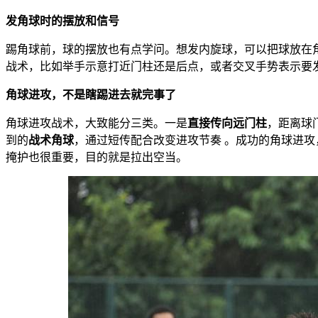
发角球时的摆放和信号
踢角球前，球的摆放也有点学问。想发内旋球，可以把球放在
战术，比如举手示意打近门柱还是后点，或者交叉手势表示要发
角球进攻，不是瞎踢进去就完事了
角球进攻战术，大致能分三类。一是
直接传向远门柱
，距离球
到的
战术角球
，通过短传配合改变进攻节奏 。成功的角球进
掩护也很重要，目的就是拉出空当。