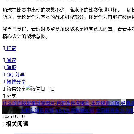
角球在比赛中出现的次数不少，高水平的比赛像世界杯，一届
所以，无论是作为基本的战术组成部分，还是作为可能打破僵
我自己觉得，看球时多留意角球战术是挺有意思的事。看看主
精心设计的战术意图。
打赏
阅读
海报
QQ 分享
微博分享
微信分享
分享
什么样的球是角球呢图片,判罚条件有哪些,主罚规则详解,经典
« 上一篇
火箭队球员周琦,NBA生涯数据如何,合同薪资多少,为
2026-05-10
相关阅读