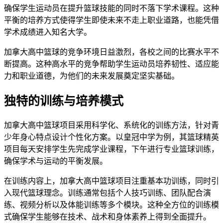
确保学生运动员在提升篮球技能的同时不落下学术课程。这种
平衡的培养方式使得学生即使未来不走上职业道路，也能凭借
学术成绩进入知名大学。
加拿大高中篮球的竞争环境日益激烈，各校之间的比赛水平不
断提高。这种高水平的竞争帮助学生运动员培养韧性、适应能
力和职业道德，为他们的未来发展奠定坚实基础。
独特的训练与培养模式
加拿大高中篮球项目采用科学化、系统化的训练方法，针对青
少年身心特点设计个性化方案。以皇冠中学为例，其篮球精英
项目每天安排学生先完成学业课程，下午进行专业篮球训练，
确保学术与运动的平衡发展。
在训练内容上，加拿大高中篮球项目注重基本功训练，同时引
入现代篮球理念。训练通常包括个人技巧训练、团队配合演
练、视频分析以及体能训练等多个模块。这种全方位的训练模
式确保学生能够在技术、战术和身体素养上得到全面提升。