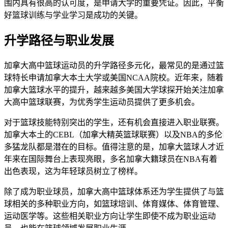
围内具有很高的认可度，是申请大学的重要凭证。因此，平衡
好篮球训练与学业学习是成功的关键。
升学路径与职业发展
加拿大高中篮球运动员的升学路径多元化，最常见的是通过篮
球特长申请加拿大本土大学或美国NCAA院校。近年来，随着
加拿大篮球水平的提升，越来越多美国大学球探开始关注加拿
大高中篮球联赛，为优秀学生运动员提供了更多机会。
对于篮球技能特别突出的学生，还有机会直接进入职业联赛。
加拿大本土的CEBL（加拿大精英篮球联赛）以及NBA的多伦
多猛龙队都是潜在的目标。值得注意的是，加拿大篮球人才近
年来在国际舞台上表现亮眼，多名加拿大籍球员在NBA有着
出色表现，这为年轻球员树立了榜样。
除了成为职业球员，加拿大高中篮球体系还为学生提供了与篮
球相关的多种职业方向，如篮球培训、体育媒体、体育管理、
运动医学等。这些相关职业方向让学生即使不成为职业运动