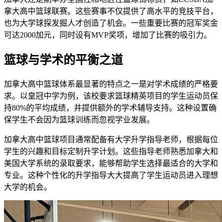
拿大高中篮球联赛。这些赛事不仅提供了高水平的竞技平台，
也为大学球探发掘人才创造了机会。一些重要比赛的冠军奖金
可达2000加元，同时设有MVP奖项，增加了比赛的吸引力。
篮球与学术的平衡之道
加拿大高中篮球体系最显著的特点之一是对学术成绩的严格要
求。以皇冠中学为例，该校要求篮球精英项目的学生运动员保
持80%的平均成绩，并提供额外的学术辅导支持。这种设置确
保学生不会因为篮球训练而忽视学业发展。
加拿大高中篮球项目通常配备有大学升学指导老师，根据每位
学生的兴趣和目标定制升学计划。这些指导老师熟悉加拿大和
美国大学系统的录取要求，能够帮助学生选择最适合的大学和
专业。这种个性化的升学指导大大提高了学生运动员进入理想
大学的机会。