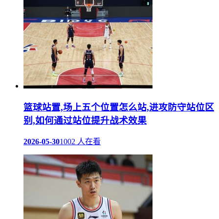
篮球站置,场上五个位置怎么站,进攻防守站位区
别,如何通过站位提升战术效果
2026-05-30
1002 人在看