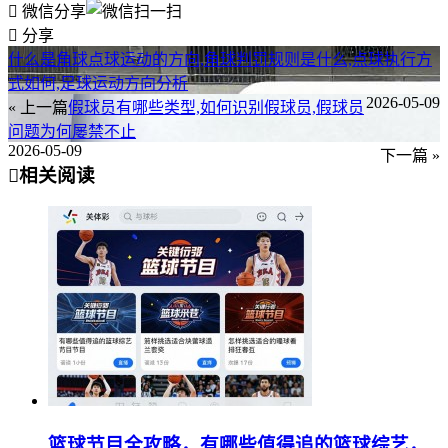
微信分享
分享
什么是角球点球运动的方向,角球判罚规则是什么,点球执行方
式如何,足球运动方向分析
2026-05-09
« 上一篇
假球员有哪些类型,如何识别假球员,假球员
问题为何屡禁不止
2026-05-09
下一篇 »
相关阅读
篮球节目全攻略，有哪些值得追的篮球综艺，