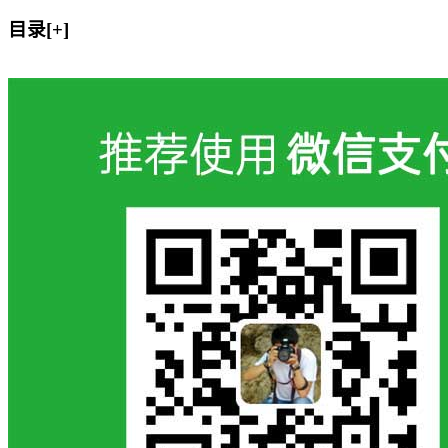
目录[+]