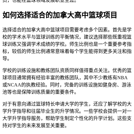
员，也能在篮球领域发展职业生涯。
如何选择适合的加拿大高中篮球项目
选择适合的加拿大高中篮球项目需要考虑多个因素。首先是学
校的学术水平与篮球训练的平衡情况，建议选择那些既重视篮
球训练又强调学术成绩的学校。师生比例也是一个重要参考指
标，较低的师生比例通常意味着每个学生能得到更多关注和指
导。
学校的训练设施和教练团队资质同样值得重点关注。优秀的篮
球项目通常拥有经验丰富的教练团队，其中不少教练有NBA
或NCAA的执教经验。同时，完备的训练设施如健身房、游泳
池等也是保障训练质量的重要条件。
对于有意向通过篮球特长申请大学的学生，还应了解学校的大
学升学指导和往届毕业生的升学情况。一些学校会提供一对一
大学升学指导服务，帮助学生制定个性化的升学计划。这些支
持对学生的未来发展至关重要。