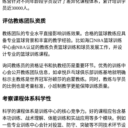
练营针对不同年龄段学员设计了差异化课程体系，累计培训学
员近30000人。
评估教练团队资质
教练团队的专业水平直接影响训练效果。合格的篮球教练应具
备专业篮球背景和丰富的教学经验。比如海口NBA篮球训练
中心由NBA认证的教练负责篮球训练和球员发展工作，并设
计专业的篮球训练课程。
询问教练员的资格证书和执教经历是重要环节。优秀的训练中
心会公开教练团队信息，如卓悦乒乓球俱乐部训练基地就明确
标示主教练是世界冠军孙颖莎的启蒙教练。同时，教练与学员
的比例也是考量标准，小班制教学更能保障训练质量。
考察课程体系科学性
科学的课程体系是训练中心的核心竞争力。好的课程应包含基
本功训练、战术理解、体能训练和实战应用等多个模块。例如
一些专业训练中心会针对投篮、防守、突破等不同技术环节设