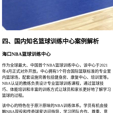
四、国内知名篮球训练中心案例解析
海口NBA篮球训练中心
作为全球最大、中国首个NBA篮球训练中心，该中心于2021
年4月正式对外开放。中心拥有5个符合国际篮联标准的专业室
内篮球场，配套设施完善包括健身房、康复中心、培训室等。
NBA认证的教练负责设计专业篮球训练课程，通过篮球技
巧、体能培训和丰富的训练方式让球员和家长更好地了解学习
篮球的过程。
该中心的特色在于原汁原味的NBA训练体系。学员有机会接
触NBA现役和传奇球星访问指导，学习团队合作、尊重、意