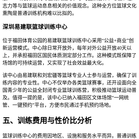
志力等与篮球运动息息相关的价值观念。这种全方位篮球文化
熏陶是普通训练机构难以比拟的。
深圳易建联篮球训练中心
位于福田体育公园的易建联篮球训练中心采用“公益+商业”创
新运营模式。中心除日常开放外，每年对外公益开放40天以
上，并承担福田区国民体质测定部分工作。这种模式既保障了
场馆的可持续运营，又实现了社会效益最大化。
该中心由易建联和刘宏疆等篮球专业人士参与运营，确保了训
练内容的专业性。中心不仅举办各类篮球赛事，还开设面向全
国青少年的公益全封闭专业篮球训练营，积极推动篮球运动普
及。值得一提的是，该中心已纳入福田区文体场馆“一网统
管、一键预约”平台，方便市民通过手机预约场地。
五、训练费用与性价比分析
篮球训练中心的费用因地区、设施和服务水平而异。普通训练