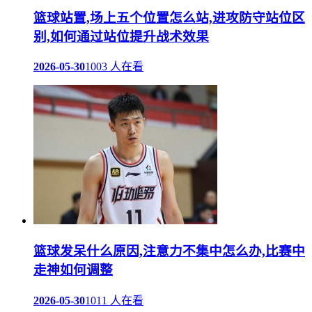
篮球站置,场上五个位置怎么站,进攻防守站位区
别,如何通过站位提升战术效果
2026-05-30
1003 人在看
篮球发呆什么原因,注意力不集中怎么办,比赛中
走神如何调整
2026-05-30
1011 人在看