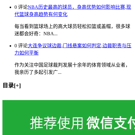
0 评论
NBA历史最高的球员，身高优势如何影响比赛,现
代篮球身高趋势有何变化
每当看到篮球场上的高大球员轻松扣篮或盖帽，很多球
迷都会好奇：NBA...
0 评论
大连争议球边裁,门线悬案如何判定,边裁职责与压
力如何平衡
作为关注中国足球裁判发展十余年的体育领域从业者，
我亲历了多起引发广...
目录[+]