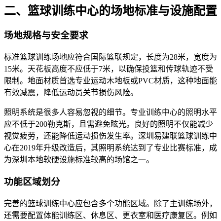
二、篮球训练中心的场地标准与设施配置
场地规格与安全要求
标准篮球训练场地应符合国际篮联规定，长度为28米，宽度为
15米。天花板高度不应低于7米，以确保投篮和传球轨迹不受
限制。地面材质首选专业运动木地板或PVC材质，这种地面能
有效减震，降低运动员关节损伤风险。
照明系统是很多人容易忽视的细节。专业训练中心的照明水平
应不低于200勒克斯，且需避免眩光。良好的照明不仅能减少
视觉疲劳，还能降低运动损伤发生率。深圳易建联篮球训练中
心在2019年升级改造后，其照明系统达到了专业比赛标准，成
为深圳本地软硬设施标准较高的场馆之一。
功能区域划分
完善的篮球训练中心应包含多个功能区域。除了主训练场外，
还需要配置体能训练区、休息区、更衣室和医疗康复区。例如