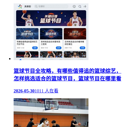
篮球节目全攻略，有哪些值得追的篮球综艺，
怎样挑选适合的篮球节目，篮球节目在哪里看
2026-05-30
1011 人在看