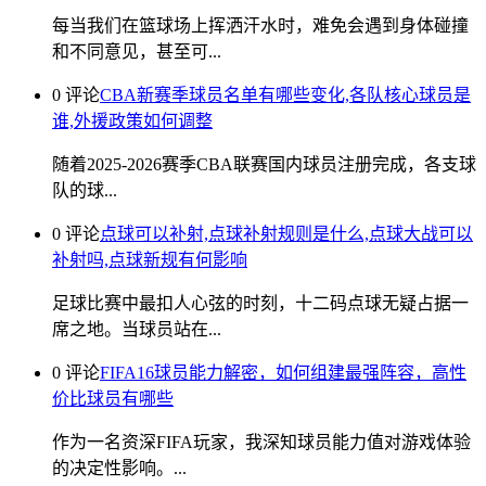
每当我们在篮球场上挥洒汗水时，难免会遇到身体碰撞
和不同意见，甚至可...
0 评论
CBA新赛季球员名单有哪些变化,各队核心球员是
谁,外援政策如何调整
随着2025-2026赛季CBA联赛国内球员注册完成，各支球
队的球...
0 评论
点球可以补射,点球补射规则是什么,点球大战可以
补射吗,点球新规有何影响
足球比赛中最扣人心弦的时刻，十二码点球无疑占据一
席之地。当球员站在...
0 评论
FIFA16球员能力解密，如何组建最强阵容，高性
价比球员有哪些
作为一名资深FIFA玩家，我深知球员能力值对游戏体验
的决定性影响。...