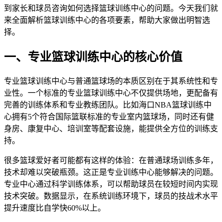
到家长和球员咨询如何选择篮球训练中心的问题。今天我们就
来全面解析篮球训练中心的各项要素，帮助大家做出明智选
择。
一、专业篮球训练中心的核心价值
专业篮球训练中心与普通篮球场的本质区别在于其系统性和专
业性。一个标准的专业篮球训练中心不仅提供场地，更配备有
完善的训练体系和专业教练团队。比如海口NBA篮球训练中
心拥有5个符合国际篮联标准的专业室内篮球场，同时还有健
身房、康复中心、培训室等配套设施，能提供全方位的训练支
持。
很多篮球爱好者可能都有这样的体验：在普通球场训练多年，
技术却难以突破瓶颈。这正是专业训练中心能够解决的问题。
专业中心通过科学训练体系，可以帮助球员在较短时间内实现
技术突破。数据显示，在系统训练环境下，球员的技战术水平
提升速度比自学快60%以上。