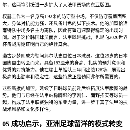
尔，这两笔引援进一步扩大了大法甲赛场的东亚版图。
权赫圭作为一名身高1.92米的防守型中场，不仅防守覆盖面积
大，身体对抗能力强，还具备出色的脚下技术。他的加盟恰逢
南特队中场多名主力离队，因此有望迅速获得稳定的出场时
间。对于这位韩国球员而言，法甲既是挑战，也是向2026世界
杯备战周期证明自己的绝佳舞台。
濑古步梦则成为勒阿弗尔队史首位日本球员。这位25岁的日本
国脚自由转会而来，具备183厘米的身高、扎实的预判意识和
优秀的对抗能力。他在瑞士草蜢队三年间出战126场，展现出
极高的出勤率和稳定性，这些特质正是勒阿弗尔所需要的。
这些新援的加盟，延续了日韩球员前赴后继拓展法甲版图的趋
势。他们与已经在法甲站稳脚跟的李刚仁、南野拓实等球员一
起，构成了法甲联赛独特的东亚力量，进一步丰富了法甲的技
战术风格和文化多样性。
05 成功启示，亚洲足球留洋的模式转变