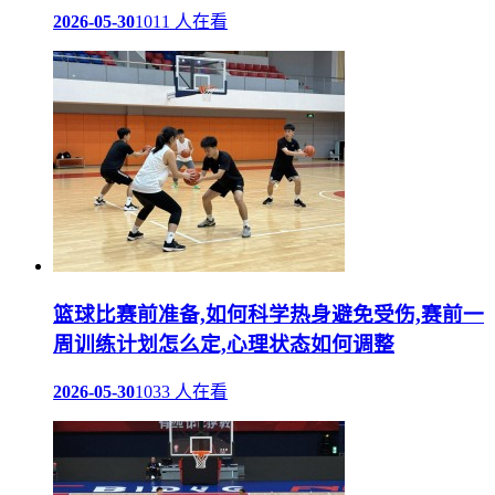
2026-05-30
1011 人在看
篮球比赛前准备,如何科学热身避免受伤,赛前一
周训练计划怎么定,心理状态如何调整
2026-05-30
1033 人在看