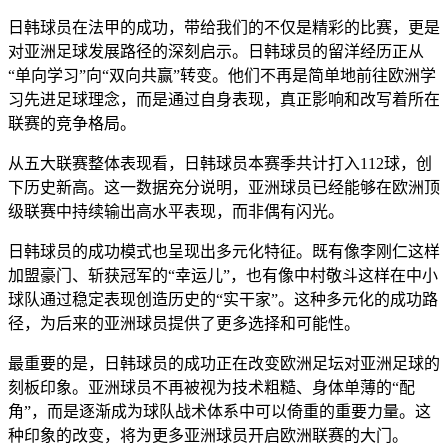
日韩球员在法甲的成功，带给我们的不仅是精彩的比赛，更是
对亚洲足球发展路径的深刻启示。日韩球员的留洋经历正从
“单向学习”向“双向共赢”转变。他们不再是简单地前往欧洲学
习先进足球理念，而是通过自身表现，真正影响和改写着所在
联赛的竞争格局。
从五大联赛整体表现看，日韩球员本赛季共计打入112球，创
下历史新高。这一数据充分说明，亚洲球员已经能够在欧洲顶
级联赛中持续输出高水平表现，而非偶有闪光。
日韩球员的成功模式也呈现出多元化特征。既有像李刚仁这样
加盟豪门、斩获冠军的“幸运儿”，也有像中村敬斗这样在中小
球队通过稳定表现创造历史的“实干家”。这种多元化的成功路
径，为后来的亚洲球员提供了更多选择和可能性。
最重要的是，日韩球员的成功正在改变欧洲足坛对亚洲足球的
刻板印象。亚洲球员不再被视为技术粗糙、身体单薄的“配
角”，而是逐渐成为球队战术体系中可以倚重的重要力量。这
种印象的改变，将为更多亚洲球员开启欧洲联赛的大门。