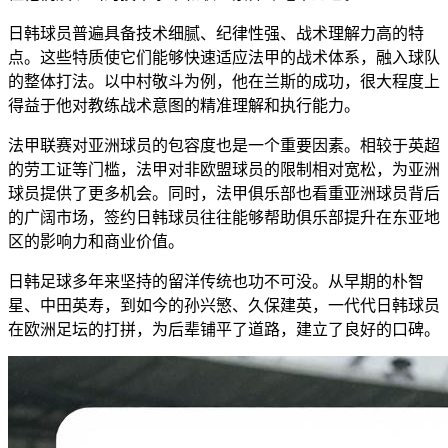
日韩球员普遍具备技术细腻、纪律性强、战术理解力高的特
点。这些特质使它们能够快速适应法甲的战术体系，融入球队
的整体打法。以中村敬斗为例，他在兰斯的成功，很大程度上
得益于他对教练战术意图的精准理解和执行能力。
法甲联赛对亚洲球员的包容度也是一个重要因素。相较于英超
的劳工证等门槛，法甲对非欧盟球员的限制相对宽松，为亚洲
球员提供了更多机会。同时，法甲俱乐部也看重亚洲球员背后
的广阔市场，签约日韩球员往往能够帮助俱乐部提升在东亚地
区的影响力和商业价值。
日韩足球多年来坚持的留洋传统也功不可没。从早期的朴智
星、中田英寿，到如今的孙兴慜、久保建英，一代代日韩球员
在欧洲足坛的打拼，为后辈铺平了道路，建立了良好的口碑。