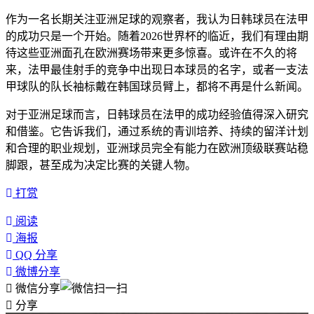
作为一名长期关注亚洲足球的观察者，我认为日韩球员在法甲
的成功只是一个开始。随着2026世界杯的临近，我们有理由期
待这些亚洲面孔在欧洲赛场带来更多惊喜。或许在不久的将
来，法甲最佳射手的竞争中出现日本球员的名字，或者一支法
甲球队的队长袖标戴在韩国球员臂上，都将不再是什么新闻。
对于亚洲足球而言，日韩球员在法甲的成功经验值得深入研究
和借鉴。它告诉我们，通过系统的青训培养、持续的留洋计划
和合理的职业规划，亚洲球员完全有能力在欧洲顶级联赛站稳
脚跟，甚至成为决定比赛的关键人物。
打赏
阅读
海报
QQ 分享
微博分享
微信分享
分享