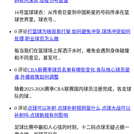
码有何深意,现役16号是谁
16号篮球球衣：从传奇巨星到中国新星的号码传承在篮
球世界里，球衣号...
0 评论
打篮球为啥容易打架,如何避免冲突,球场冲突如何
处理,职业球员怎么做
每当我们在篮球场上挥洒汗水时，难免会遇到身体碰撞
和不同意见，甚至可...
0 评论
CBA新赛季球员名单有哪些变化,各队核心球员是
谁,外援政策如何调整
随着2025-2026赛季CBA联赛国内球员注册完成，各支球
队的球...
0 评论
点球可以补射,点球补射规则是什么,点球大战可以
补射吗,点球新规有何影响
足球比赛中最扣人心弦的时刻，十二码点球无疑占据一