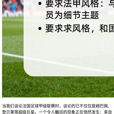
当我们谈论法国足球甲级联赛时，谈论的已不仅仅是姆巴佩、
登贝莱等超级巨星。一个令人瞩目的现象正在悄然发生：来自