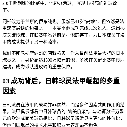
2-0击败朗斯的比赛中，他包办两球，展现出极高的进球效
率。
同样效力于兰斯的伊东纯也，虽然已31岁“高龄”，但依然是法
甲速度最快的边锋之一。本赛季他成功完成31次过人，送出46
次关键传球，在联赛中名列前茅。他的存在，为日本球员在法
甲的成功提供了另一种范本。
我们不能忽视摩纳哥的南野拓实。作为目前法甲最大牌的日本
球员之一，身价高达1500万欧元的他，多次在关键比赛中传射
建功，成为球队进攻端的重要保障。
03 成功背后，日韩球员法甲崛起的多重
因素
日韩球员在法甲的成功并非偶然，而是多种因素共同作用的结
果。法甲俱乐部看中日韩球员的“物美价廉”。与动辄数千万欧
元的欧洲或南美球员相比，日韩球员通常具有更高的性价比，
但他们展现出的技术水平和职业素养却毫不逊色。