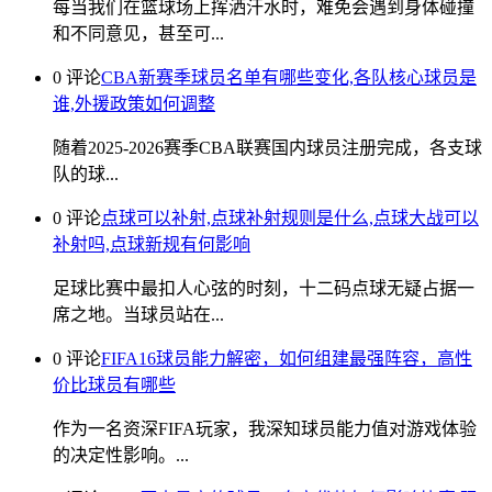
每当我们在篮球场上挥洒汗水时，难免会遇到身体碰撞
和不同意见，甚至可...
0 评论
CBA新赛季球员名单有哪些变化,各队核心球员是
谁,外援政策如何调整
随着2025-2026赛季CBA联赛国内球员注册完成，各支球
队的球...
0 评论
点球可以补射,点球补射规则是什么,点球大战可以
补射吗,点球新规有何影响
足球比赛中最扣人心弦的时刻，十二码点球无疑占据一
席之地。当球员站在...
0 评论
FIFA16球员能力解密，如何组建最强阵容，高性
价比球员有哪些
作为一名资深FIFA玩家，我深知球员能力值对游戏体验
的决定性影响。...