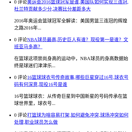
0 评论
奥运会2016篮球冠军是谁,美国队如何实现三连冠,
杜兰特贡献多少分,决赛比分差距多大
2016年奥运会篮球冠军全解读：美国男篮三连冠的辉煌
之路2016年...
0 评论
NBA球员最高,历史巨人有谁？现役第一是谁？文
班亚马多高？
在篮球这项崇尚身高的运动中，NBA球员的身高数据始
终是球迷们津津乐...
0 评论
16篮球球衣号传奇故事,哪些巨星穿过16号,球衣号
码有何深意,现役16号是谁
16号篮球球衣：从传奇巨星到中国新星的号码传承在篮
球世界里，球衣号...
0 评论
打篮球为啥容易打架,如何避免冲突,球场冲突如何
处理,职业球员怎么做