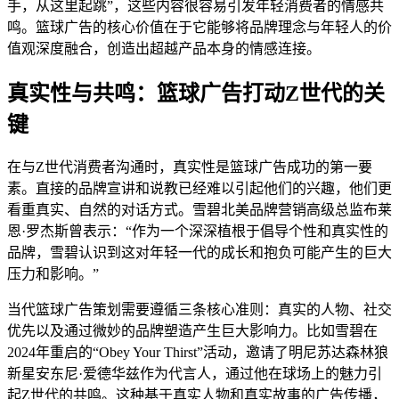
手，从这里起跳”，这些内容很容易引发年轻消费者的情感共
鸣。篮球广告的核心价值在于它能够将品牌理念与年轻人的价
值观深度融合，创造出超越产品本身的情感连接。
真实性与共鸣：篮球广告打动Z世代的关
键
在与Z世代消费者沟通时，真实性是篮球广告成功的第一要
素。直接的品牌宣讲和说教已经难以引起他们的兴趣，他们更
看重真实、自然的对话方式。雪碧北美品牌营销高级总监布莱
恩·罗杰斯曾表示：“作为一个深深植根于倡导个性和真实性的
品牌，雪碧认识到这对年轻一代的成长和抱负可能产生的巨大
压力和影响。”
当代篮球广告策划需要遵循三条核心准则：真实的人物、社交
优先以及通过微妙的品牌塑造产生巨大影响力。比如雪碧在
2024年重启的“Obey Your Thirst”活动，邀请了明尼苏达森林狼
新星安东尼·爱德华兹作为代言人，通过他在球场上的魅力引
起Z世代的共鸣。这种基于真实人物和真实故事的广告传播，