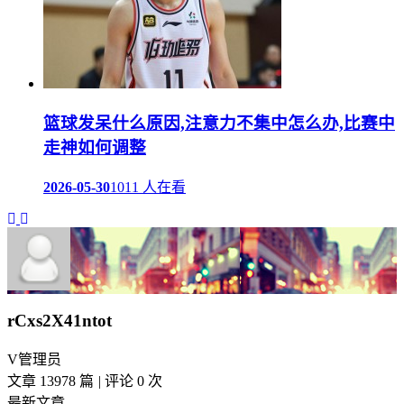
篮球发呆什么原因,注意力不集中怎么办,比赛中
走神如何调整
2026-05-30
1011 人在看
rCxs2X41ntot
V
管理员
文章 13978 篇
|
评论 0 次
最新文章