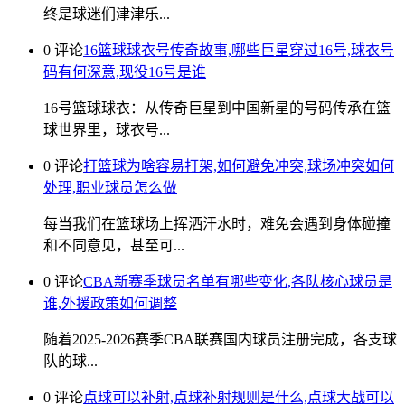
终是球迷们津津乐...
0 评论
16篮球球衣号传奇故事,哪些巨星穿过16号,球衣号
码有何深意,现役16号是谁
16号篮球球衣：从传奇巨星到中国新星的号码传承在篮
球世界里，球衣号...
0 评论
打篮球为啥容易打架,如何避免冲突,球场冲突如何
处理,职业球员怎么做
每当我们在篮球场上挥洒汗水时，难免会遇到身体碰撞
和不同意见，甚至可...
0 评论
CBA新赛季球员名单有哪些变化,各队核心球员是
谁,外援政策如何调整
随着2025-2026赛季CBA联赛国内球员注册完成，各支球
队的球...
0 评论
点球可以补射,点球补射规则是什么,点球大战可以