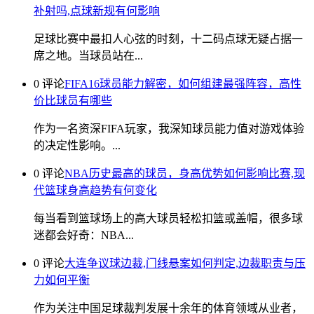
补射吗,点球新规有何影响
足球比赛中最扣人心弦的时刻，十二码点球无疑占据一
席之地。当球员站在...
0 评论
FIFA16球员能力解密，如何组建最强阵容，高性
价比球员有哪些
作为一名资深FIFA玩家，我深知球员能力值对游戏体验
的决定性影响。...
0 评论
NBA历史最高的球员，身高优势如何影响比赛,现
代篮球身高趋势有何变化
每当看到篮球场上的高大球员轻松扣篮或盖帽，很多球
迷都会好奇：NBA...
0 评论
大连争议球边裁,门线悬案如何判定,边裁职责与压
力如何平衡
作为关注中国足球裁判发展十余年的体育领域从业者，