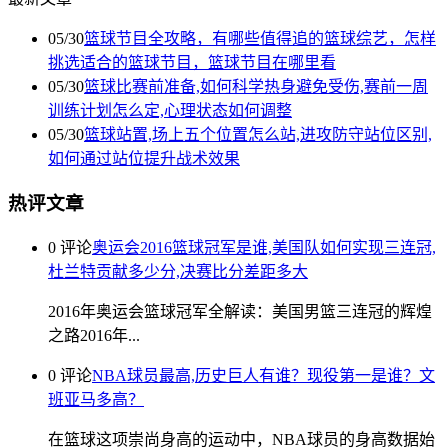
05/30
篮球节目全攻略，有哪些值得追的篮球综艺，怎样
挑选适合的篮球节目，篮球节目在哪里看
05/30
篮球比赛前准备,如何科学热身避免受伤,赛前一周
训练计划怎么定,心理状态如何调整
05/30
篮球站置,场上五个位置怎么站,进攻防守站位区别,
如何通过站位提升战术效果
热评文章
0 评论
奥运会2016篮球冠军是谁,美国队如何实现三连冠,
杜兰特贡献多少分,决赛比分差距多大
2016年奥运会篮球冠军全解读：美国男篮三连冠的辉煌
之路2016年...
0 评论
NBA球员最高,历史巨人有谁？现役第一是谁？文
班亚马多高？
在篮球这项崇尚身高的运动中，NBA球员的身高数据始