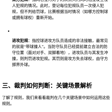
人犯规的情况。此时，登记每位犯规队员一次侵人犯
规，但不判给罚球，比赛根据当时情况（如哪方控制球
或拥有球权）重新开始。
进攻犯规
：指控球进攻方队员造成的非法接触，最常见
的就是“带球撞人”。当防守队员已经提前建立合法的防
守位置（面对对手、双脚着地），进攻队员与其发生冲
撞，则判罚进攻犯规。其罚则是攻方失去球权，由守方
掷界外球。
三、裁判如何判断：关键场景解析
了解了规则，我们来看看裁判在几个关键场景中如何运用这些
规则。