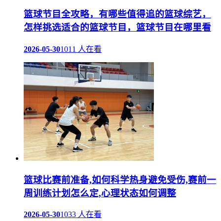
篮球节目全攻略，有哪些值得追的篮球综艺，
怎样挑选适合的篮球节目，篮球节目在哪里看
2026-05-30
1011 人在看
篮球比赛前准备,如何科学热身避免受伤,赛前一
周训练计划怎么定,心理状态如何调整
2026-05-30
1033 人在看