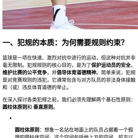
一、犯规的本质：为何需要规则约束？
篮球是一项在快速、激烈对抗中进行的运动，但这种对抗并非
毫无限制。犯规规则的核心目的，是为了
保护运动员的安全
，
维护比赛的公平竞争
，并
倡导体育道德精神
。简单来说，犯规
是对竞赛规则的违犯，它通常包含与对方队员的非法身体接触
和（或）违反体育道德的举止。
在深入探讨各类犯规之前，我们必须先理解两个基石性原则：
圆柱体原则
和
垂直原则
。
圆柱体原则
：想象一名站在地面上的队员占据着一个假
想的圆柱体空间。这个空间包括他上方的空间，前方以