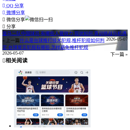
QQ 分享
微博分享
微信分享
分享
皇马二队中国球员,有哪些人曾效力,现状如何,青训挑战与机遇
2026-05-07
« 上一篇
什么是台球推打技术犯规,推杆犯规如何判
定,台球常见犯规有哪些,怎样避免推杆犯规
2026-05-07
下一篇 »
相关阅读