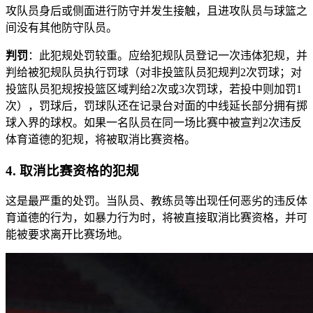
攻队员身后或侧面进行防守并发生接触，且进攻队员与球篮之
间没有其他防守队员。
判罚
：此犯规处罚较重。应给犯规队员登记一次违体犯规，并
判给被犯规队员执行罚球（对非投篮队员犯规判2次罚球；对
投篮队员犯规按投篮区域判给2次或3次罚球，若投中则加罚1
次），罚球后，罚球队还在记录台对面的中线延长部分拥有掷
球入界的球权。如果一名队员在同一场比赛中被宣判2次违反
体育道德的犯规，将被取消比赛资格。
4. 取消比赛资格的犯规
这是最严重的处罚。当队员、教练员等出现任何恶劣的违反体
育道德的行为，如暴力行为时，将被直接取消比赛资格，并可
能被要求离开比赛场地。