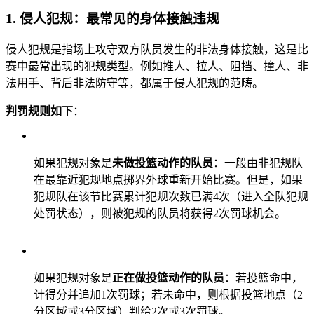
1. 侵人犯规：最常见的身体接触违规
侵人犯规是指场上攻守双方队员发生的非法身体接触，这是比
赛中最常出现的犯规类型。例如推人、拉人、阻挡、撞人、非
法用手、背后非法防守等，都属于侵人犯规的范畴。
判罚规则如下
：
如果犯规对象是
未做投篮动作的队员
：一般由非犯规队
在最靠近犯规地点掷界外球重新开始比赛。但是，如果
犯规队在该节比赛累计犯规次数已满4次（进入全队犯规
处罚状态），则被犯规的队员将获得2次罚球机会。
如果犯规对象是
正在做投篮动作的队员
：若投篮命中，
计得分并追加1次罚球；若未命中，则根据投篮地点（2
分区域或3分区域）判给2次或3次罚球。