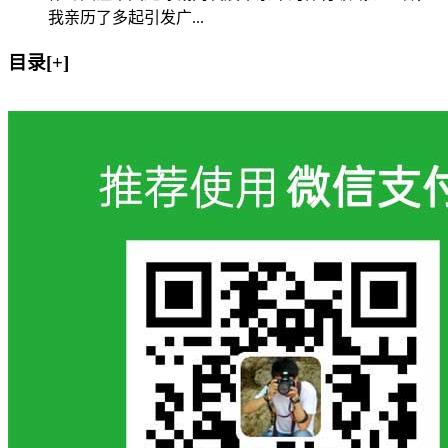
我亲历了多起引发广...
目录[+]