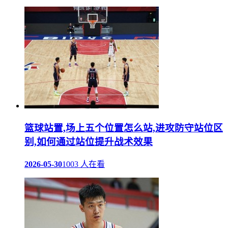
篮球站置,场上五个位置怎么站,进攻防守站位区
别,如何通过站位提升战术效果
2026-05-30
1003 人在看