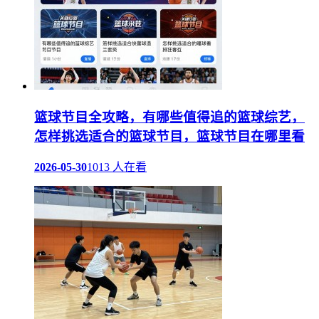
篮球节目全攻略，有哪些值得追的篮球综艺，
怎样挑选适合的篮球节目，篮球节目在哪里看
2026-05-30
1013 人在看