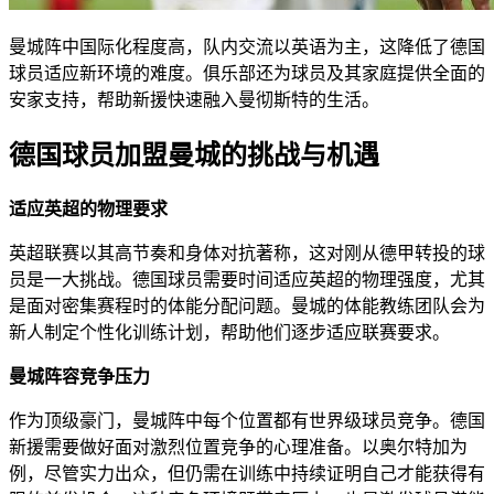
曼城阵中国际化程度高，队内交流以英语为主，这降低了德国
球员适应新环境的难度。俱乐部还为球员及其家庭提供全面的
安家支持，帮助新援快速融入曼彻斯特的生活。
德国球员加盟曼城的挑战与机遇
​适应英超的物理要求​
英超联赛以其高节奏和身体对抗著称，这对刚从德甲转投的球
员是一大挑战。德国球员需要时间适应英超的物理强度，尤其
是面对密集赛程时的体能分配问题。曼城的体能教练团队会为
新人制定个性化训练计划，帮助他们逐步适应联赛要求。
​曼城阵容竞争压力​
作为顶级豪门，曼城阵中每个位置都有世界级球员竞争。德国
新援需要做好面对激烈位置竞争的心理准备。以奥尔特加为
例，尽管实力出众，但仍需在训练中持续证明自己才能获得有