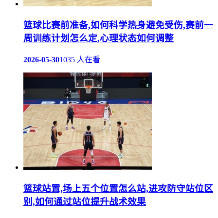
篮球比赛前准备,如何科学热身避免受伤,赛前一
周训练计划怎么定,心理状态如何调整
2026-05-30
1035 人在看
篮球站置,场上五个位置怎么站,进攻防守站位区
别,如何通过站位提升战术效果