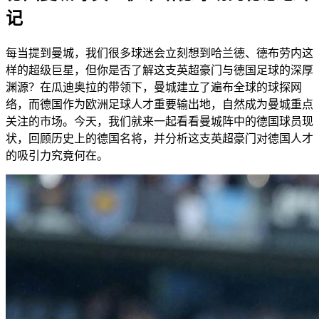
记
每当提到曼城，我们很多球迷会立刻想到哈兰德、德布劳内这
样的超级巨星，但你是否了解这支英超豪门与德国足球的深厚
渊源？在瓜迪奥拉的带领下，曼城建立了遍布全球的球探网
络，而德国作为欧洲足球人才重要输出地，自然成为曼城重点
关注的市场。今天，我们就来一起看看曼城阵中的德国球员现
状，回顾历史上的德国名将，并分析这支英超豪门对德国人才
的吸引力究竟何在。