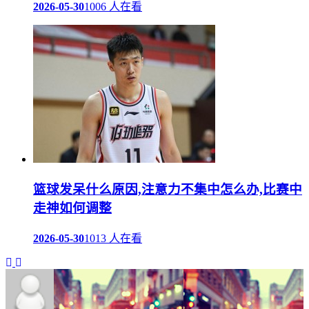
2026-05-30
1006 人在看
篮球发呆什么原因,注意力不集中怎么办,比赛中
走神如何调整
2026-05-30
1013 人在看