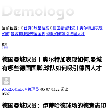
当前位置：
首页
球星档案
德国曼城球员丨奥尔特加表现
如何,曼城有哪些德国国脚,球队如何吸引德国人才
正文
德国曼城球员丨奥尔特加表现如何,曼城
有哪些德国国脚,球队如何吸引德国人才
rCxs2X41ntot
V
管理员
/
05-07
/
1122 阅读
05
07
德国曼城球员：伊蒂哈德球场的德意志印