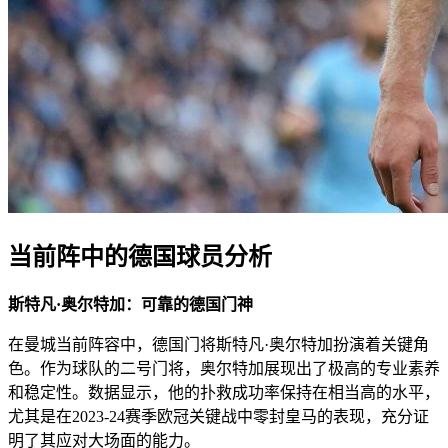
当前阵中的德国球员分析
​斯特凡·奥尔特加：可靠的德国门神​
在曼城当前阵容中，德国门将斯特凡·奥尔特加扮演着关键角
色。作为球队的二号门将，奥尔特加展现出了极高的专业素养
和稳定性。数据显示，他的扑救成功率保持在相当高的水平，
尤其是在2023-24赛季欧冠关键战中零封皇马的表现，充分证
明了其应对大场面的能力。