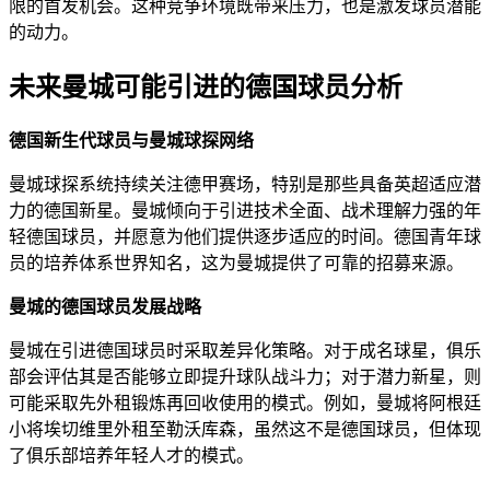
限的首发机会。这种竞争环境既带来压力，也是激发球员潜能
的动力。
未来曼城可能引进的德国球员分析
​德国新生代球员与曼城球探网络​
曼城球探系统持续关注德甲赛场，特别是那些具备英超适应潜
力的德国新星。曼城倾向于引进技术全面、战术理解力强的年
轻德国球员，并愿意为他们提供逐步适应的时间。德国青年球
员的培养体系世界知名，这为曼城提供了可靠的招募来源。
​曼城的德国球员发展战略​
曼城在引进德国球员时采取差异化策略。对于成名球星，俱乐
部会评估其是否能够立即提升球队战斗力；对于潜力新星，则
可能采取先外租锻炼再回收使用的模式。例如，曼城将阿根廷
小将埃切维里外租至勒沃库森，虽然这不是德国球员，但体现
了俱乐部培养年轻人才的模式。