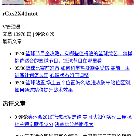
rCxs2X41ntot
V
管理员
文章 13978 篇
|
评论 0 次
最新文章
05/30
篮球节目全攻略，有哪些值得追的篮球综艺，怎样
挑选适合的篮球节目，篮球节目在哪里看
05/30
篮球比赛前准备,如何科学热身避免受伤,赛前一周
训练计划怎么定,心理状态如何调整
05/30
篮球站置,场上五个位置怎么站,进攻防守站位区别,
如何通过站位提升战术效果
热评文章
0 评论
奥运会2016篮球冠军是谁,美国队如何实现三连冠,
杜兰特贡献多少分,决赛比分差距多大