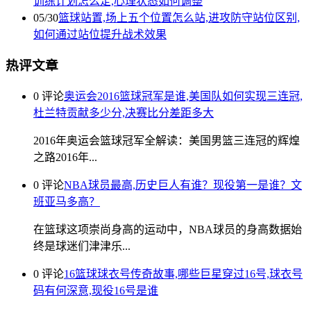
训练计划怎么定,心理状态如何调整
05/30
篮球站置,场上五个位置怎么站,进攻防守站位区别,
如何通过站位提升战术效果
热评文章
0 评论
奥运会2016篮球冠军是谁,美国队如何实现三连冠,
杜兰特贡献多少分,决赛比分差距多大
2016年奥运会篮球冠军全解读：美国男篮三连冠的辉煌
之路2016年...
0 评论
NBA球员最高,历史巨人有谁？现役第一是谁？文
班亚马多高？
在篮球这项崇尚身高的运动中，NBA球员的身高数据始
终是球迷们津津乐...
0 评论
16篮球球衣号传奇故事,哪些巨星穿过16号,球衣号
码有何深意,现役16号是谁