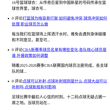
16号篮球球衣：从传奇巨星到中国新星的号码传承在篮
球世界里，球衣号...
0 评论
打篮球为啥容易打架,如何避免冲突,球场冲突如何
处理,职业球员怎么做
每当我们在篮球场上挥洒汗水时，难免会遇到身体碰撞
和不同意见，甚至可...
0 评论
CBA新赛季球员名单有哪些变化,各队核心球员是
谁,外援政策如何调整
随着2025-2026赛季CBA联赛国内球员注册完成，各支球
队的球...
0 评论
点球可以补射,点球补射规则是什么,点球大战可以
补射吗,点球新规有何影响
足球比赛中最扣人心弦的时刻，十二码点球无疑占据一
席之地。当球员站在...