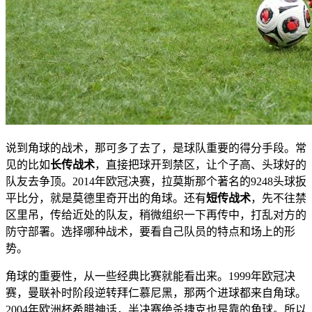
说到角球的战术，那可多了去了，是球队重要的得分手段。常
见的比如
长传战术
，直接把球开到禁区，让个子高、头球好的
队友去争顶。2014年欧冠决赛，拉莫斯那个著名的9248头球扳
平比分，就是莫德里奇开出的角球。还有
短传战术
，先不往禁
区里吊，传给近处的队友，稍微组织一下再传中，打乱对方的
防守部署。选择哪种战术，要看自己队员的特点和场上的形
势。
角球的重要性，从一些经典比赛就能看出来。1999年欧冠决
赛，曼联补时阶段逆转拜仁慕尼黑，那两个进球都来自角球。
2004年欧洲杯希腊神话，半决赛绝杀捷克也是靠的角球。所以