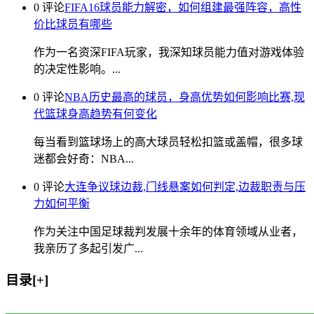
0 评论
FIFA16球员能力解密，如何组建最强阵容，高性
价比球员有哪些
作为一名资深FIFA玩家，我深知球员能力值对游戏体验
的决定性影响。...
0 评论
NBA历史最高的球员，身高优势如何影响比赛,现
代篮球身高趋势有何变化
每当看到篮球场上的高大球员轻松扣篮或盖帽，很多球
迷都会好奇：NBA...
0 评论
大连争议球边裁,门线悬案如何判定,边裁职责与压
力如何平衡
作为关注中国足球裁判发展十余年的体育领域从业者，
我亲历了多起引发广...
目录[+]