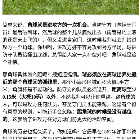
简单来说，
角球就是进攻方的一次机会
。当防守方（包括守门
员）最后碰到球，然后球的整个儿从底线出去（甭管是地上滚
的还是天上飞的），但又没进自家门，这时候裁判就会判给进
攻方一个角球。你想啊，进攻方好不容易攻到对方半场，球被
防守队员给捅出底线，总得给人家一点补偿对吧，角球就是这
个补偿。
那角球具体怎么踢呢？规矩还挺细。
球必须放在离球出界处最
近的那个角球区的弧线里
，那个小扇形区域面积大概1平方
米。角旗杆是不能动的。防守方的队员必须退开，
距离球至少
9.15米（大概10码）以外
，不然裁判可以让你重踢。踢角球的
人，可以是攻方任何队员，甚至守门员也能来踢。这里有个挺
有意思的规则，可能新手会忽略：
踢角球的时候是没有越位
的
。这就给了进攻方在对方球门前更大的活动空间。
角球的历史也挺久远了，你知道吗？它最早在1867年谢菲尔德