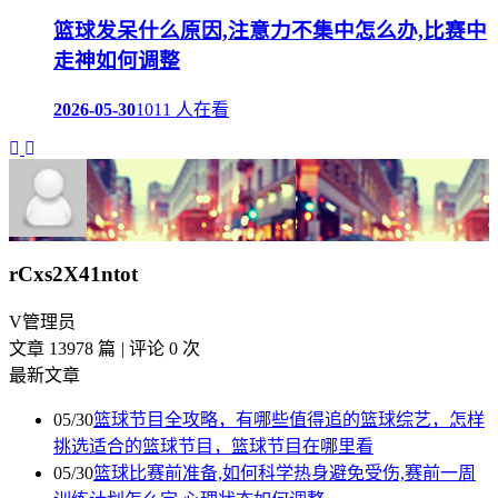
篮球发呆什么原因,注意力不集中怎么办,比赛中
走神如何调整
2026-05-30
1011 人在看
rCxs2X41ntot
V
管理员
文章 13978 篇
|
评论 0 次
最新文章
05/30
篮球节目全攻略，有哪些值得追的篮球综艺，怎样
挑选适合的篮球节目，篮球节目在哪里看
05/30
篮球比赛前准备,如何科学热身避免受伤,赛前一周