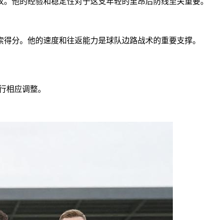
攻。他的经验和稳定性对于这支年轻的里昂后防线至关重要。
索得分。他的速度和往返能力是球队边路战术的重要支撑。
行相应调整。