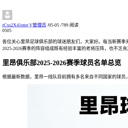
rCxs2X41ntot
V
管理员
/
05-05
/
789 阅读
05
05
各位关心里昂足球俱乐部的球迷朋友们，大家好。每当新赛季
2025-2026赛季的阵容组成既有经验丰富的老将压阵，也
里昂俱乐部2025-2026赛季球员名单总览
根据最新数据，里昂一线队目前拥有多名来自不同国家的球员，