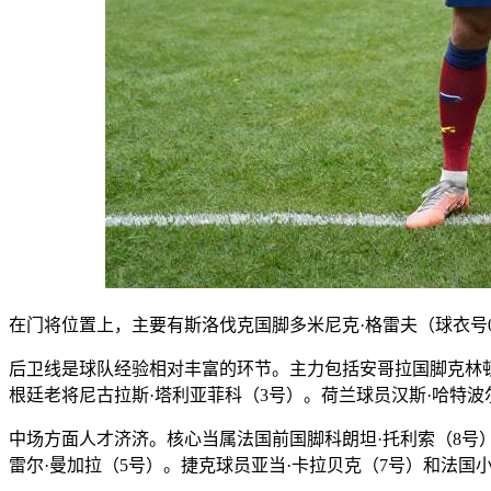
在门将位置上，主要有斯洛伐克国脚多米尼克·格雷夫（球衣号0
后卫线是球队经验相对丰富的环节。主力包括安哥拉国脚克林顿·
根廷老将尼古拉斯·塔利亚菲科（3号）。荷兰球员汉斯·哈特波
中场方面人才济济。核心当属法国前国脚科朗坦·托利索（8号）
雷尔·曼加拉（5号）。捷克球员亚当·卡拉贝克（7号）和法国