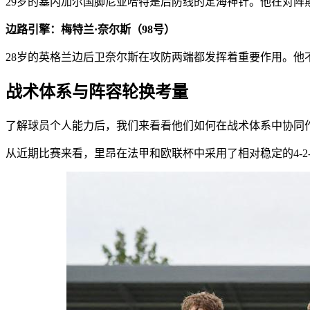
29岁的塞内加尔国脚尼亚哈特是后防线的定海神针。他在对
​边路引擎：梅特兰·奈尔斯（98号）​
28岁的英格兰边后卫奈尔斯在攻防两端都发挥着重要作用。
战术体系与阵容轮换考量
了解球员个人能力后，我们来看看他们如何在战术体系中协同
从近期比赛来看，里昂在法甲和欧联杯中采用了相对稳定的4-2-