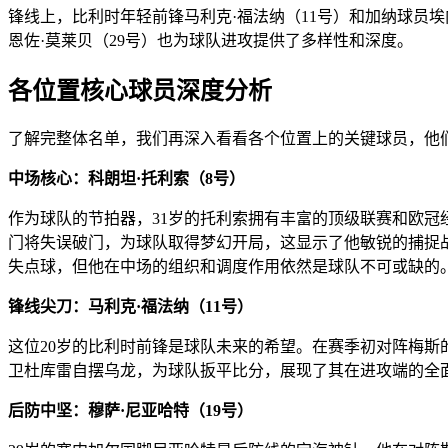
锋线上，比利时年轻前锋马利克·福法纳（11号）和加纳球员埃
恩佐·莫莱贝（29号）也为球队进攻提供了多样性和深度。
各位置核心球员深度分析
了解完整体名单，我们再深入看看各个位置上的关键球员，他
​中场核心：科朗坦·托利索（8号）​
作为球队的节拍器，31岁的托利索拥有丰富的顶级联赛和欧冠经
门将失误破门，为球队取得梦幻开局，这显示了他敏锐的捕捉战
失点球，但他在中场的组织和调度作用依然是球队不可或缺的
​锋线尖刀：马利克·福法纳（11号）​
这位20岁的比利时前锋是球队未来的希望。在赛季初对阵梅
卫杜库雷自摆乌龙，为球队扳平比分，展现了其在进攻端的全
​后防中坚：穆萨·尼亚哈特（19号）​