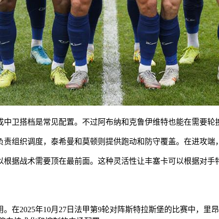
成中卫搭档是常见配置。不过阿布纳和克鲁伊维特也能在需要轮
负责组织调度，泰希曼和莫顿则提供跑动和防守覆盖。在进攻端
以根据战术需要顶在最前面。这种灵活性让丰塞卡可以根据对手
在2025年10月27日法甲第9轮对阵斯特拉斯堡的比赛中，里