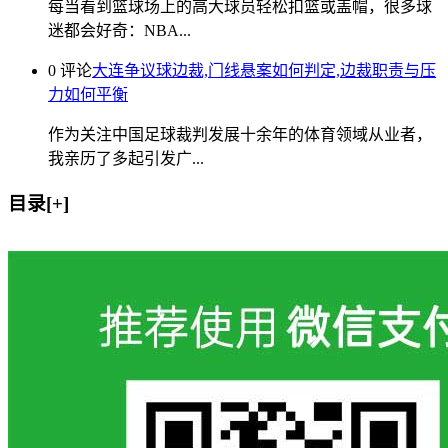
每当看到篮球场上的高大球员轻松扣篮或盖帽，很多球
迷都会好奇：NBA...
0 评论
大连争议球边裁,门线悬案如何判定,边裁职责与压
力如何平衡
作为关注中国足球裁判发展十余年的体育领域从业者，
我亲历了多起引发广...
目录[+]