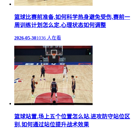
篮球比赛前准备,如何科学热身避免受伤,赛前一
周训练计划怎么定,心理状态如何调整
2026-05-30
1036 人在看
篮球站置,场上五个位置怎么站,进攻防守站位区
别,如何通过站位提升战术效果