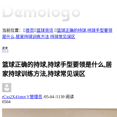
当前位置：
首页
篮球资讯
篮球正确的持球,持球手型要领
是什么,居家持球训练方法,持球常见误区
正文
篮球正确的持球,持球手型要领是什么,居
家持球训练方法,持球常见误区
rCxs2X41ntot
V
管理员
/
05-04
/
1139 阅读
05
04