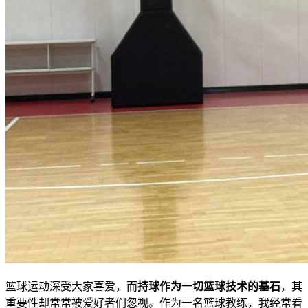
篮球运动深受大家喜爱，而
持球作为一切篮球技术的基石
，其
重要性却常常被爱好者们忽视。作为一名篮球教练，我经常看