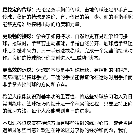
更稳定的传球
：无论是双手胸前传球、击地传球还是单手肩上
传球，稳健的持球是准确、有力传出的第一步。你的手指手腕
能够更精准地控制出球的角度和力量。
更顺畅的接球
：学会了如何持球，自然也更容易理解如何接
球。接球时，手臂要主动迎球，手指自然分开，触球后手臂随
球后引缓冲来力，另一手迅速扶稳球，完成一个完整的接球动
作。良好的接球能让你立刻进入“三威胁”状态。
更高效的运球
：运球的本质是手对球连续、有控制的“拍按”，
其基础仍是持球手型。正确的手型能保证你在运球时用手指而
非手掌去控制球的方向和节奏。
希望大家能认识到基本功的重要性，将这些持球练习融入到日
常训练中。篮球技巧的提升是一个积累的过程，只要坚持正确
的练习方法，每个人都能看到自己的进步。
不知道各位球友在持球方面有哪些独到的练习心得，或者曾经
遇到过哪些困惑？欢迎在评论区分享你的经验和问题，我们一